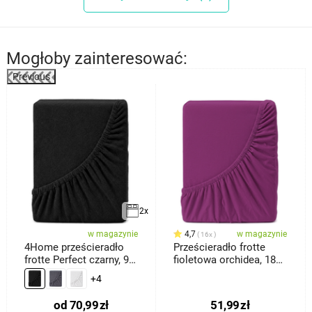
Mogłoby zainteresować:
Previous
2x
w magazynie
4,7
w magazynie
16x
4Home prześcieradło
Prześcieradło frotte
frotte Perfect czarny, 90
fioletowa orchidea, 180
x
x 200 cm
+4
od
70,99
zł
51,99
zł