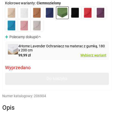
Kolorowe warianty:
Ciemnozielony
Polecamy dokupić
4Home Lavender Ochraniacz na materac z gumką, 180
x 200 cm
99,99 zł
Wybierz wariant
Wyprzedano
Do koszyka
Numer katalogowy:
206904
Opis