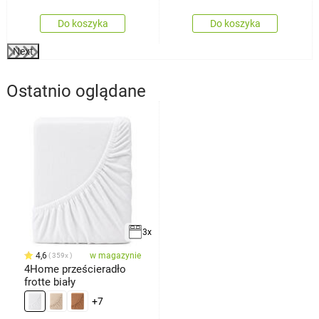
Do koszyka
Do koszyka
Next
Ostatnio oglądane
3x
4,6
w magazynie
359x
4Home prześcieradło
frotte biały
+7