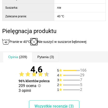
Suszarka:
nie
Zalecane pranie:
40 °C
Pielęgnacja produktu
Pranie w 40°C
Nie suszyć w suszarce bębnowej
Opinia
(209)
Pytania
(3)
4,6
166
5
29
4
7
3
96% klientów poleca
5
2
209 ocena
2
1
3 opinii
Wszystkie recenzje (3)