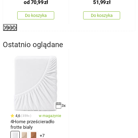
od
70,99
zł
51,99
zł
Do koszyka
Do koszyka
Next
Ostatnio oglądane
3x
4,6
w magazynie
359x
4Home prześcieradło
frotte biały
+7