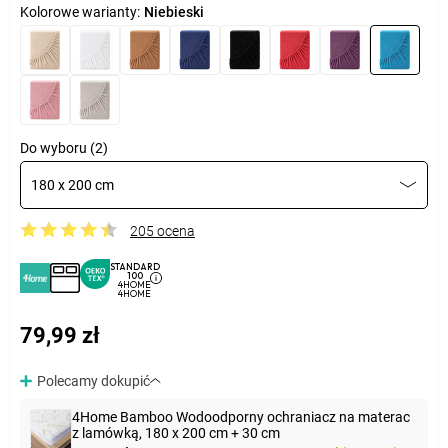
Kolorowe warianty:
Niebieski
Do wyboru (2)
180 x 200 cm
205 ocena
STANDARD
100
4HOME
4HOME
79,99 zł
Polecamy dokupić
4Home Bamboo Wodoodporny ochraniacz na materac
z lamówką, 180 x 200 cm + 30 cm