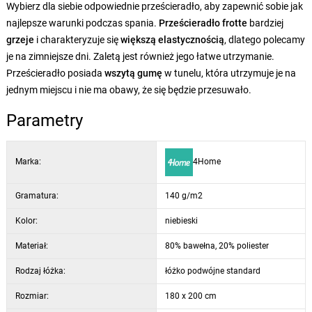
Wybierz dla siebie odpowiednie prześcieradło, aby zapewnić sobie jak
najlepsze warunki podczas spania.
Prześcieradło frotte
bardziej
grzeje
i charakteryzuje się
większą elastycznością
, dlatego polecamy
je na zimniejsze dni. Zaletą jest również jego łatwe utrzymanie.
Prześcieradło posiada
wszytą gumę
w tunelu, która utrzymuje je na
jednym miejscu i nie ma obawy, że się będzie przesuwało.
Parametry
Marka:
4Home
Gramatura:
140 g/m2
Kolor:
niebieski
Materiał:
80% bawełna, 20% poliester
Rodzaj łóżka:
łóżko podwójne standard
Rozmiar:
180 x 200 cm