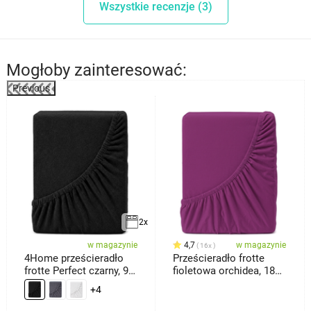
Wszystkie recenzje (3)
Mogłoby zainteresować:
Previous
2x
w magazynie
4,7
w magazynie
16x
4Home prześcieradło
Prześcieradło frotte
frotte Perfect czarny, 90
fioletowa orchidea, 180
x
x 200 cm
+4