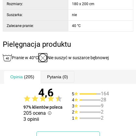
Rozmiary:
180 x 200 cm
Suszarka:
nie
Zalecane pranie:
40 °C
Pielęgnacja produktu
Pranie w 40°C
Nie suszyć w suszarce bębnowej
Opinia
(205)
Pytania
(0)
4,6
164
5
28
4
9
3
97% klientów poleca
2
2
205 ocena
2
1
3 opinii