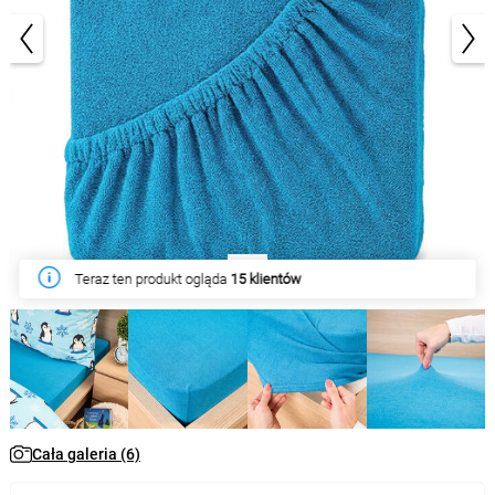
1/6
W tym tygodniu produkt kupiło
55 klientów
Cała galeria (6)