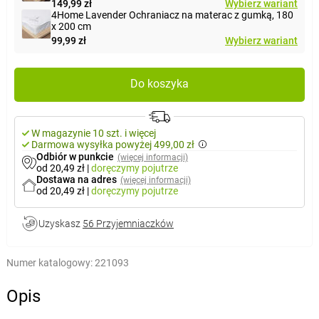
149,99 zł
Wybierz wariant
4Home Lavender Ochraniacz na materac z gumką, 180
x 200 cm
99,99 zł
Wybierz wariant
Do koszyka
W magazynie 10 szt. i więcej
Darmowa wysyłka powyżej 499,00 zł
Odbiór w punkcie
(więcej informacji)
od 20,49 zł
|
doręczymy
pojutrze
Dostawa na adres
(więcej informacji)
od 20,49 zł
|
doręczymy
pojutrze
Uzyskasz
56 Przyjemniaczków
Numer katalogowy:
221093
Opis