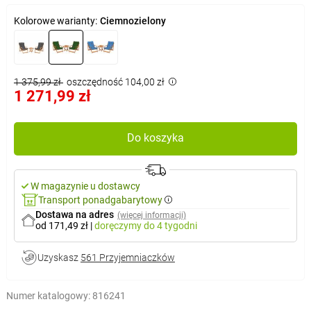
Kolorowe warianty:
Ciemnozielony
1 375,99 zł
oszczędność 104,00 zł
1 271,99 zł
Do koszyka
W magazynie u dostawcy
Transport ponadgabarytowy
Dostawa na adres
(więcej informacji)
od 171,49 zł
|
doręczymy
do 4 tygodni
Uzyskasz
561 Przyjemniaczków
Numer katalogowy:
816241