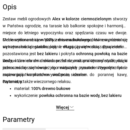
Opis
Zestaw mebli ogrodowych
Alex w kolorze ciemnozielonym
stworzy
w Państwa ogrodzie, na tarasie lub balkonie spokojne i harmonijne
miejsce do letniego wypoczynku oraz spędzania czasu we dwoje.
Ciemnozielone obicie w połączeniu z naturalnym drewnem prezentuje
Meble wykonane są
w 100%
z
drewna bukowego
, które wyróżnia się
się naturalnie i elegancko, pięknie wtapiając się w otaczającą zieleń.
wytrzymałością, stabilnością i długą żywotnością. Powierzchnia
pozostawiona jest
bez lakieru
i pokryta
ochronną powłoką na bazie
wody
Zestaw zawiera dwa składane fotele oraz praktyczny stolik, dzięki
, która chroni drewno przed czynnikami atmosferycznymi, a
jednocześnie zachowuje jego naturalny rysunek. Wygodne fotele
czemu nadaje się również do mniejszych przestrzeni zewnętrznych i
zapewniają komfortowe siedzenie, idealne do porannej kawy,
można go łatwo przechowywać poza sezonem.
czytania, a także wieczornego relaksu.
Parametry:
materiał:
100% drewno bukowe
wykończenie:
powłoka ochronna na bazie wody, bez lakieru
wymiary stolika:
40 × 40 × 40 cm
(szer. × wys. × gł.)
Więcej
wymiary fotela:
50 × 81 × 50 cm
(szer. × wys. × gł.)
długość fotela w stanie złożonym:
150 cm
Parametry
liczba foteli:
2 szt
.