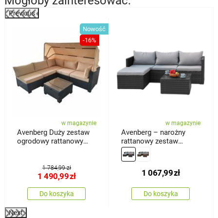
Mogłoby zainteresować:
Previous
%
Nowość
-16%
w magazynie
w magazynie
Avenberg Duży zestaw
Avenberg – narożny
ogrodowy rattanowy
rattanowy zestaw
Galia, czarny/beżowy
wypoczynkowy Calypso,
czarny/jasnoszary
1 784,99 zł
1 067,99
zł
1 490,99
zł
Do koszyka
Do koszyka
Next