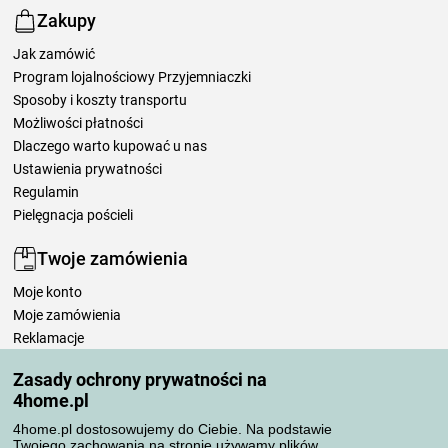
Zakupy
Jak zamówić
Program lojalnościowy Przyjemniaczki
Sposoby i koszty transportu
Możliwości płatności
Dlaczego warto kupować u nas
Ustawienia prywatności
Regulamin
Pielęgnacja pościeli
Twoje zamówienia
Moje konto
Moje zamówienia
Reklamacje
Odstąpienie od umowy
Zasady ochrony prywatności na
Zasady przetwarzania recenzji
4home.pl
4home.pl dostosowujemy do Ciebie. Na podstawie
Sposoby transportu
Twojego zachowania na stronie używamy plików