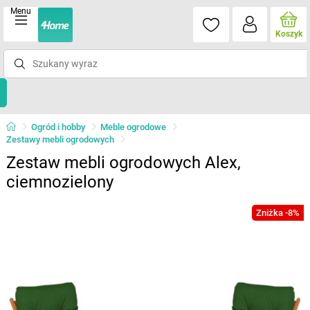
Menu
Koszyk
Ogród i hobby
Meble ogrodowe
Zestawy mebli ogrodowych
Zestaw mebli ogrodowych Alex,
ciemnozielony
Zniżka -8%