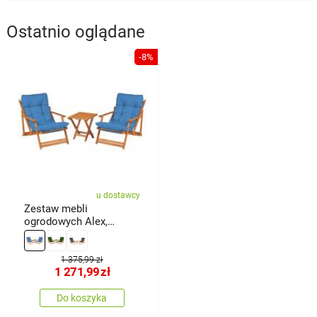
Ostatnio oglądane
-8%
u dostawcy
Zestaw mebli
ogrodowych Alex,
niebieski
1 375,99 zł
1 271,99
zł
Do koszyka