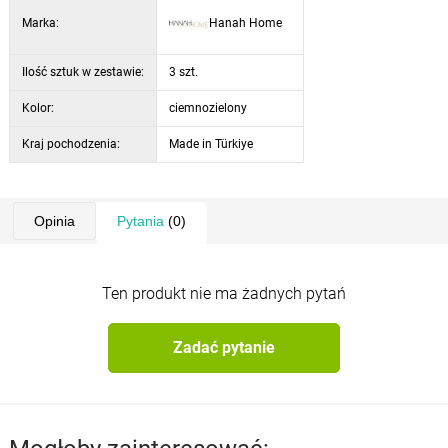
nośność fotela:
100 kg
Marka:
Hanah Home
nośność stołu:
60 kg
kolor:
ciemnozielony / naturalny
Ilość sztuk w zestawie:
3 szt.
Kolor:
ciemnozielony
Kraj pochodzenia:
Made in Türkiye
Opinia
Pytania
(0)
Ten produkt nie ma żadnych pytań
Zadać pytanie