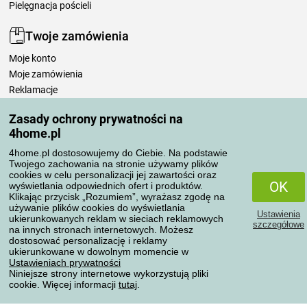
Pielęgnacja pościeli
Twoje zamówienia
Moje konto
Moje zamówienia
Reklamacje
Odstąpienie od umowy
Zasady ochrony prywatności na
Zasady przetwarzania recenzji
4home.pl
4home.pl dostosowujemy do Ciebie. Na podstawie
Sposoby transportu
Twojego zachowania na stronie używamy plików
cookies w celu personalizacji jej zawartości oraz
OK
wyświetlania odpowiednich ofert i produktów.
Klikając przycisk „Rozumiem”, wyrażasz zgodę na
Metody płatności
używanie plików cookies do wyświetlania
Ustawienia
ukierunkowanych reklam w sieciach reklamowych
szczegółowe
na innych stronach internetowych. Możesz
dostosować personalizację i reklamy
ukierunkowane w dowolnym momencie w
Niezawodny sklep
Ustawieniach prywatności
Niniejsze strony internetowe wykorzystują pliki
cookie. Więcej informacji
tutaj
.