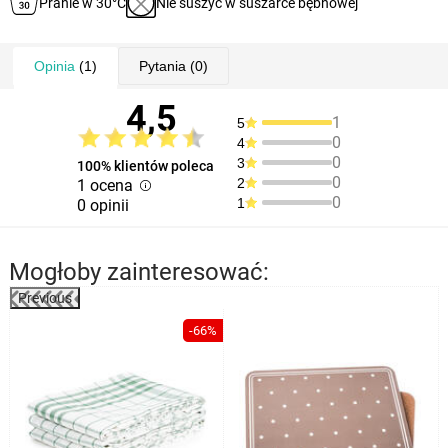
Pranie w 30°C
Nie suszyć w suszarce bębnowej
Opinia
(1)
Pytania
(0)
4,5
1
5
0
4
0
3
100% klientów poleca
0
2
1 ocena
0
1
0 opinii
Mogłoby zainteresować:
Previous
%
-66%