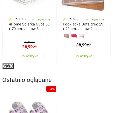
4,7
w magazynie
4,7
w magazynie
112x
28x
4Home Ścierka Cube 50
Podkładka Dots grey, 29
x 70 cm, zestaw 3 szt.
x 21 cm, zestaw 2 szt.
79,99 zł
38,99
zł
26,99
zł
Do koszyka
Do koszyka
Next
Ostatnio oglądane
-34%