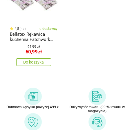
4,5
u dostawcy
1x
Bellatex Rękawica
kuchenna Patchwork
szary, 28 x 18 cm, 2 szt.
91,99 zł
60,99
zł
Do koszyka
Darmowa wysyłka powyżej 499 zł
Duży wybór towaru (99 % towaru w
magazynie)