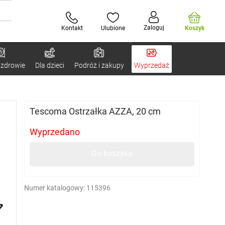
Zaloguj
Kontakt
Ulubione
Koszyk
 zdrowie
Dla dzieci
Podróż i zakupy
Wyprzedaż
Tescoma Ostrzałka AZZA, 20 cm
Wyprzedano
Do koszyka
Numer katalogowy:
115396