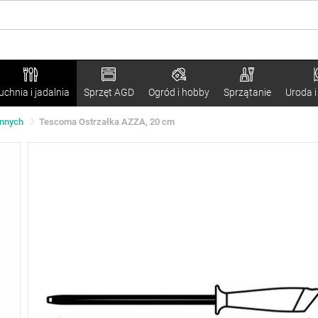
uchnia i jadalnia
Sprzęt AGD
Ogród i hobby
Sprzątanie
Uroda i
ennych
Tescoma Ostrzałka AZZA, 20 cm