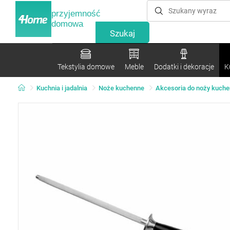
przyjemność
domowa
Tekstylia domowe
Meble
Dodatki i dekoracje
K
Kuchnia i jadalnia
Noże kuchenne
Akcesoria do noży kuch