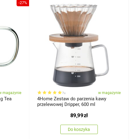
-27%
w magazynie
w magazynie
7x
ig Tea
4Home Zestaw do parzenia kawy
4
przelewowej Dripper, 600 ml
H
89,99
zł
Do koszyka