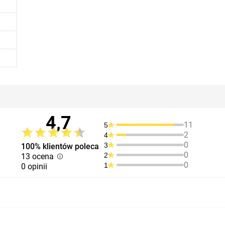
4,7
11
5
2
4
0
3
100% klientów poleca
0
2
13 ocena
0
1
0 opinii