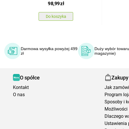
98,99
zł
Do koszyka
Darmowa wysyłka powyżej 499
Duży wybór towaru
zł
magazynie)
O spółce
Zakupy
Kontakt
Jak zamów
O nas
Program loj
Sposoby i k
Możliwości 
Dlaczego w
Ustawienia 