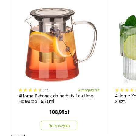
-33%
ie
w magazynie
655x
4Home Dzbanek do herbaty Tea time
4Home Zes
Hot&Cool, 650 ml
2 szt.
108,99
zł
Do koszyka