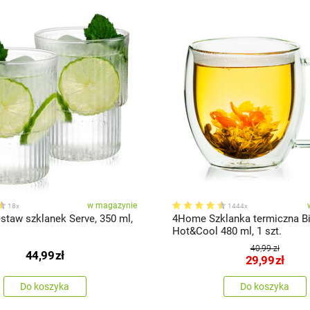
w magazynie
18x
1444x
taw szklanek Serve, 350 ml,
4Home Szklanka termiczna B
Hot&Cool 480 ml, 1 szt.
40,99 zł
44,99
zł
29,99
zł
Do koszyka
Do koszyka