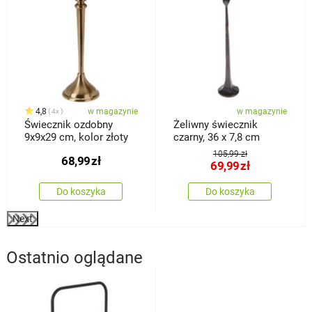
4,8
w magazynie
w magazynie
4x
Świecznik ozdobny
Żeliwny świecznik
9x9x29 cm, kolor złoty
czarny, 36 x 7,8 cm
105,99 zł
68,99
zł
69,99
zł
Do koszyka
Do koszyka
Next
Ostatnio oglądane