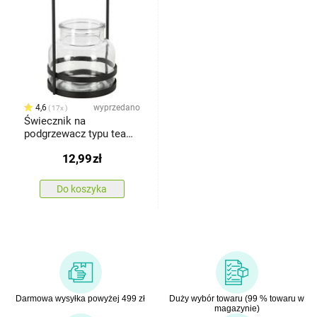
4,6
wyprzedano
17x
Świecznik na
podgrzewacz typu tea
light Bamaco, 12,5 x 21
12,99
zł
cm
Do koszyka
Darmowa wysyłka powyżej 499 zł
Duży wybór towaru (99 % towaru w
magazynie)