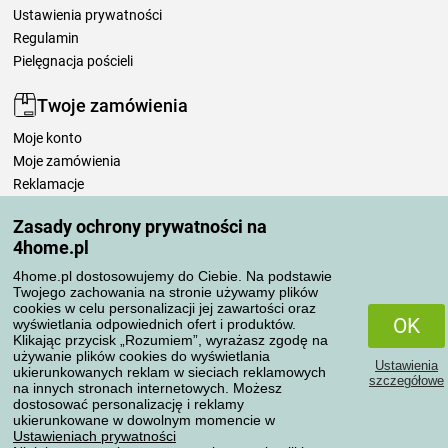
Ustawienia prywatności
Regulamin
Pielęgnacja pościeli
Twoje zamówienia
Moje konto
Moje zamówienia
Reklamacje
Odstąpienie od umowy
Zasady ochrony prywatności na
Zasady przetwarzania recenzji
4home.pl
4home.pl dostosowujemy do Ciebie. Na podstawie
Sposoby transportu
Twojego zachowania na stronie używamy plików
cookies w celu personalizacji jej zawartości oraz
OK
wyświetlania odpowiednich ofert i produktów.
Klikając przycisk „Rozumiem”, wyrażasz zgodę na
Metody płatności
używanie plików cookies do wyświetlania
Ustawienia
ukierunkowanych reklam w sieciach reklamowych
szczegółowe
na innych stronach internetowych. Możesz
dostosować personalizację i reklamy
ukierunkowane w dowolnym momencie w
Niezawodny sklep
Ustawieniach prywatności