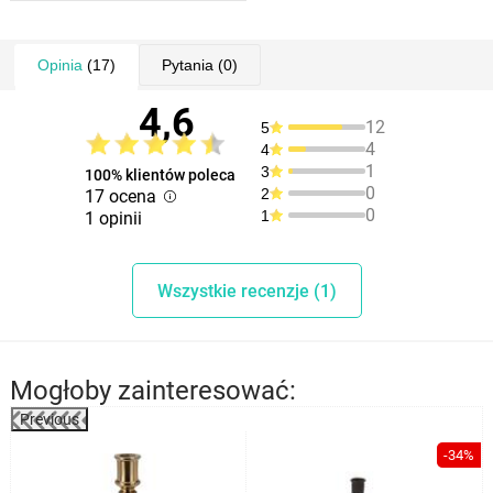
Opinia
(17)
Pytania
(0)
4,6
12
5
4
4
1
3
100% klientów poleca
0
2
17 ocena
0
1
1 opinii
Wszystkie recenzje (1)
Mogłoby zainteresować:
Previous
%
-34%