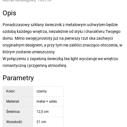
Numer katalogowy:
706759
Opis
Ponadczasowy szklany świecznik z metalowym uchwytem będzie
ozdobą każdego wnętrza, niezależnie od stylu i charakteru Twojego
domu. Mimo swojej prostoty już na pierwszy rzut oka zachwyci
oryginalnym designem, a przy tym nie zakłóci znacząco otoczenia, w
którym zostanie umieszczony.
W połączeniu z zapaloną świeczką tea light wyczaruje we wnętrzu
romantyczną i przyjemną atmosferę.
Parametry
Kolor:
czarny
Materiał:
metal + szkło
Średnica:
12,5 cm
Wysokość:
21 cm