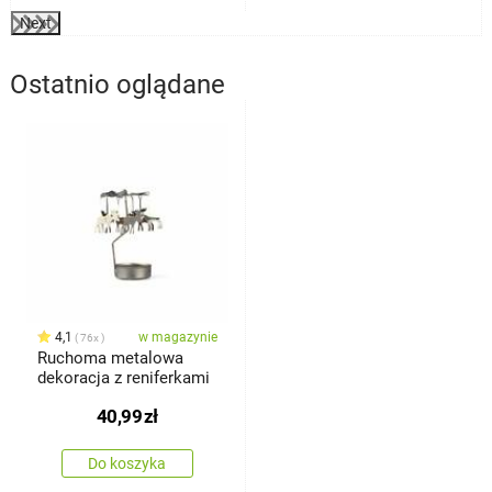
Next
Ostatnio oglądane
4,1
w magazynie
76x
Ruchoma metalowa
dekoracja z reniferkami
40,99
zł
Do koszyka