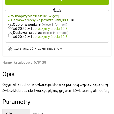
W magazynie 20 sztuk i więcej
Darmowa wysyłka powyżej 499,00 zł
Odbiór w punkcie
(więcej informacji)
od 20,49 zł
|
doręczymy
środa 12.8.
Dostawa na adres
(więcej informacji)
od 20,49 zł
|
doręczymy
środa 12.8.
Uzyskasz
36 Przyjemniaczków
Numer katalogowy:
678138
Opis
Oryginalna ruchoma dekoracja, która za pomocą ciepła z zapalonej
świeczki obraca się, tworząc piękną grę cieni i świąteczną atmosferę.
Parametry
Kolor:
srebrny