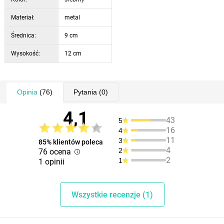
Materiał:
metal
Średnica:
9 cm
Wysokość:
12 cm
Opinia
(76)
Pytania
(0)
4,1
43
5
16
4
11
3
85% klientów poleca
4
2
76 ocena
2
1
1 opinii
Wszystkie recenzje (1)