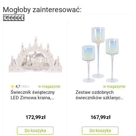
Mogłoby zainteresować:
Previous
4,7
w magazynie
w magazynie
62x
Świecznik świąteczny
Zestaw ozdobnych
LED Zimowa kraina,
świeczników szklanych
domek i bałwan
Home and Styling, 3 szt.
172,99
zł
167,99
zł
Do koszyka
Do koszyka