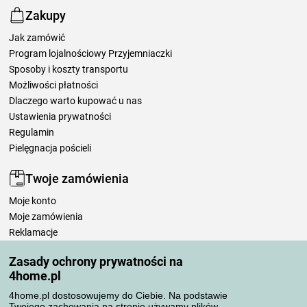
Zakupy
Jak zamówić
Program lojalnościowy Przyjemniaczki
Sposoby i koszty transportu
Możliwości płatności
Dlaczego warto kupować u nas
Ustawienia prywatności
Regulamin
Pielęgnacja pościeli
Twoje zamówienia
Moje konto
Moje zamówienia
Reklamacje
Odstąpienie od umowy
Zasady ochrony prywatności na
Zasady przetwarzania recenzji
4home.pl
4home.pl dostosowujemy do Ciebie. Na podstawie
Sposoby transportu
Twojego zachowania na stronie używamy plików