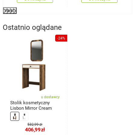
Next
Ostatnio oglądane
-24%
u dostawcy
Stolik kosmetyczny
Lisbon Mirror Cream
532,99 zł
406,99
zł