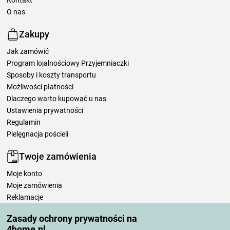
O nas
Zakupy
Jak zamówić
Program lojalnościowy Przyjemniaczki
Sposoby i koszty transportu
Możliwości płatności
Dlaczego warto kupować u nas
Ustawienia prywatności
Regulamin
Pielęgnacja pościeli
Twoje zamówienia
Moje konto
Moje zamówienia
Reklamacje
Odstąpienie od umowy
Zasady ochrony prywatności na
Zasady przetwarzania recenzji
4home.pl