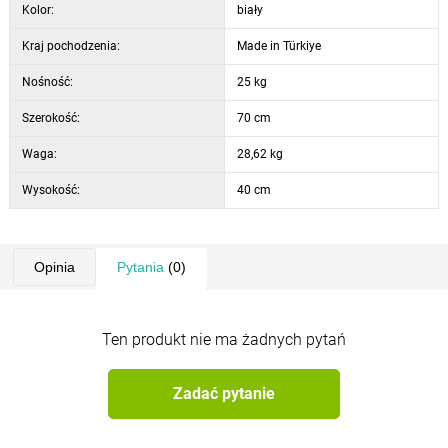
Kolor:
biały
Wymiary lustra: szerokość 51 cm, wysokość 76,5 cm,
głębokość 2 cm
Kraj pochodzenia:
Made in Türkiye
Kolor: biały
Nośność:
25 kg
Szerokość:
70 cm
Waga:
28,62 kg
Wysokość:
40 cm
Opinia
Pytania
(0)
Ten produkt nie ma żadnych pytań
Zadać pytanie