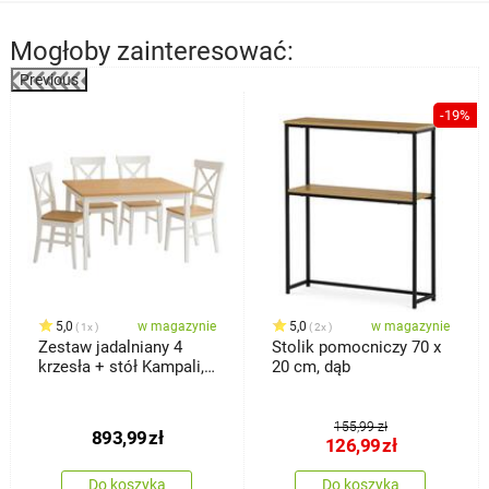
Mogłoby zainteresować:
Previous
%
-19%
5,0
w magazynie
5,0
w magazynie
1x
2x
Zestaw jadalniany 4
Stolik pomocniczy 70 x
krzesła + stół Kampali,
20 cm, dąb
biały
155,99 zł
893,99
zł
126,99
zł
Do koszyka
Do koszyka