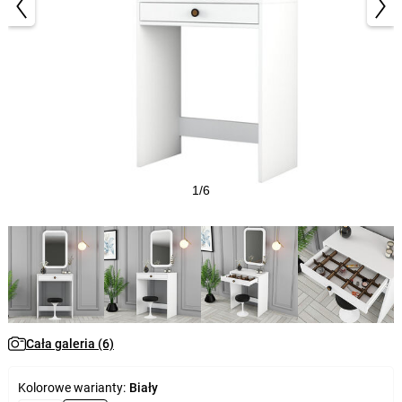
1/6
Cała galeria (6)
Kolorowe warianty:
Biały