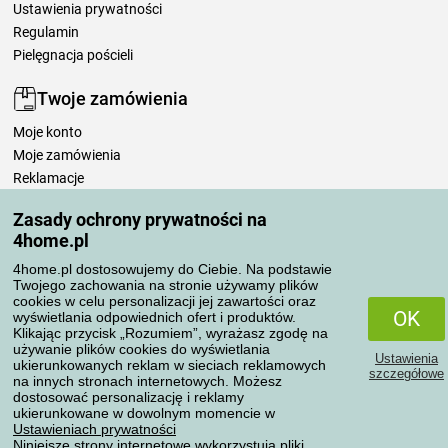
Ustawienia prywatności
Regulamin
Pielęgnacja pościeli
Twoje zamówienia
Moje konto
Moje zamówienia
Reklamacje
Odstąpienie od umowy
Zasady ochrony prywatności na
Zasady przetwarzania recenzji
4home.pl
4home.pl dostosowujemy do Ciebie. Na podstawie
Sposoby transportu
Twojego zachowania na stronie używamy plików
cookies w celu personalizacji jej zawartości oraz
OK
wyświetlania odpowiednich ofert i produktów.
Klikając przycisk „Rozumiem”, wyrażasz zgodę na
Metody płatności
używanie plików cookies do wyświetlania
Ustawienia
ukierunkowanych reklam w sieciach reklamowych
szczegółowe
na innych stronach internetowych. Możesz
dostosować personalizację i reklamy
ukierunkowane w dowolnym momencie w
Niezawodny sklep
Ustawieniach prywatności
Niniejsze strony internetowe wykorzystują pliki