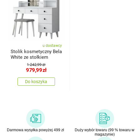
u dostawcy
Stolik kosmetyczny Bela
White ze stołkiem
1 242,99 zł
979,99
zł
Do koszyka
Darmowa wysyłka powyżej 499 zł
Duży wybór towaru (99 % towaru w
magazynie)