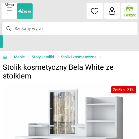
Menu
Koszyk
Meble
Stoły i stoliki
Stoliki kosmetyczne
Stolik kosmetyczny Bela White ze
stołkiem
Zniżka -21%