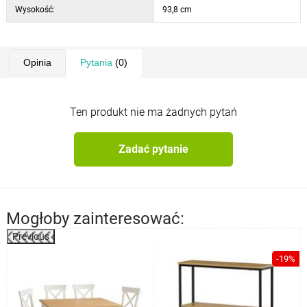
Wysokość:
93,8 cm
Opinia
Pytania
(0)
Ten produkt nie ma żadnych pytań
Zadać pytanie
Mogłoby zainteresować:
Previous
%
-19%