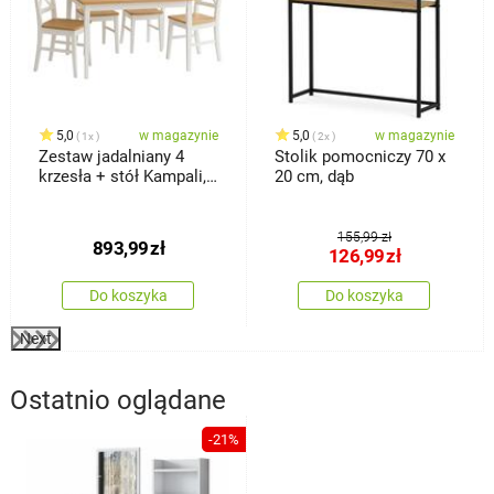
5,0
w magazynie
5,0
w magazynie
1x
2x
Zestaw jadalniany 4
Stolik pomocniczy 70 x
krzesła + stół Kampali,
20 cm, dąb
biały
155,99 zł
893,99
zł
126,99
zł
Do koszyka
Do koszyka
Next
Ostatnio oglądane
-21%