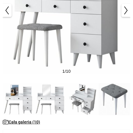
1/10
Cała galeria (10)