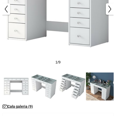
1/9
Cała galeria (9)