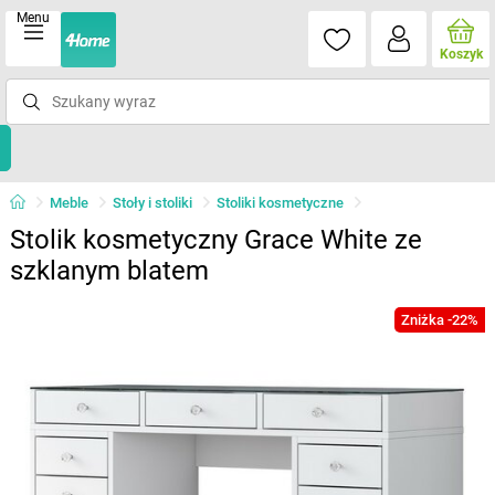
Menu
Koszyk
Meble
Stoły i stoliki
Stoliki kosmetyczne
Stolik kosmetyczny Grace White ze
szklanym blatem
Zniżka -22%