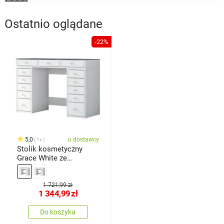
Ostatnio oglądane
-22%
5,0
u dostawcy
1x
Stolik kosmetyczny
Grace White ze
szklanym blatem
1 721,99 zł
1 344,99
zł
Do koszyka