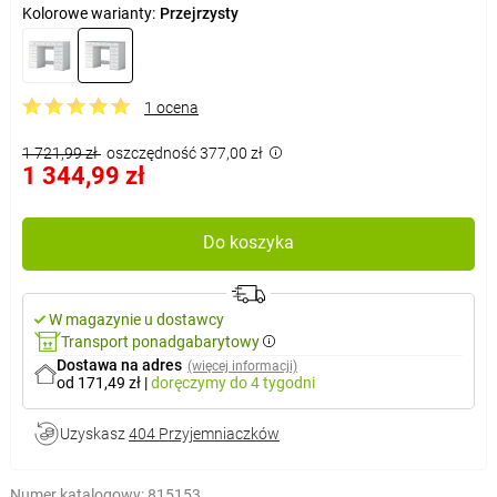
Kolorowe warianty:
Przejrzysty
1 ocena
1 721,99 zł
oszczędność 377,00 zł
1 344,99 zł
Do koszyka
W magazynie u dostawcy
Transport ponadgabarytowy
Dostawa na adres
(więcej informacji)
od 171,49 zł
|
doręczymy
do 4 tygodni
Uzyskasz
404 Przyjemniaczków
Numer katalogowy:
815153