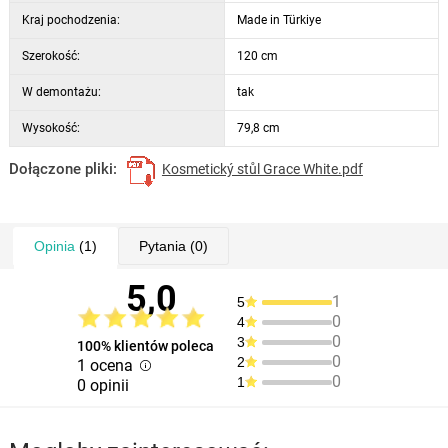
Kraj pochodzenia:
Made in Türkiye
Szerokość:
120 cm
W demontażu:
tak
Wysokość:
79,8 cm
Dołączone pliki:
Kosmetický stůl Grace White.pdf
Opinia
(1)
Pytania
(0)
5,0
1
5
0
4
0
3
100% klientów poleca
0
2
1 ocena
0
1
0 opinii