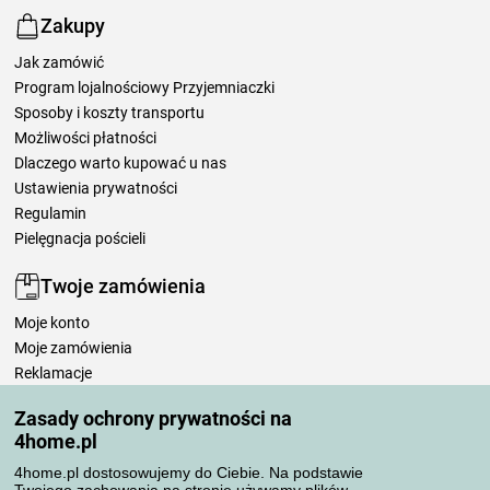
Zakupy
Jak zamówić
Program lojalnościowy Przyjemniaczki
Sposoby i koszty transportu
Możliwości płatności
Dlaczego warto kupować u nas
Ustawienia prywatności
Regulamin
Pielęgnacja pościeli
Twoje zamówienia
Moje konto
Moje zamówienia
Reklamacje
Odstąpienie od umowy
Zasady ochrony prywatności na
Zasady przetwarzania recenzji
4home.pl
4home.pl dostosowujemy do Ciebie. Na podstawie
Sposoby transportu