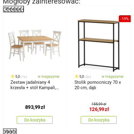
Mogłoby zainteresować:
Previous
%
-19%
5,0
w magazynie
5,0
w magazynie
1x
2x
Zestaw jadalniany 4
Stolik pomocniczy 70 x
krzesła + stół Kampali,
20 cm, dąb
biały
155,99 zł
893,99
zł
126,99
zł
Do koszyka
Do koszyka
Next