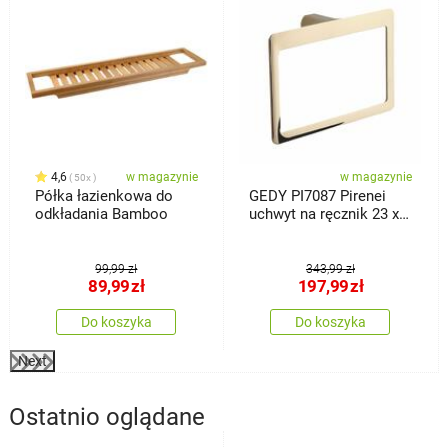
4,6
w magazynie
w magazynie
50x
Półka łazienkowa do
GEDY PI7087 Pirenei
odkładania Bamboo
uchwyt na ręcznik 23 x
15 cm, złoty
99,99 zł
343,99 zł
89,99
zł
197,99
zł
Do koszyka
Do koszyka
Next
Ostatnio oglądane