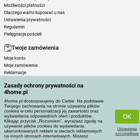
Możliwości płatności
Dlaczego warto kupować u nas
Ustawienia prywatności
Regulamin
Pielęgnacja pościeli
Twoje zamówienia
Moje konto
Moje zamówienia
Reklamacje
Odstąpienie od umowy
Zasady ochrony prywatności na
Zasady przetwarzania recenzji
4home.pl
4home.pl dostosowujemy do Ciebie. Na podstawie
Sposoby transportu
Twojego zachowania na stronie używamy plików
cookies w celu personalizacji jej zawartości oraz
OK
wyświetlania odpowiednich ofert i produktów.
Klikając przycisk „Rozumiem”, wyrażasz zgodę na
Metody płatności
używanie plików cookies do wyświetlania
Ustawienia
ukierunkowanych reklam w sieciach reklamowych
szczegółowe
na innych stronach internetowych. Możesz