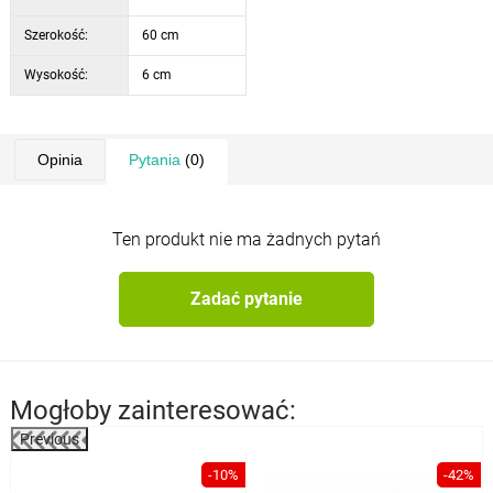
Szerokość:
60 cm
Wysokość:
6 cm
Opinia
Pytania
(0)
Ten produkt nie ma żadnych pytań
Zadać pytanie
Mogłoby zainteresować:
Previous
%
-10%
-42%