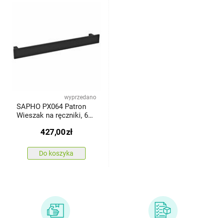
wyprzedano
SAPHO PX064 Patron
Wieszak na ręczniki, 60
x 6 cm, czarny mat
427,00
zł
Do koszyka