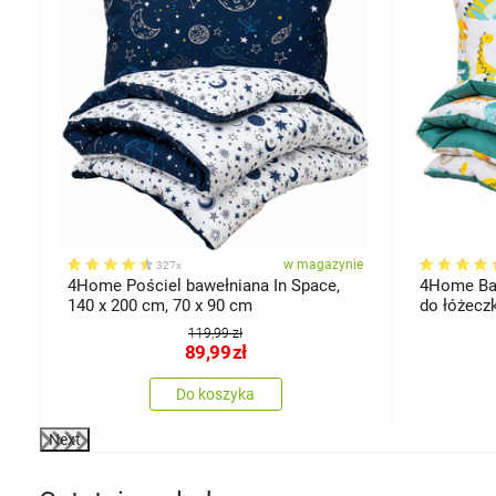
ie
w magazynie
327x
4Home Pościel bawełniana In Space,
4Home Baw
140 x 200 cm, 70 x 90 cm
do łóżecz
119,99 zł
89,99
zł
Do koszyka
Next