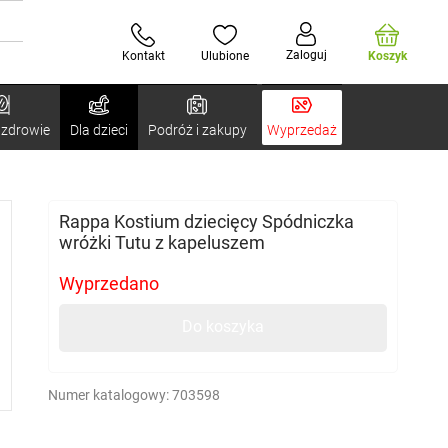
Zaloguj
Kontakt
Ulubione
Koszyk
 zdrowie
Dla dzieci
Podróż i zakupy
Wyprzedaż
Rappa Kostium dziecięcy Spódniczka
wróżki Tutu z kapeluszem
Wyprzedano
Do koszyka
Numer katalogowy:
703598