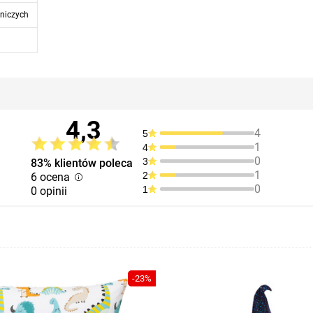
niczych
4,3
4
5
1
4
0
3
83% klientów poleca
1
2
6 ocena
0
1
0 opinii
-23%