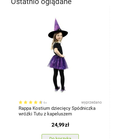
Ostatnio oglądane
wyprzedano
6x
Rappa Kostium dziecięcy Spódniczka
wróżki Tutu z kapeluszem
24,99
zł
Do koszyka