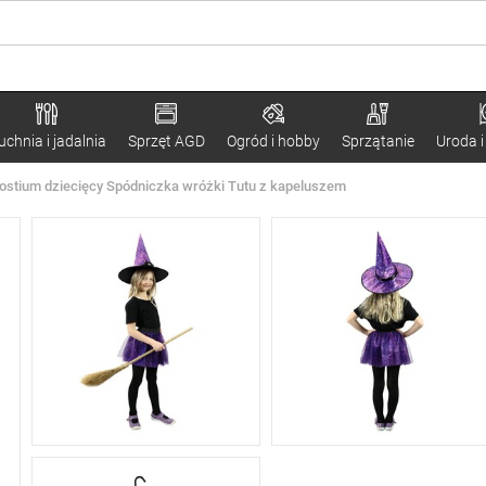
uchnia i jadalnia
Sprzęt AGD
Ogród i hobby
Sprzątanie
Uroda i
ostium dziecięcy Spódniczka wróżki Tutu z kapeluszem