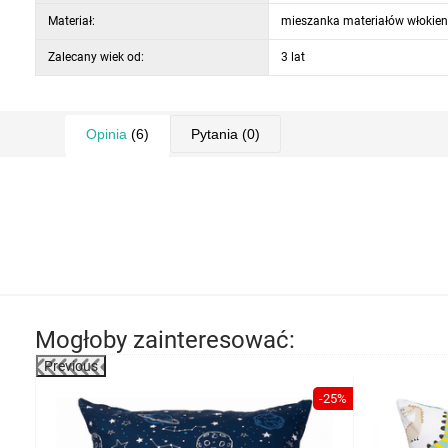
Materiał:
mieszanka materiałów włokien
Zalecany wiek od:
3 lat
Opinia
(6)
Pytania
(0)
Mogłoby zainteresować:
Previous
-59%
-25%