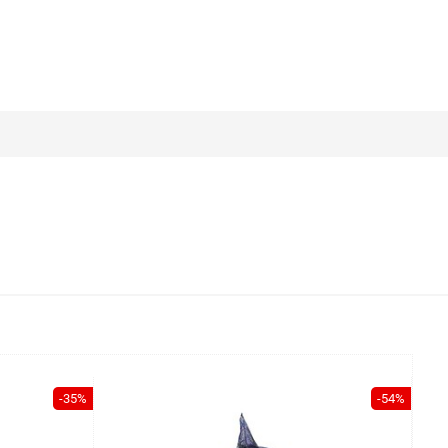
-35%
-54%