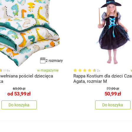
2 rozmiary
w magazynie
119x
2x
ełniana pościel dziecięca
Rappa Kostium dla dzieci Cz
ka
Agata, rozmiar M
69,99 zł
77,99 zł
od
53,99
zł
50,99
zł
Do koszyka
Do koszyka