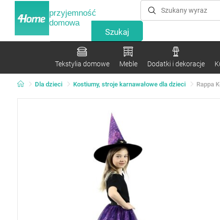
przyjemność
domowa
Tekstylia domowe
Meble
Dodatki i dekoracje
K
Dla dzieci
Kostiumy, stroje karnawałowe dla dzieci
Rappa K