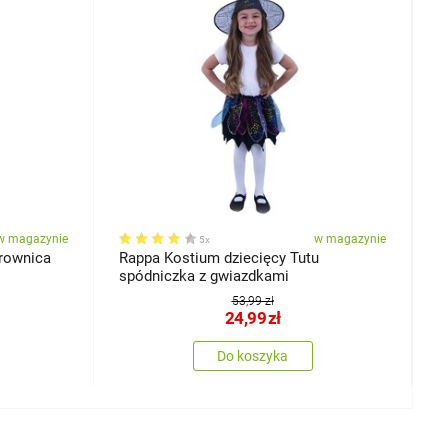
w magazynie
w magazynie
5x
arownica
Rappa Kostium dziecięcy Tutu
R
spódniczka z gwiazdkami
r
53,99 zł
24,99
zł
Do koszyka