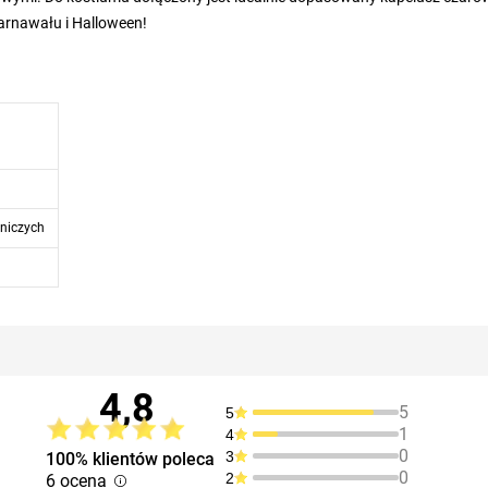
arnawału i Halloween!
niczych
4,8
5
5
1
4
0
3
100% klientów poleca
0
2
6 ocena