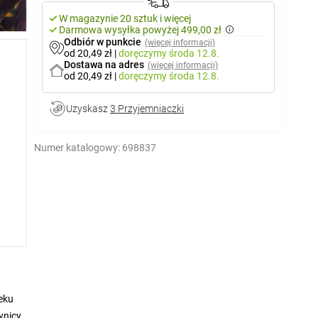
W magazynie 20 sztuk i więcej
Darmowa wysyłka powyżej 499,00 zł
Odbiór w punkcie
(więcej informacji)
od 20,49 zł
|
doręczymy
środa 12.8.
Dostawa na adres
(więcej informacji)
od 20,49 zł
|
doręczymy
środa 12.8.
Uzyskasz
3 Przyjemniaczki
Numer katalogowy:
698837
eku
wnicy.