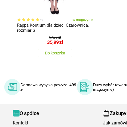
w magazynie
6x
Rappa Kostium dla dzieci Czarownica,
rozmiar S
57,99 zł
35,99
zł
Do koszyka
Darmowa wysyłka powyżej 499
Duży wybór towaru
zł
magazynie)
O spółce
Zakupy
Kontakt
Jak zamów