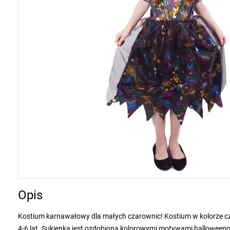
Opis
Kostium karnawałowy dla małych czarownic! Kostium w kolorze cz
4-6 lat. Sukienka jest ozdobiona kolorowymi motywami halloween