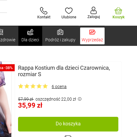
Zaloguj
Kontakt
Ulubione
Koszyk
 zdrowie
Dla dzieci
Podróż i zakupy
Wyprzedaż
Rappa Kostium dla dzieci Czarownica,
ka -38%
rozmiar S
6 ocena
57,99 zł
oszczędność 22,00 zł
35,99 zł
Do koszyka