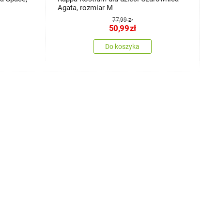
Agata, rozmiar M
s
77,99 zł
50,99
zł
Do koszyka