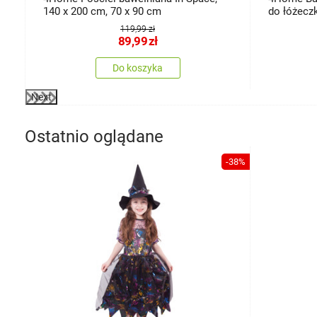
140 x 200 cm, 70 x 90 cm
do łóżecz
119,99 zł
89,99
zł
Do koszyka
Next
Ostatnio oglądane
-38%