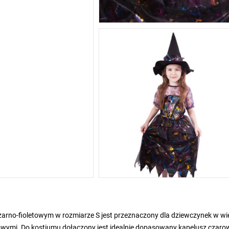
arno-fioletowym w rozmiarze S jest przeznaczony dla dziewczynek w wi
owymi. Do kostiumu dołączony jest idealnie dopasowany kapelusz czaro