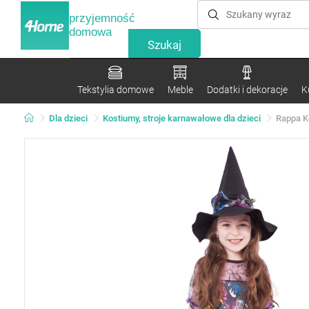
przyjemność
domowa
Tekstylia domowe
Meble
Dodatki i dekoracje
K
Dla dzieci
Kostiumy, stroje karnawałowe dla dzieci
Rappa Ko