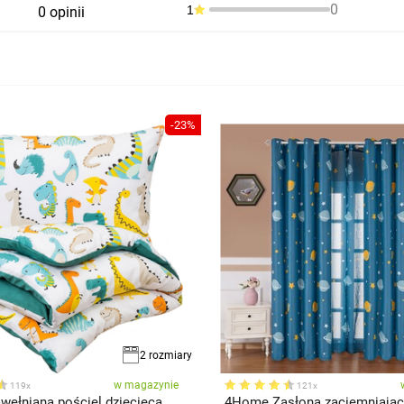
0
1
0 opinii
-23%
2 rozmiary
w magazynie
119x
121x
ełniana pościel dziecięca
4Home Zasłona zaciemniając