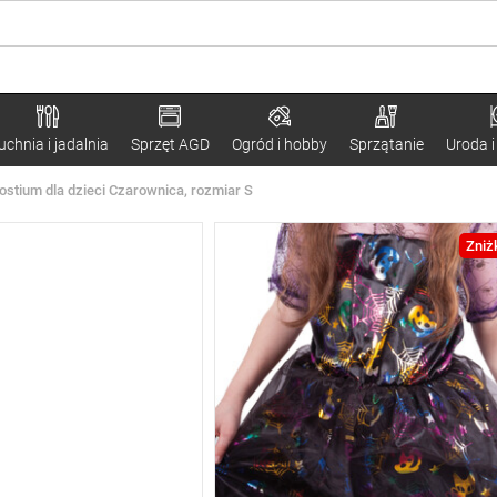
uchnia i jadalnia
Sprzęt AGD
Ogród i hobby
Sprzątanie
Uroda i
stium dla dzieci Czarownica, rozmiar S
Zniż