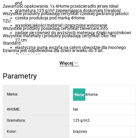
end
Zawartość opakowania: 1x 4Home prześcieradło jersey Ideal
gramatura 125 g/m² zapewniająca doskonałą trwałość
Wszystkie produkty posiadają certyfikat czeskiej gwarancji jakości
czeska produkcja pod marką 4Home
TZU.
wysokiej jakości materiał i precyzyjne wykonanie
Wszystkie produkty posiadają certyfikat clevercare.info.
nadaje się również do wyższych materacy dzięki narożnikowi
Wszystkie materiały i produkty posiadają certyfikat Öko-Tex
27 cm
Standard.
elastyczna guma wszyta na całym obwodzie dla mocnego
Dzianina jest odpowiednia dla dzieci w wieku do 3 lat.
dopasowania
guma posiada CERTYFIKAT BUREAU VERITAS
Więcej
łatwa konserwacja poprzez pranie w temperaturze 60°C
Parametry
nadaje się do suszenia w suszarce bębnowej na delikatnym
programie
subtelne i eleganckie kolory
Marka:
4Home
4HOME:
tak
Gramatura:
125 g/m2
Kolor:
brązowy