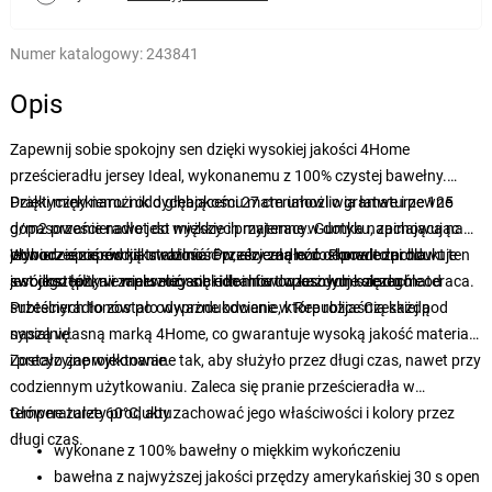
Numer katalogowy:
243841
Opis
Zapewnij sobie spokojny sen dzięki wysokiej jakości 4Home
prześcieradłu jersey Ideal, wykonanemu z 100% czystej bawełny.
Dzięki miękkiemu i oddychającemu materiałowi o gramaturze 125
Praktyczny narożnik o głębokości 27 cm umożliwia łatwe i pewne
g/m2 prześcieradło jest miękkie i przyjemne w dotyku, zachowując
dopasowanie nawet do wyższych materacy. Gumka napinająca na
jednocześnie swoją trwałość. Prześcieradło doskonale zachowuje
obwodzie zapewnia stabilność przez całą noc. Ponadto produkt ten
Wybierz spośród kilku rozmiarów, aby znaleźć odpowiedni dla
swój kształt, nie marszczy się i idealnie dopasowuje się do materaca.
jest dostępny w wielu eleganckich i nowoczesnych kolorach - od
swojego łóżka i zapewnić sobie komfort w każdym szczególe.
subtelnych tonów po odważne odcienie, które rozjaśnią każdą
Prześcieradło zostało wyprodukowane w Republice Czeskiej pod
sypialnię.
naszą własną marką 4Home, co gwarantuje wysoką jakość materiału
i precyzyjne wykonanie.
Zostało zaprojektowane tak, aby służyło przez długi czas, nawet przy
codziennym użytkowaniu. Zaleca się pranie prześcieradła w
temperaturze 60°C, aby zachować jego właściwości i kolory przez
Główne zalety produktu:
długi czas.
wykonane z 100% bawełny o miękkim wykończeniu
bawełna z najwyższej jakości przędzy amerykańskiej 30 s open