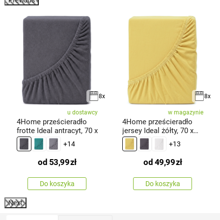
Previous
8x
8x
u dostawcy
w magazynie
4Home prześcieradło
4Home prześcieradło
frotte Ideal antracyt, 70 x
jersey Ideal żółty, 70 x
140
+14
+13
od
53,99
zł
od
49,99
zł
Do koszyka
Do koszyka
Next