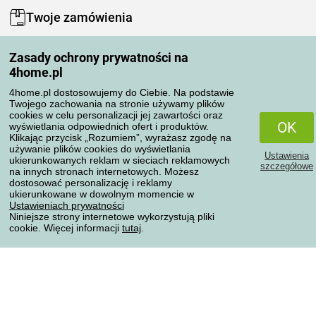
Twoje zamówienia
Moje konto
Zasady ochrony prywatności na
Moje zamówienia
4home.pl
Reklamacje
Odstąpienie od umowy
4home.pl dostosowujemy do Ciebie. Na podstawie
Twojego zachowania na stronie używamy plików
Zasady przetwarzania recenzji
cookies w celu personalizacji jej zawartości oraz
OK
wyświetlania odpowiednich ofert i produktów.
Klikając przycisk „Rozumiem”, wyrażasz zgodę na
Sposoby transportu
używanie plików cookies do wyświetlania
Ustawienia
ukierunkowanych reklam w sieciach reklamowych
szczegółowe
na innych stronach internetowych. Możesz
dostosować personalizację i reklamy
Metody płatności
ukierunkowane w dowolnym momencie w
Ustawieniach prywatności
Niniejsze strony internetowe wykorzystują pliki
cookie. Więcej informacji
tutaj
.
Niezawodny sklep