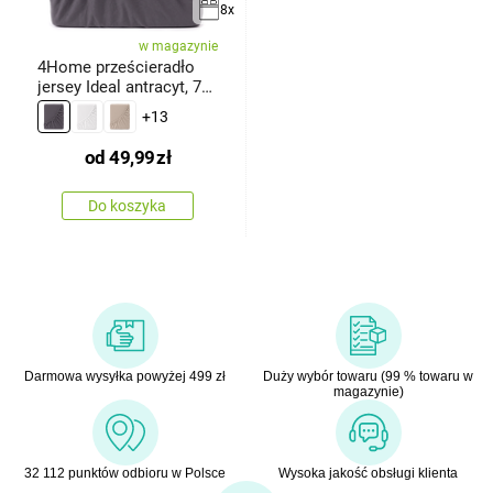
8x
w magazynie
4Home prześcieradło
jersey Ideal antracyt, 70
x
+13
od
49,99
zł
Do koszyka
Darmowa wysyłka powyżej 499 zł
Duży wybór towaru (99 % towaru w
magazynie)
32 112 punktów odbioru w Polsce
Wysoka jakość obsługi klienta