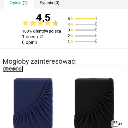
Opinia
(1)
Pytania
(0)
4,5
1
5
0
4
0
3
100% klientów poleca
0
2
1 ocena
0
1
0 opinii
Mogłoby zainteresować:
Previous
4x