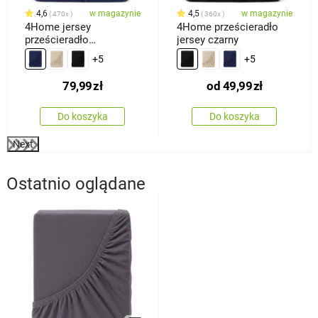
4,6
w magazynie
4,5
w magazynie
470x
360x
4Home jersey
4Home prześcieradło
prześcieradło
jersey czarny
ciemnoniebieski, 180 x
+5
+5
200 cm
79,99
zł
od
49,99
zł
Do koszyka
Do koszyka
Next
Ostatnio oglądane