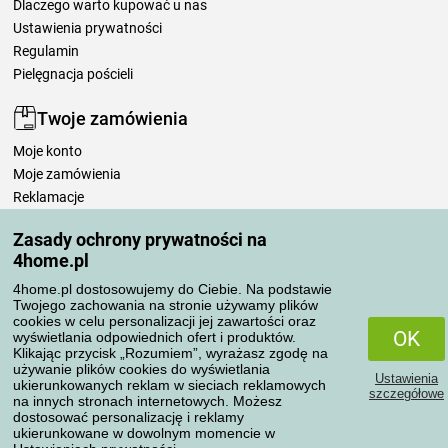
Dlaczego warto kupować u nas
Ustawienia prywatności
Regulamin
Pielęgnacja pościeli
Twoje zamówienia
Moje konto
Moje zamówienia
Reklamacje
Odstąpienie od umowy
Zasady ochrony prywatności na
Zasady przetwarzania recenzji
4home.pl
4home.pl dostosowujemy do Ciebie. Na podstawie
Sposoby transportu
Twojego zachowania na stronie używamy plików
cookies w celu personalizacji jej zawartości oraz
OK
wyświetlania odpowiednich ofert i produktów.
Klikając przycisk „Rozumiem”, wyrażasz zgodę na
Metody płatności
używanie plików cookies do wyświetlania
Ustawienia
ukierunkowanych reklam w sieciach reklamowych
szczegółowe
na innych stronach internetowych. Możesz
dostosować personalizację i reklamy
ukierunkowane w dowolnym momencie w
Niezawodny sklep