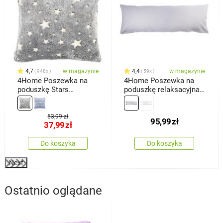
4,7
w magazynie
4,4
w magazynie
948x
59x
4Home Poszewka na
4Home Poszewka na
poduszkę Stars
poduszkę relaksacyjna
świecąca szary, 40 x 40
Mąż zastępczy,
cm
jasnoszara, 55 x 180 cm
53,99 zł
95,99
zł
37,99
zł
Do koszyka
Do koszyka
Next
Ostatnio oglądane