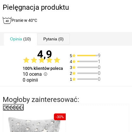
Pielęgnacja produktu
Pranie w 40°C
Opinia
(10)
Pytania
(0)
4,9
9
5
1
4
0
3
100% klientów poleca
0
2
10 ocena
0
1
0 opinii
Mogłoby zainteresować:
Previous
-30%