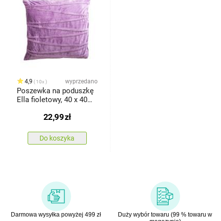
4,9
wyprzedano
10x
Poszewka na poduszkę
Ella fioletowy, 40 x 40
cm
22,99
zł
Do koszyka
Darmowa wysyłka powyżej 499 zł
Duży wybór towaru (99 % towaru w