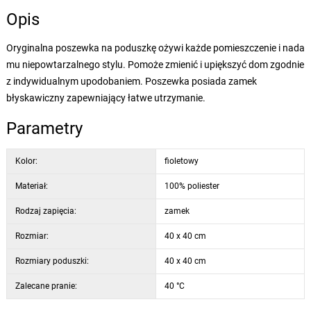
Opis
Oryginalna poszewka na poduszkę ożywi każde pomieszczenie i nada
mu niepowtarzalnego stylu. Pomoże zmienić i upiększyć dom zgodnie
z indywidualnym upodobaniem. Poszewka posiada zamek
błyskawiczny zapewniający łatwe utrzymanie.
Parametry
Kolor:
fioletowy
Materiał:
100% poliester
Rodzaj zapięcia:
zamek
Rozmiar:
40 x 40 cm
Rozmiary poduszki:
40 x 40 cm
Zalecane pranie:
40 °C