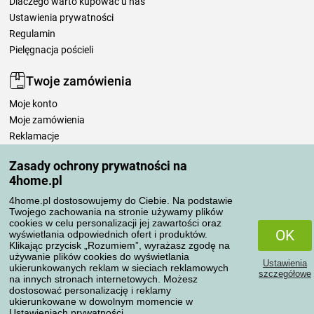
Dlaczego warto kupować u nas
Ustawienia prywatności
Regulamin
Pielęgnacja pościeli
Twoje zamówienia
Moje konto
Moje zamówienia
Reklamacje
Odstąpienie od umowy
Zasady ochrony prywatności na
Zasady przetwarzania recenzji
4home.pl
4home.pl dostosowujemy do Ciebie. Na podstawie
Sposoby transportu
Twojego zachowania na stronie używamy plików
cookies w celu personalizacji jej zawartości oraz
OK
wyświetlania odpowiednich ofert i produktów.
Klikając przycisk „Rozumiem”, wyrażasz zgodę na
Metody płatności
używanie plików cookies do wyświetlania
Ustawienia
ukierunkowanych reklam w sieciach reklamowych
szczegółowe
na innych stronach internetowych. Możesz
dostosować personalizację i reklamy
ukierunkowane w dowolnym momencie w
Niezawodny sklep
Ustawieniach prywatności