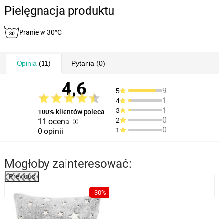
Pielęgnacja produktu
Pranie w 30°C
Opinia
(11)
Pytania
(0)
4,6
9
5
1
4
1
3
100% klientów poleca
0
2
11 ocena
0
1
0 opinii
Mogłoby zainteresować:
Previous
%
-30%