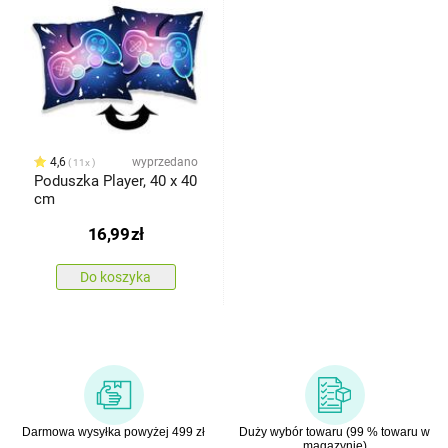
4,6
wyprzedano
11x
Poduszka Player, 40 x 40
cm
16,99
zł
Do koszyka
Darmowa wysyłka powyżej 499 zł
Duży wybór towaru (99 % towaru w
magazynie)