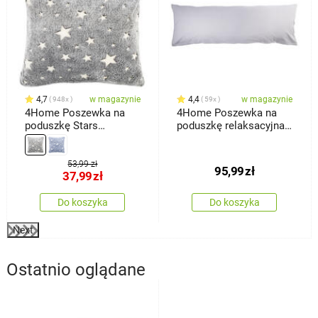
4,7
w magazynie
4,4
w magazynie
948x
59x
4Home Poszewka na
4Home Poszewka na
poduszkę Stars
poduszkę relaksacyjna
świecąca szary, 40 x 40
Mąż zastępczy,
cm
jasnoszara, 55 x 180 cm
53,99 zł
95,99
zł
37,99
zł
Do koszyka
Do koszyka
Next
Ostatnio oglądane