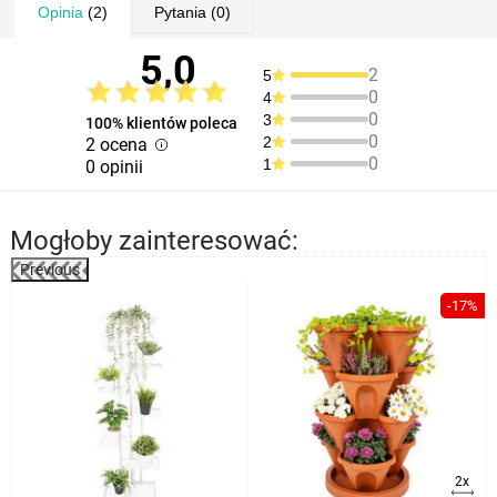
Opinia
(2)
Pytania
(0)
5,0
2
5
0
4
0
3
100% klientów poleca
0
2
2 ocena
0
1
0 opinii
Mogłoby zainteresować:
Previous
-17%
2x