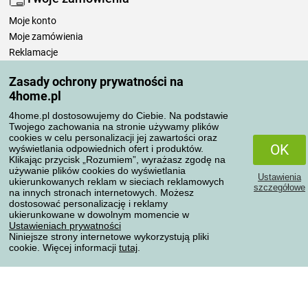
Moje konto
Moje zamówienia
Reklamacje
Odstąpienie od umowy
Zasady ochrony prywatności na
Zasady przetwarzania recenzji
4home.pl
4home.pl dostosowujemy do Ciebie. Na podstawie
Sposoby transportu
Twojego zachowania na stronie używamy plików
cookies w celu personalizacji jej zawartości oraz
OK
wyświetlania odpowiednich ofert i produktów.
Klikając przycisk „Rozumiem”, wyrażasz zgodę na
Metody płatności
używanie plików cookies do wyświetlania
Ustawienia
ukierunkowanych reklam w sieciach reklamowych
szczegółowe
na innych stronach internetowych. Możesz
dostosować personalizację i reklamy
ukierunkowane w dowolnym momencie w
Niezawodny sklep
Ustawieniach prywatności
Niniejsze strony internetowe wykorzystują pliki
cookie. Więcej informacji
tutaj
.
Ochrona danych osobowych