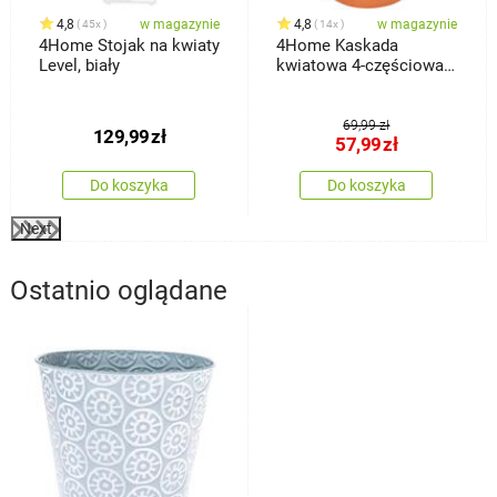
4,8
w magazynie
4,8
w magazynie
45x
14x
4Home Stojak na kwiaty
4Home Kaskada
Level, biały
kwiatowa 4-częściowa,
terakota
69,99 zł
129,99
zł
57,99
zł
Do koszyka
Do koszyka
Next
Ostatnio oglądane