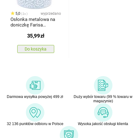
5,0
wyprzedano
2x
Osłonka metalowa na
doniczkę Farisa
niebieski, 18,5 x 16 cm
35,99
zł
Do koszyka
Darmowa wysyłka powyżej 499 zł
Duży wybór towaru (99 % towaru w
magazynie)
32 136 punktów odbioru w Polsce
Wysoka jakość obsługi klienta