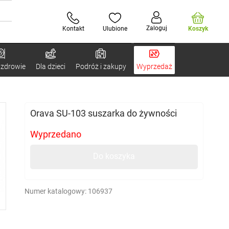
Zaloguj
Kontakt
Ulubione
Koszyk
 zdrowie
Dla dzieci
Podróż i zakupy
Wyprzedaż
Orava SU-103 suszarka do żywności
Wyprzedano
Do koszyka
Numer katalogowy:
106937