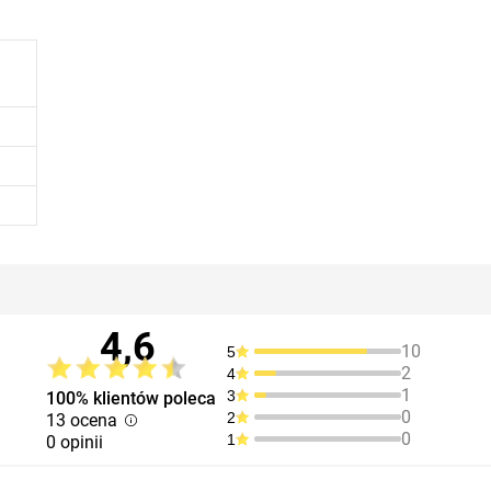
4,6
10
5
2
4
1
3
100% klientów poleca
0
2
13 ocena
0
1
0 opinii