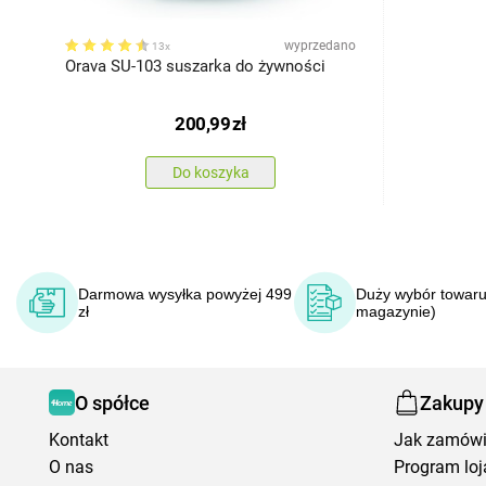
wyprzedano
13x
Orava SU-103 suszarka do żywności
200,99
zł
Do koszyka
Darmowa wysyłka powyżej 499
Duży wybór towaru
zł
magazynie)
O spółce
Zakupy
Kontakt
Jak zamów
O nas
Program loj