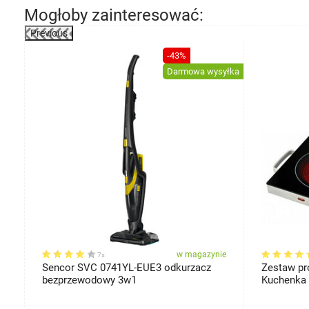
Mogłoby zainteresować:
Previous
-37%
-43%
Darmowa wysyłka
ie
w magazynie
7x
Sencor SVC 0741YL-EUE3 odkurzacz
Zestaw pr
bezprzewodowy 3w1
Kuchenka + garnek ze stali nierdzewnej
gratis