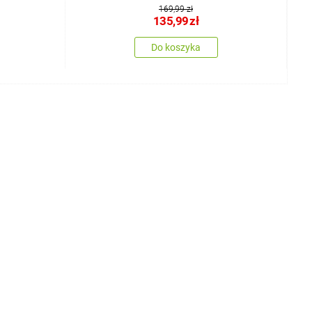
169,99 zł
135,99
zł
Do koszyka