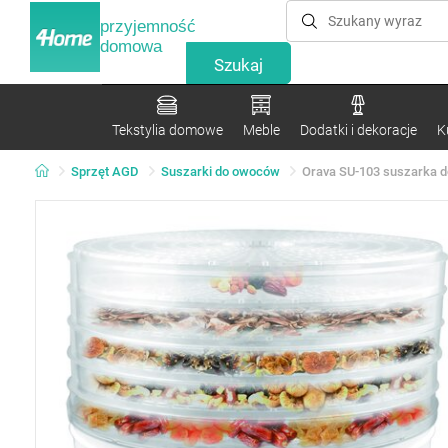
przyjemność
domowa
Tekstylia domowe
Meble
Dodatki i dekoracje
K
Sprzęt AGD
Suszarki do owoców
Orava SU-103 suszarka d