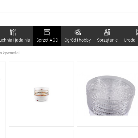
uchnia i jadalnia
Sprzęt AGD
Ogród i hobby
Sprzątanie
Uroda i
o żywności