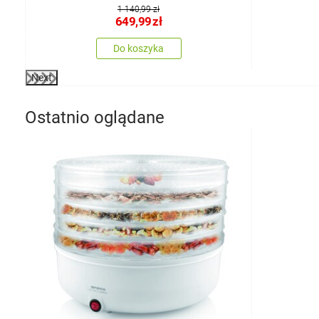
1 140,99 zł
649,99
zł
Do koszyka
Next
Ostatnio oglądane