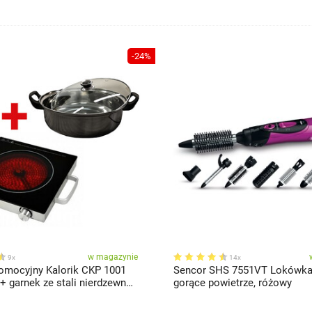
-24%
w magazynie
9x
14x
omocyjny Kalorik CKP 1001
Sencor SHS 7551VT Lokówka
gorące powietrze, różowy