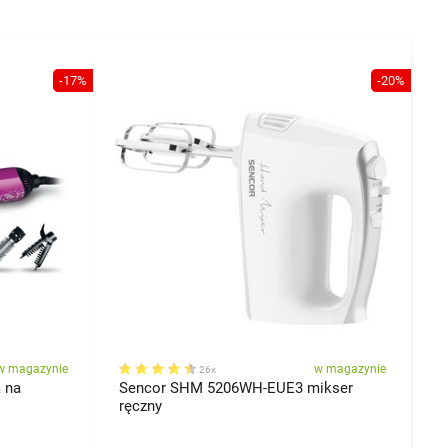
-17%
-20%
w magazynie
w magazynie
26x
 na
Sencor SHM 5206WH-EUE3 mikser
S
ręczny