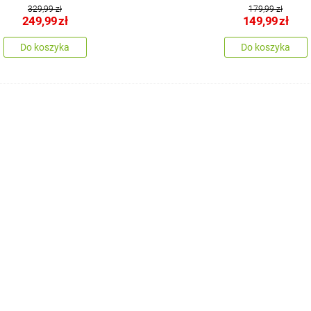
329,99 zł
179,99 zł
249,99
zł
149,99
zł
Do koszyka
Do koszyka