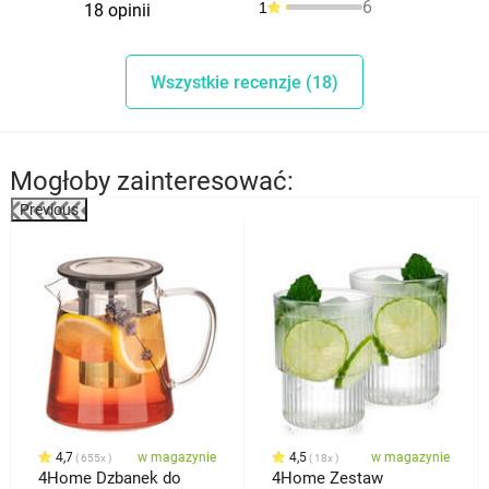
6
1
18 opinii
Wszystkie recenzje (18)
Mogłoby zainteresować:
Previous
%
4,7
w magazynie
4,5
w magazynie
655x
18x
4Home Dzbanek do
4Home Zestaw