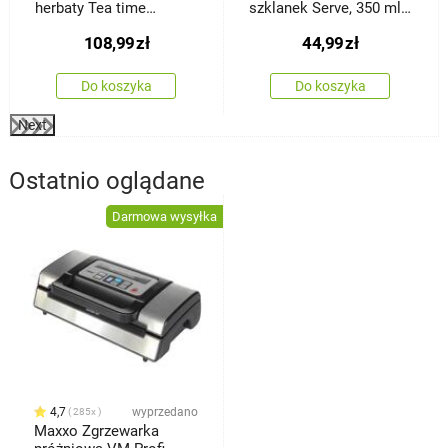
herbaty Tea time
szklanek Serve, 350 ml,
Hot&Cool, 650 ml
2 szt.
108,99
zł
44,99
zł
Do koszyka
Do koszyka
Next
Ostatnio oglądane
Darmowa wysyłka
4,7
wyprzedano
285x
Maxxo Zgrzewarka