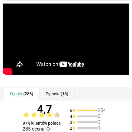
Opinia
(285)
Pytania
(16)
4,7
254
5
21
4
3
3
97% klientów poleca
1
2
285 ocena