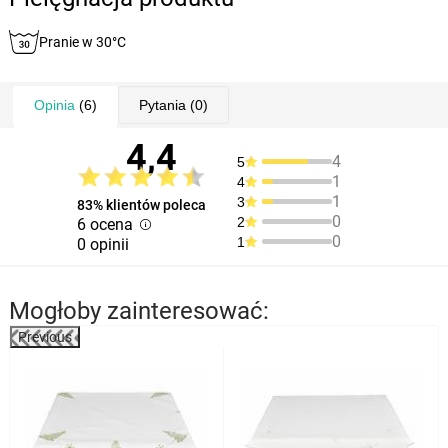
Pranie w 30°C
Opinia
(6)
Pytania
(0)
4,4
4
5
1
4
1
3
83% klientów poleca
0
2
6 ocena
0
1
0 opinii
Mogłoby zainteresować:
Previous
%