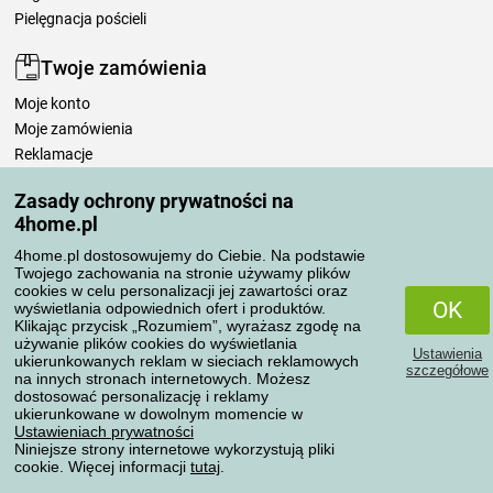
Pielęgnacja pościeli
Twoje zamówienia
Moje konto
Moje zamówienia
Reklamacje
Odstąpienie od umowy
Zasady ochrony prywatności na
Zasady przetwarzania recenzji
4home.pl
4home.pl dostosowujemy do Ciebie. Na podstawie
Sposoby transportu
Twojego zachowania na stronie używamy plików
cookies w celu personalizacji jej zawartości oraz
OK
wyświetlania odpowiednich ofert i produktów.
Klikając przycisk „Rozumiem”, wyrażasz zgodę na
Metody płatności
używanie plików cookies do wyświetlania
Ustawienia
ukierunkowanych reklam w sieciach reklamowych
szczegółowe
na innych stronach internetowych. Możesz
dostosować personalizację i reklamy
ukierunkowane w dowolnym momencie w
Niezawodny sklep
Ustawieniach prywatności
Niniejsze strony internetowe wykorzystują pliki
cookie. Więcej informacji
tutaj
.