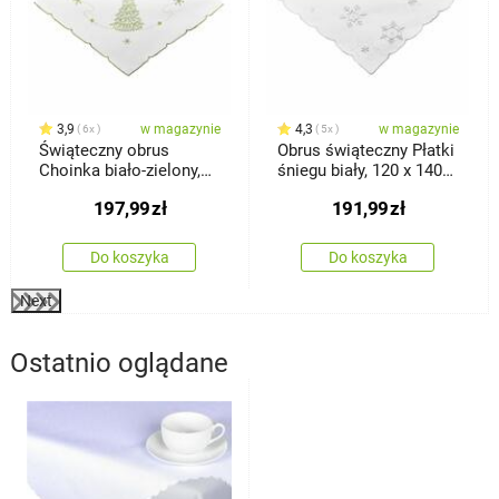
3,9
w magazynie
4,3
w magazynie
6x
5x
Świąteczny obrus
Obrus świąteczny Płatki
Choinka biało-zielony,
śniegu biały, 120 x 140
120 x 140 cm
cm
197,99
zł
191,99
zł
Do koszyka
Do koszyka
Next
Ostatnio oglądane