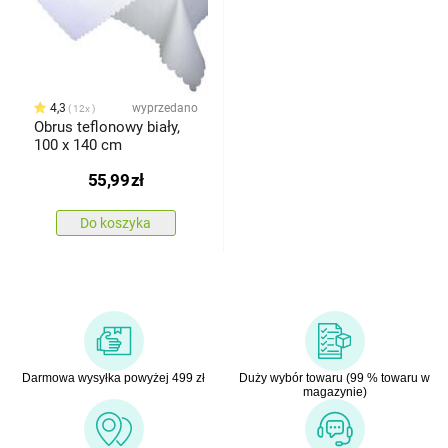
4,3
wyprzedano
12x
Obrus teflonowy biały,
100 x 140 cm
55,99
zł
Do koszyka
Darmowa wysyłka powyżej 499 zł
Duży wybór towaru (99 % towaru w
magazynie)