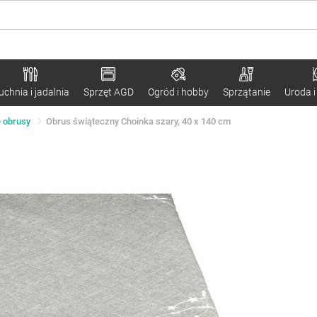
uchnia i jadalnia
Sprzęt AGD
Ogród i hobby
Sprzątanie
Uroda i
 obrusy
Obrus świąteczny Choinka szary, 40 x 140 cm