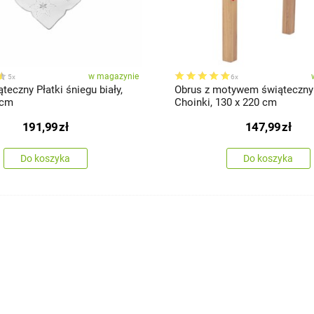
w magazynie
5x
6x
teczny Płatki śniegu biały,
Obrus z motywem świąteczn
 cm
Choinki, 130 x 220 cm
191,99
zł
147,99
zł
Do koszyka
Do koszyka