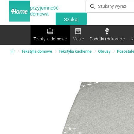
przyjemność
domowa
Tekstylia domowe
Meble
Dodatki i dekoracje
K
Tekstylia domowe
Tekstylia kuchenne
Obrusy
Pozostałe