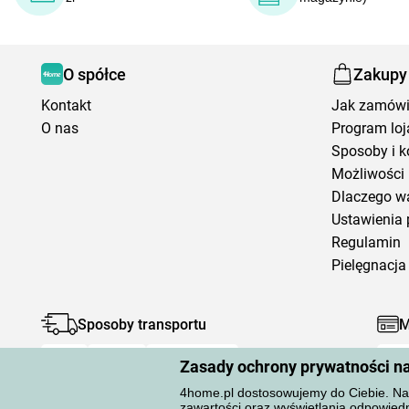
O spółce
Zakupy
Kontakt
Jak zamów
O nas
Program loj
Sposoby i k
Możliwości 
Dlaczego w
Ustawienia 
Regulamin
Pielęgnacja 
Sposoby transportu
M
Zasady ochrony prywatności n
4home.pl dostosowujemy do Ciebie. Na 
zawartości oraz wyświetlania odpowiedn