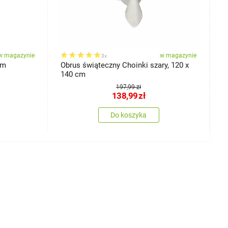
w magazynie
w magazynie
3x
ym
Obrus świąteczny Choinki szary, 120 x
O
140 cm
1
197,99 zł
138,99
zł
Do koszyka