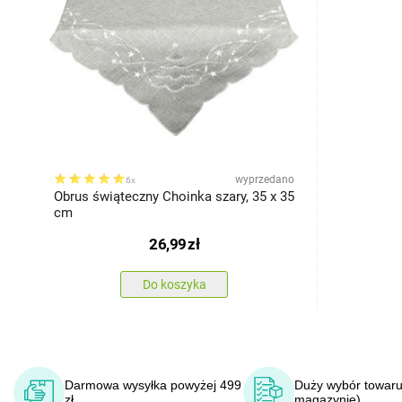
wyprzedano
6x
Obrus świąteczny Choinka szary, 35 x 35
cm
26,99
zł
Do koszyka
Darmowa wysyłka powyżej 499
Duży wybór towaru
zł
magazynie)