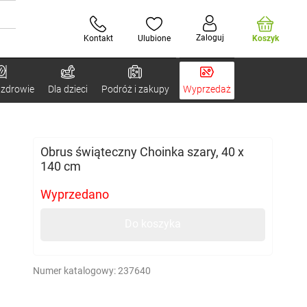
Zaloguj
Kontakt
Ulubione
Koszyk
 zdrowie
Dla dzieci
Podróż i zakupy
Wyprzedaż
Obrus świąteczny Choinka szary, 40 x
140 cm
Wyprzedano
Do koszyka
Numer katalogowy:
237640