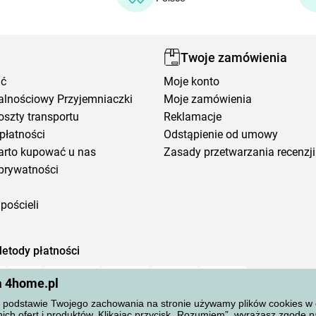
Twoje zamówienia
ić
Moje konto
alnościowy Przyjemniaczki
Moje zamówienia
oszty transportu
Reklamacje
płatności
Odstąpienie od umowy
arto kupować u nas
Zasady przetwarzania recenzji
prywatności
pościeli
etody płatności
a 4home.pl
podstawie Twojego zachowania na stronie używamy plików cookies w cel
ich ofert i produktów. Klikając przycisk „Rozumiem”, wyrażasz zgodę 