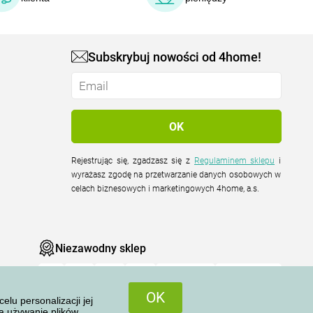
Subskrybuj nowości od 4home!
Rejestrując się, zgadzasz się z
Regulaminem sklepu
i
wyrażasz zgodę na przetwarzanie danych osobowych w
celach biznesowych i marketingowych 4home, a.s.
Niezawodny sklep
OK
u personalizacji jej
na używanie plików