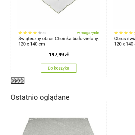
ie
w magazynie
6x
Świąteczny obrus Choinka biało-zielony,
Obrus świą
120 x 140 cm
120 x 140
197,99
zł
Do koszyka
Next
Ostatnio oglądane