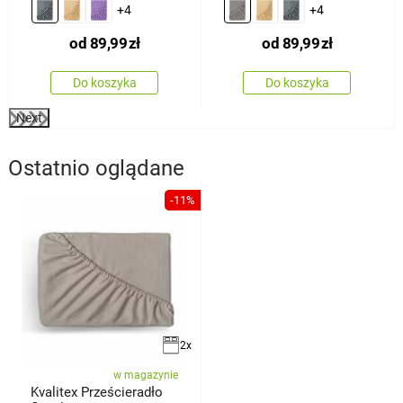
ciemnoszary
+4
+4
od
89,99
zł
od
89,99
zł
Do koszyka
Do koszyka
Next
Ostatnio oglądane
-11%
2x
w magazynie
Kvalitex Prześcieradło