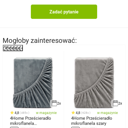
Zadać pytanie
Mogłoby zainteresować:
Previous
2x
2x
4,8
w magazynie
4,8
w magazynie
485x
628x
4Home Prześcieradło
4Home Prześcieradło
mikroflanela
mikroflanela szary