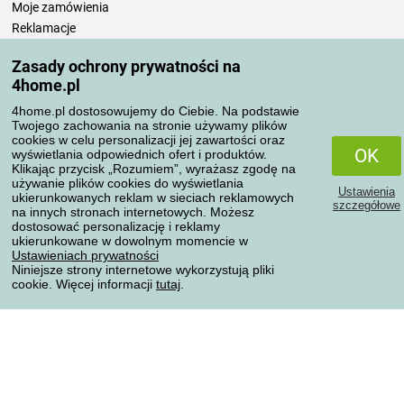
Moje zamówienia
Reklamacje
Odstąpienie od umowy
Zasady ochrony prywatności na
Zasady przetwarzania recenzji
4home.pl
4home.pl dostosowujemy do Ciebie. Na podstawie
Sposoby transportu
Twojego zachowania na stronie używamy plików
cookies w celu personalizacji jej zawartości oraz
OK
wyświetlania odpowiednich ofert i produktów.
Klikając przycisk „Rozumiem”, wyrażasz zgodę na
Metody płatności
używanie plików cookies do wyświetlania
Ustawienia
ukierunkowanych reklam w sieciach reklamowych
szczegółowe
na innych stronach internetowych. Możesz
dostosować personalizację i reklamy
ukierunkowane w dowolnym momencie w
Niezawodny sklep
Ustawieniach prywatności
Niniejsze strony internetowe wykorzystują pliki
cookie. Więcej informacji
tutaj
.
Ochrona danych osobowych