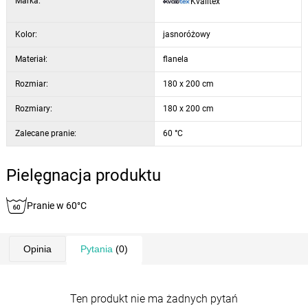
Marka:
Kvalitex
znacznie trudniej.
Kolor:
jasnoróżowy
Materiał:
flanela
Rozmiar:
180 x 200 cm
Rozmiary:
180 x 200 cm
Zalecane pranie:
60 °C
Pielęgnacja produktu
Pranie w 60°C
Opinia
Pytania
(0)
Ten produkt nie ma żadnych pytań