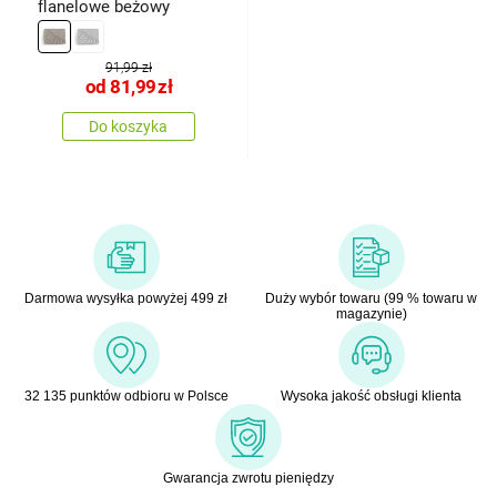
flanelowe beżowy
91,99 zł
od
81,99
zł
Do koszyka
Darmowa wysyłka powyżej 499 zł
Duży wybór towaru (99 % towaru w
magazynie)
32 135 punktów odbioru w Polsce
Wysoka jakość obsługi klienta
Gwarancja zwrotu pieniędzy