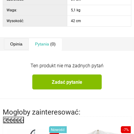
Waga:
5,1 kg
Wysokość:
42 cm
Opinia
Pytania
(0)
Ten produkt nie ma żadnych pytań
Zadać pytanie
Mogłoby zainteresować:
Previous
%
Nowość
-7%