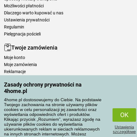
Możliwości płatności
Dlaczego warto kupować u nas
Ustawienia prywatności
Regulamin
Pielęgnacja pościeli
Twoje zamówienia
Moje konto
Moje zamówienia
Reklamacje
Odstąpienie od umowy
Zasady ochrony prywatności na
Zasady przetwarzania recenzji
4home.pl
4home.pl dostosowujemy do Ciebie. Na podstawie
Sposoby transportu
Twojego zachowania na stronie używamy plików
cookies w celu personalizacji jej zawartości oraz
OK
wyświetlania odpowiednich ofert i produktów.
Klikając przycisk „Rozumiem”, wyrażasz zgodę na
Metody płatności
używanie plików cookies do wyświetlania
Ustawienia
ukierunkowanych reklam w sieciach reklamowych
szczegółowe
na innych stronach internetowych. Możesz