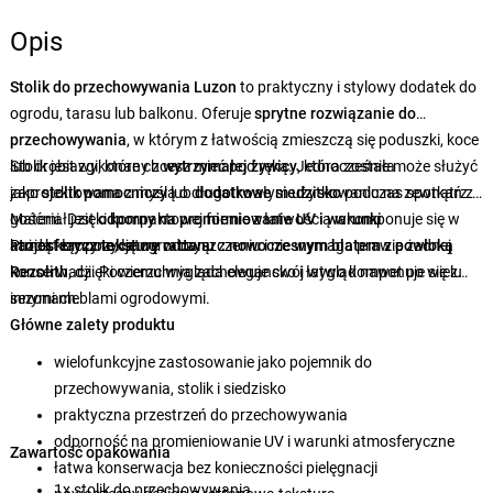
Opis
Stolik do przechowywania Luzon
to praktyczny i stylowy dodatek do
ogrodu, tarasu lub balkonu. Oferuje
sprytne rozwiązanie do
przechowywania
, w którym z łatwością zmieszczą się poduszki, koce
lub drobiazgi, które chcesz mieć pod ręką. Jednocześnie może służyć
Stolik jest wykonany z
wytrzymałej żywicy
, która została
jako
zaprojektowana z myślą o długotrwałym użytkowaniu na zewnątrz.
stolik pomocniczy
lub
dodatkowe siedzisko
podczas spotkań z
gośćmi. Dzięki kompaktowej formie z łatwością wkomponuje się w
Materiał jest
odporny na promieniowanie UV i warunki
każdą kompozycję ogrodową.
atmosferyczne
Projekt łączy
teksturę rattanu
, łatwy w czyszczeniu i nie wymaga prawie żadnej
z
nowoczesnym blatem z powłoką
konserwacji. Powierzchnia zachowuje swój wygląd nawet po wielu
Rezolith
, dzięki czemu wygląda elegancko i łatwo komponuje się z
sezonach.
innymi meblami ogrodowymi.
Główne zalety produktu
wielofunkcyjne zastosowanie jako pojemnik do
przechowywania, stolik i siedzisko
praktyczna przestrzeń do przechowywania
odporność na promieniowanie UV i warunki atmosferyczne
Zawartość opakowania
łatwa konserwacja bez konieczności pielęgnacji
1x stolik do przechowywania