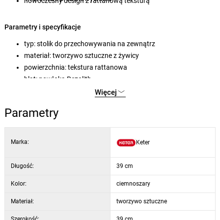
nowoczesny design z rattanową teksturą
Parametry i specyfikacje
typ: stolik do przechowywania na zewnątrz
materiał: tworzywo sztuczne z żywicy
powierzchnia: tekstura rattanowa
blat: powłoka Rezolith
zastosowanie: ogród, taras, balkon
Więcej
konserwacja: łatwe czyszczenie
Parametry
odporność: promieniowanie UV i czynniki atmosferyczne
Marka:
Keter
Długość:
39 cm
Kolor:
ciemnoszary
Materiał:
tworzywo sztuczne
Szerokość:
39 cm