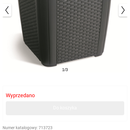
1/3
Wyprzedano
Do koszyka
Numer katalogowy:
713723