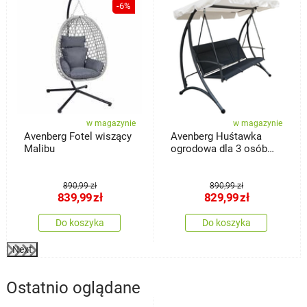
-6%
w magazynie
w magazynie
Avenberg Fotel wiszący
Avenberg Huśtawka
Malibu
ogrodowa dla 3 osób
Aruba
890,99 zł
890,99 zł
839,99
zł
829,99
zł
Do koszyka
Do koszyka
Next
Ostatnio oglądane