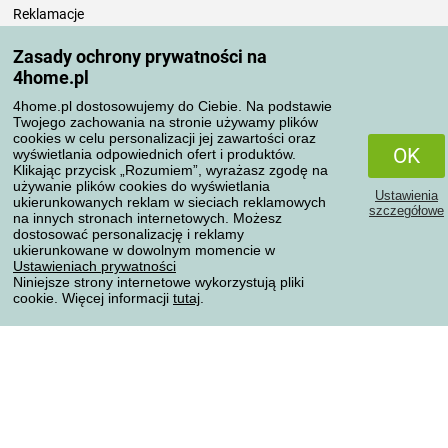
Reklamacje
Odstąpienie od umowy
Zasady ochrony prywatności na
Zasady przetwarzania recenzji
4home.pl
4home.pl dostosowujemy do Ciebie. Na podstawie
Sposoby transportu
Twojego zachowania na stronie używamy plików
cookies w celu personalizacji jej zawartości oraz
OK
wyświetlania odpowiednich ofert i produktów.
Klikając przycisk „Rozumiem”, wyrażasz zgodę na
Metody płatności
używanie plików cookies do wyświetlania
Ustawienia
ukierunkowanych reklam w sieciach reklamowych
szczegółowe
na innych stronach internetowych. Możesz
dostosować personalizację i reklamy
ukierunkowane w dowolnym momencie w
Niezawodny sklep
Ustawieniach prywatności
Niniejsze strony internetowe wykorzystują pliki
cookie. Więcej informacji
tutaj
.
Ochrona danych osobowych
Wszelkie prawa zastrzeżone © 2004-2026 4home, a.s.