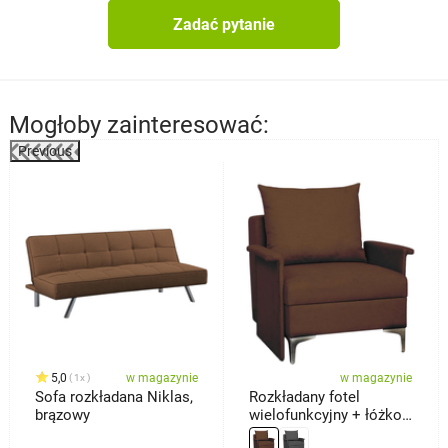
Zadać pytanie
Mogłoby zainteresować:
Previous
%
5,0
w magazynie
w magazynie
1x
Sofa rozkładana Niklas,
Rozkładany fotel
brązowy
wielofunkcyjny + łóżko
Baron, brązowy