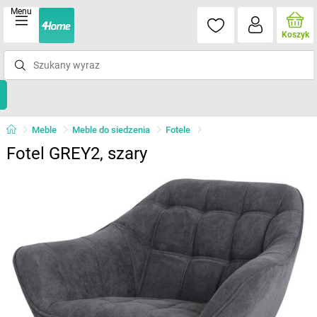
Menu
Koszyk
Meble
Meble do siedzenia
Fotele
Fotel GREY2, szary