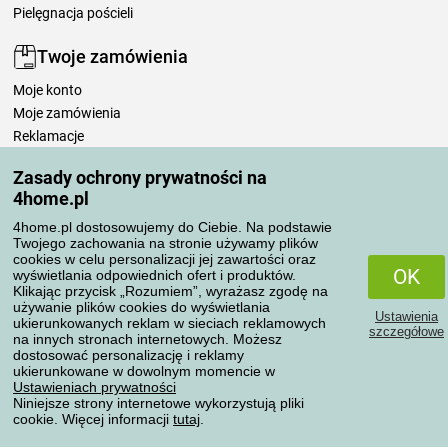
Pielęgnacja pościeli
Twoje zamówienia
Moje konto
Moje zamówienia
Reklamacje
Odstąpienie od umowy
Zasady ochrony prywatności na
Zasady przetwarzania recenzji
4home.pl
4home.pl dostosowujemy do Ciebie. Na podstawie
Sposoby transportu
Twojego zachowania na stronie używamy plików
cookies w celu personalizacji jej zawartości oraz
OK
wyświetlania odpowiednich ofert i produktów.
Klikając przycisk „Rozumiem”, wyrażasz zgodę na
Metody płatności
używanie plików cookies do wyświetlania
Ustawienia
ukierunkowanych reklam w sieciach reklamowych
szczegółowe
na innych stronach internetowych. Możesz
dostosować personalizację i reklamy
ukierunkowane w dowolnym momencie w
Niezawodny sklep
Ustawieniach prywatności
Niniejsze strony internetowe wykorzystują pliki
cookie. Więcej informacji
tutaj
.