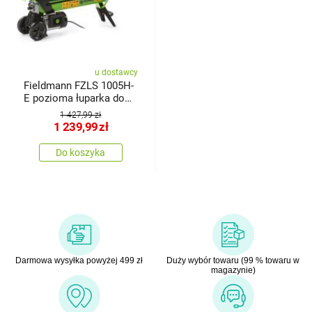
u dostawcy
Fieldmann FZLS 1005H-
E pozioma łuparka do
drewna
1 427,99 zł
1 239,99
zł
Do koszyka
Darmowa wysyłka powyżej 499 zł
Duży wybór towaru (99 % towaru w
magazynie)