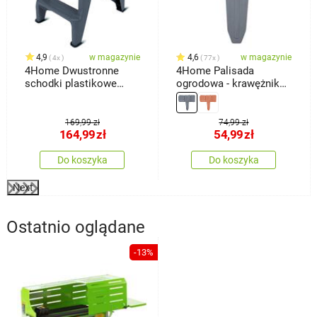
4,9
w magazynie
4,6
w magazynie
4x
77x
4Home Dwustronne
4Home Palisada
schodki plastikowe
ogrodowa - krawężnik
Dual, 3 stopnie
Stone, 2,5 m
169,99 zł
74,99 zł
164,99
zł
54,99
zł
Do koszyka
Do koszyka
Next
Ostatnio oglądane
-13%