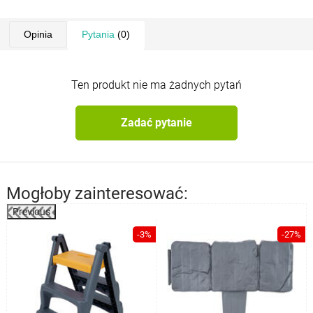
Opinia
Pytania
(0)
Ten produkt nie ma żadnych pytań
Zadać pytanie
Mogłoby zainteresować:
Previous
%
-3%
-27%