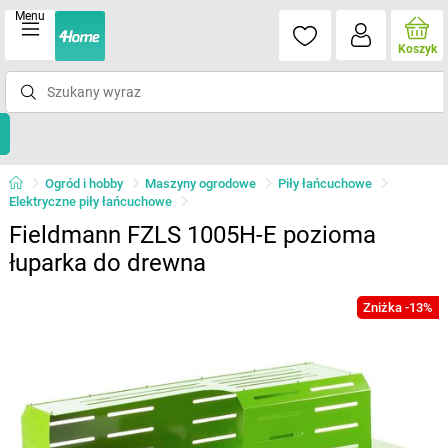
Menu
Koszyk
Ogród i hobby
Maszyny ogrodowe
Piły łańcuchowe
Elektryczne piły łańcuchowe
Fieldmann FZLS 1005H-E pozioma
łuparka do drewna
Zniżka -13%