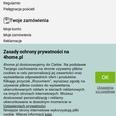
Regulamin
Pielęgnacja pościeli
Twoje zamówienia
Moje konto
Moje zamówienia
Reklamacje
Odstąpienie od umowy
Zasady ochrony prywatności na
Zasady przetwarzania recenzji
4home.pl
4home.pl dostosowujemy do Ciebie. Na podstawie
Sposoby transportu
Twojego zachowania na stronie używamy plików
cookies w celu personalizacji jej zawartości oraz
OK
wyświetlania odpowiednich ofert i produktów.
Klikając przycisk „Rozumiem”, wyrażasz zgodę na
Metody płatności
używanie plików cookies do wyświetlania
Ustawienia
ukierunkowanych reklam w sieciach reklamowych
szczegółowe
na innych stronach internetowych. Możesz
dostosować personalizację i reklamy
ukierunkowane w dowolnym momencie w
Niezawodny sklep
Ustawieniach prywatności
Niniejsze strony internetowe wykorzystują pliki
cookie. Więcej informacji
tutaj
.