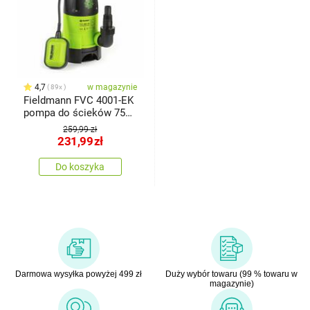
4,7
w magazynie
89x
Fieldmann FVC 4001-EK
pompa do ścieków 750
W
259,99 zł
231,99
zł
Do koszyka
Darmowa wysyłka powyżej 499 zł
Duży wybór towaru (99 % towaru w
magazynie)