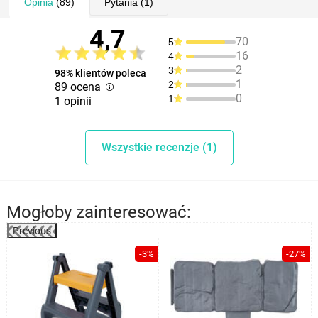
Opinia
(89)
Pytania
(1)
4,7
70
5
16
4
2
3
98% klientów poleca
1
2
89 ocena
0
1
1 opinii
Wszystkie recenzje (1)
Mogłoby zainteresować:
Previous
%
-3%
-27%