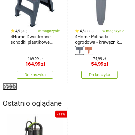
4,9
w magazynie
4,6
w magazynie
4x
77x
4Home Dwustronne
4Home Palisada
schodki plastikowe
ogrodowa - krawężnik
Dual, 3 stopnie
Stone, 2,5 m
169,99 zł
74,99 zł
164,99
zł
54,99
zł
Do koszyka
Do koszyka
Next
Ostatnio oglądane
-11%