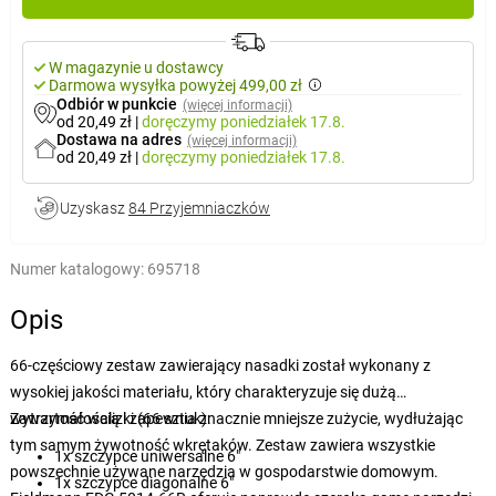
W magazynie u dostawcy
Darmowa wysyłka powyżej 499,00 zł
Odbiór w punkcie
(więcej informacji)
od 20,49 zł
|
doręczymy
poniedziałek 17.8.
Dostawa na adres
(więcej informacji)
od 20,49 zł
|
doręczymy
poniedziałek 17.8.
Uzyskasz
84 Przyjemniaczków
Numer katalogowy:
695718
Opis
66-częściowy zestaw zawierający nasadki został wykonany z
wysokiej jakości materiału, który charakteryzuje się dużą
wytrzymałością i zapewnia znacznie mniejsze zużycie, wydłużając
Zawartość walizki (66 sztuk):
tym samym żywotność wkrętaków. Zestaw zawiera wszystkie
1x szczypce uniwersalne 6"
powszechnie używane narzędzia w gospodarstwie domowym.
1x szczypce diagonalne 6"