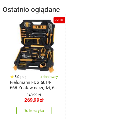
Ostatnio oglądane
-23%
5,0
u dostawcy
7x
Fieldmann FDG 5014-
66R Zestaw narzędzi, 66
szt.
349,99 zł
269,99
zł
Do koszyka