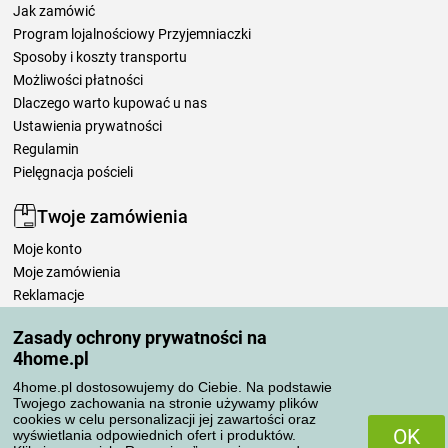
Jak zamówić
Program lojalnościowy Przyjemniaczki
Sposoby i koszty transportu
Możliwości płatności
Dlaczego warto kupować u nas
Ustawienia prywatności
Regulamin
Pielęgnacja pościeli
Twoje zamówienia
Moje konto
Moje zamówienia
Reklamacje
Odstąpienie od umowy
Zasady ochrony prywatności na
Zasady przetwarzania recenzji
4home.pl
4home.pl dostosowujemy do Ciebie. Na podstawie
Sposoby transportu
Twojego zachowania na stronie używamy plików
cookies w celu personalizacji jej zawartości oraz
OK
wyświetlania odpowiednich ofert i produktów.