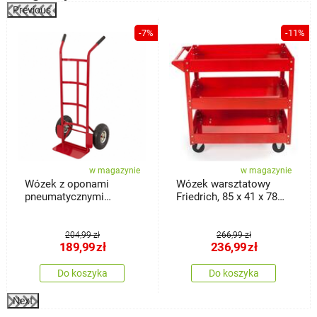
Previous
%
-7%
-11%
w magazynie
w magazynie
Wózek z oponami
Wózek warsztatowy
pneumatycznymi
Friedrich, 85 x 41 x 78
Classic, 18 x 36 x 113
cm
cm
204,99 zł
266,99 zł
189,99
zł
236,99
zł
Do koszyka
Do koszyka
Next