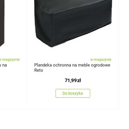
w magazynie
w magazynie
y na
Plandeka ochronna na meble ogrodowe
P
Reto
o
71,99
zł
Do koszyka