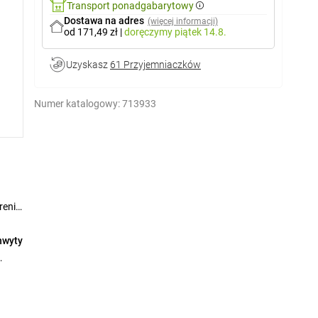
Transport ponadgabarytowy
Dostawa na adres
(więcej informacji)
od 171,49 zł
|
doręczymy
piątek 14.8.
Uzyskasz
61 Przyjemniaczków
Numer katalogowy:
713933
renie.
hwyty