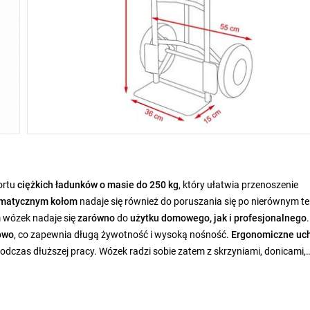
ortu
ciężkich ładunków o masie do 250 kg
, który ułatwia przenoszenie
matycznym kołom
nadaje się również do poruszania się po nierównym te
m wózek nadaje się
zarówno
do
użytku domowego, jak i profesjonalnego
.
owo
, co zapewnia długą żywotność i wysoką nośność.
Ergonomiczne uc
dczas dłuższej pracy. Wózek radzi sobie zatem z skrzyniami, donicami,