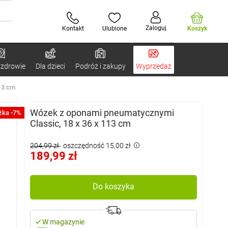
Zaloguj
Kontakt
Ulubione
Koszyk
 zdrowie
Dla dzieci
Podróż i zakupy
Wyprzedaż
13 cm
Wózek z oponami pneumatycznymi
żka -7%
Classic, 18 x 36 x 113 cm
204,99 zł
oszczędność 15,00 zł
189,99 zł
Do koszyka
W magazynie