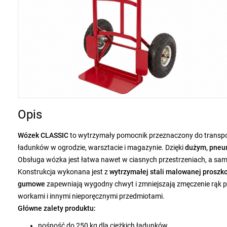
Opis
Wózek CLASSIC
to wytrzymały pomocnik przeznaczony do transp
ładunków w ogrodzie, warsztacie i magazynie. Dzięki
dużym, pneu
Obsługa wózka jest łatwa nawet w ciasnych przestrzeniach, a sa
Konstrukcja wykonana jest z
wytrzymałej stali malowanej proszk
gumowe
zapewniają wygodny chwyt i zmniejszają zmęczenie rąk po
workami i innymi nieporęcznymi przedmiotami.
Główne zalety produktu:
nośność do 250 kg dla ciężkich ładunków