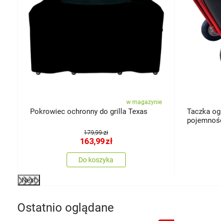
ie
w magazynie
Pokrowiec ochronny do grilla Texas
Taczka og
pojemnoś
179,99 zł
163,99
zł
Do koszyka
Next
Ostatnio oglądane