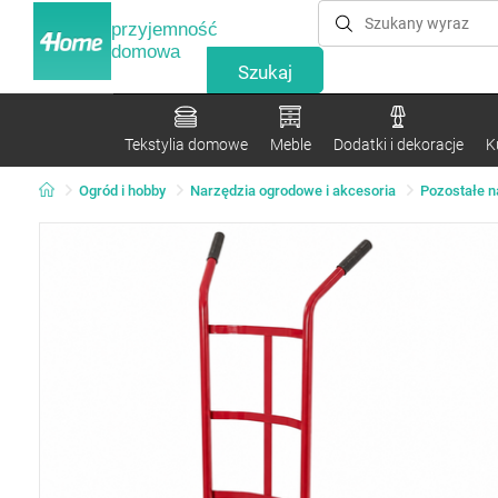
przyjemność
domowa
Tekstylia domowe
Meble
Dodatki i dekoracje
K
Ogród i hobby
Narzędzia ogrodowe i akcesoria
Pozostałe n