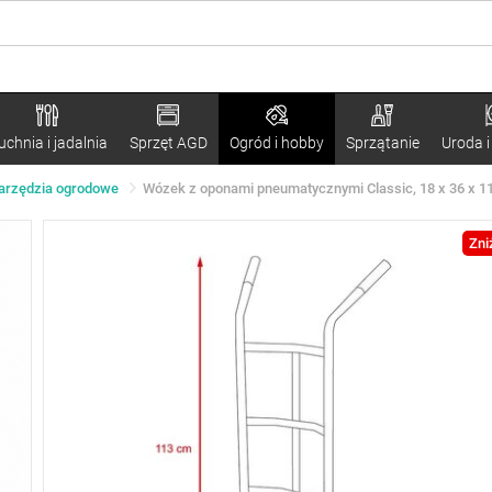
uchnia i jadalnia
Sprzęt AGD
Ogród i hobby
Sprzątanie
Uroda i
arzędzia ogrodowe
Wózek z oponami pneumatycznymi Classic, 18 x 36 x 1
Zni