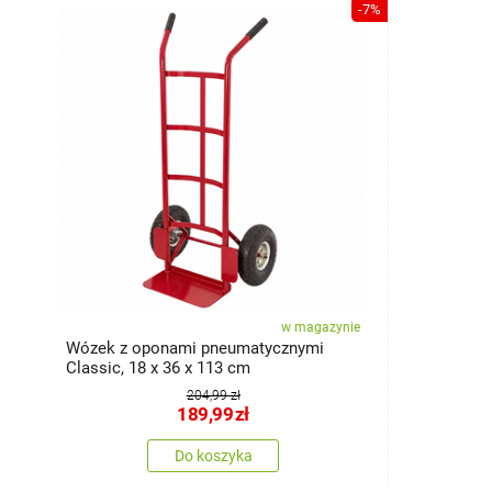
-7%
w magazynie
Wózek z oponami pneumatycznymi
Classic, 18 x 36 x 113 cm
204,99 zł
189,99
zł
Do koszyka