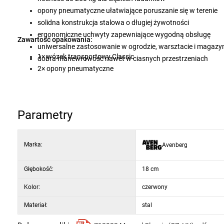
opony pneumatyczne ułatwiające poruszanie się w terenie
solidna konstrukcja stalowa o długiej żywotności
ergonomiczne uchwyty zapewniające wygodną obsługę
Zawartość opakowania:
uniwersalne zastosowanie w ogrodzie, warsztacie i magazy
1× wózek transportowy Classic
dobra manewrowość nawet w ciasnych przestrzeniach
2× opony pneumatyczne
Parametry
Marka:
Avenberg
Głębokość:
18 cm
Kolor:
czerwony
Materiał:
stal