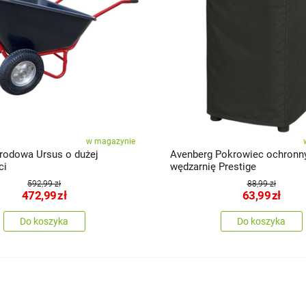
w magazynie
rodowa Ursus o dużej
Avenberg Pokrowiec ochronn
ci
wędzarnię Prestige
592,99 zł
88,99 zł
472,99
zł
63,99
zł
Do koszyka
Do koszyka