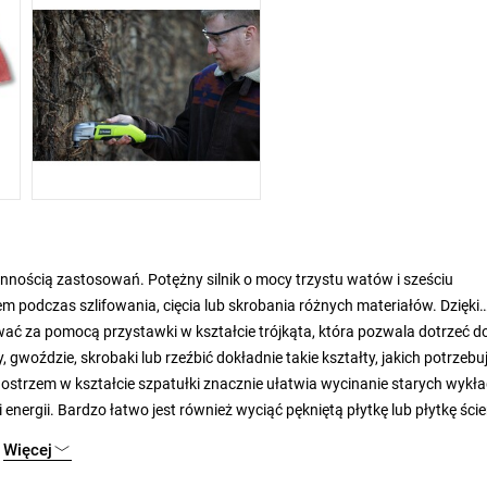
nnością zastosowań. Potężny silnik o mocy trzystu watów i sześciu
 podczas szlifowania, cięcia lub skrobania różnych materiałów. Dzięki
wać za pomocą przystawki w kształcie trójkąta, która pozwala dotrzeć d
, gwoździe, skrobaki lub rzeźbić dokładnie takie kształty, jakich potrzebu
ostrzem w kształcie szpatułki znacznie ułatwia wycinanie starych wykła
energii. Bardzo łatwo jest również wyciąć pękniętą płytkę lub płytkę ście
Więcej