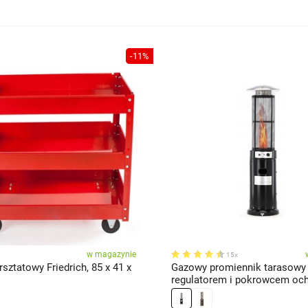
-11%
w magazynie
15x
ztatowy Friedrich, 85 x 41 x
Gazowy promiennik tarasowy
regulatorem i pokrowcem oc
1,8 m, czarny