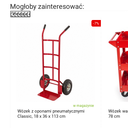
Mogłoby zainteresować:
Previous
-49%
-7%
ie
w magazynie
Wózek z oponami pneumatycznymi
Wózek wars
Classic, 18 x 36 x 113 cm
78 cm