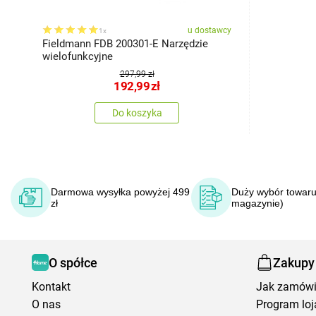
u dostawcy
1x
Fieldmann FDB 200301-E Narzędzie
wielofunkcyjne
297,99 zł
192,99
zł
Do koszyka
Darmowa wysyłka powyżej 499
Duży wybór towaru
zł
magazynie)
O spółce
Zakupy
Kontakt
Jak zamów
O nas
Program loj