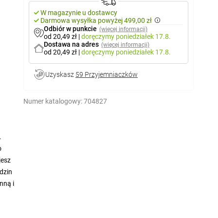
W magazynie u dostawcy
Darmowa wysyłka powyżej 499,00 zł
Odbiór w punkcie
(więcej informacji)
od 20,49 zł
|
doręczymy
poniedziałek 17.8.
Dostawa na adres
(więcej informacji)
od 20,49 zł
|
doręczymy
poniedziałek 17.8.
Uzyskasz
59 Przyjemniaczków
Numer katalogowy:
704827
o
jesz
dzin
nną i