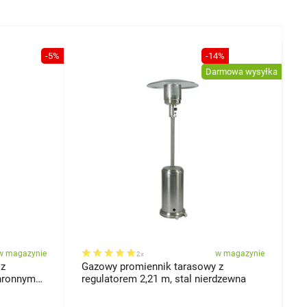
-5%
-14%
Darmowa wysyłka
w magazynie
w magazynie
2x
 z
Gazowy promiennik tarasowy z
F
hronnym
regulatorem 2,21 m, stal nierdzewna
b