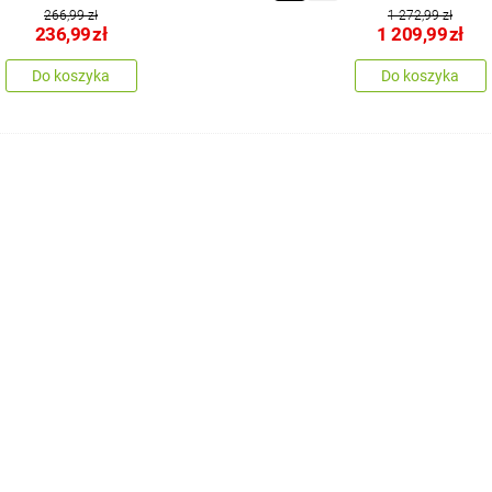
266,99 zł
1 272,99 zł
236,99
zł
1 209,99
zł
Do koszyka
Do koszyka