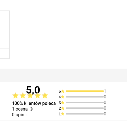
5,0
1
5
0
4
0
3
100% klientów poleca
0
2
1 ocena
0
1
0 opinii