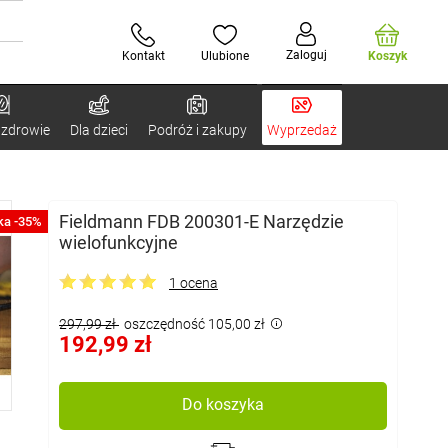
Zaloguj
Kontakt
Ulubione
Koszyk
 zdrowie
Dla dzieci
Podróż i zakupy
Wyprzedaż
Fieldmann FDB 200301-E Narzędzie
ka -35%
wielofunkcyjne
1 ocena
297,99 zł
oszczędność 105,00 zł
192,99 zł
Do koszyka