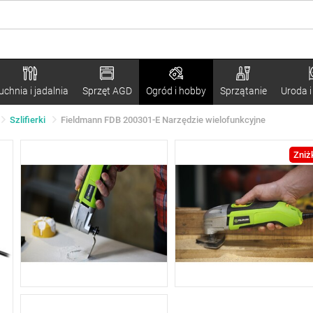
uchnia i jadalnia
Sprzęt AGD
Ogród i hobby
Sprzątanie
Uroda i
Szlifierki
Fieldmann FDB 200301-E Narzędzie wielofunkcyjne
Zniż