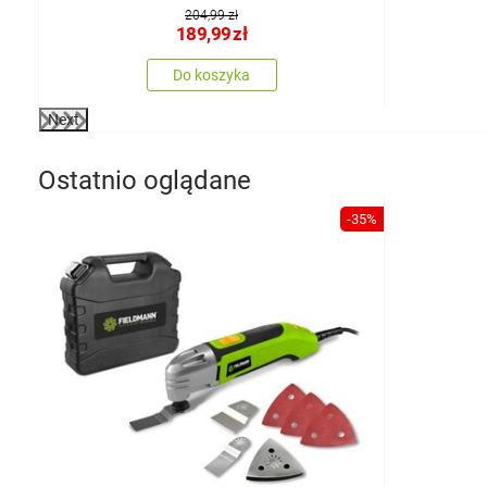
204,99 zł
189,99
zł
Do koszyka
Next
Ostatnio oglądane
-35%