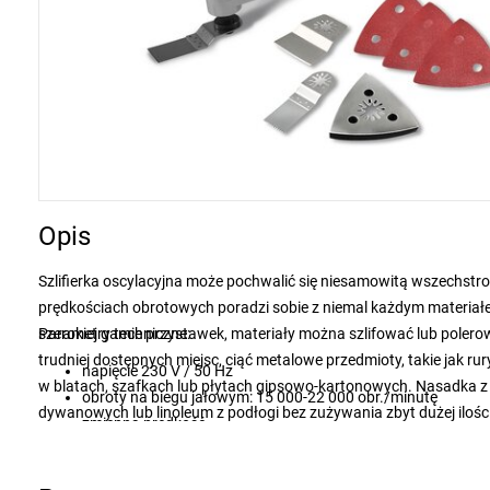
Opis
Szlifierka oscylacyjna może pochwalić się niesamowitą wszechstro
prędkościach obrotowych poradzi sobie z niemal każdym materiałem
szerokiej gamie przystawek, materiały można szlifować lub polero
Parametry techniczne:
trudniej dostępnych miejsc, ciąć metalowe przedmioty, takie jak rury
napięcie 230 V / 50 Hz
w blatach, szafkach lub płytach gipsowo-kartonowych. Nasadka z 
obroty na biegu jałowym: 15 000-22 000 obr./minutę
dywanowych lub linoleum z podłogi bez zużywania zbyt dużej ilości 
zmienna prędkość
naprawić ten uszkodzony obszar.
poziom mocy akustycznej 100,2 dB(A)