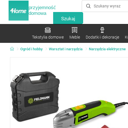
przyjemność
domowa
Tekstylia domowe
Meble
Dodatki i dekoracje
K
Ogród i hobby
Warsztat i narzędzia
Narzędzia elektryczne