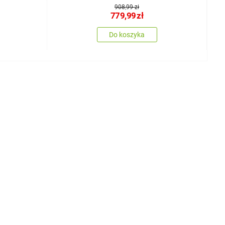
908,99 zł
779,99
zł
Do koszyka