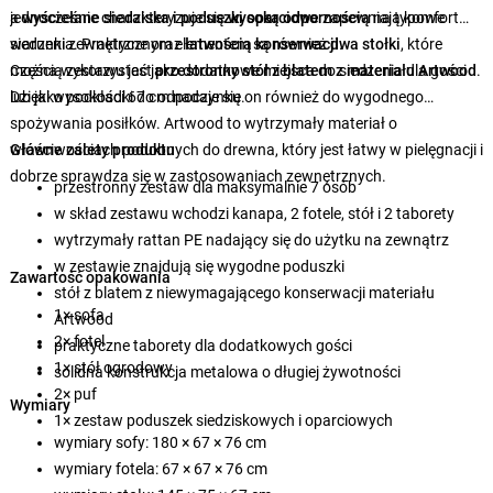
jednocześnie charakteryzuje się
a
wyściełane siedziska i poduszki oparciowe
wysoką odpornością
zapewniają komfort
na
typowe
warunki zewnętrzne oraz
siedzenia. Praktycznym elementem są również
łatwością konserwacji
dwa stołki
.
, które
można wykorzystać jako dodatkowe miejsca do siedzenia dla gości
Częścią zestawu jest
przestronny stół z blatem z materiału Artwood
.
lub jako podkładki do odpoczynku.
Dzięki wysokości 67 cm nadaje się on również do wygodnego
spożywania posiłków. Artwood to wytrzymały materiał o
właściwościach podobnych do drewna, który jest łatwy w pielęgnacji i
Główne zalety produktu
dobrze sprawdza się w zastosowaniach zewnętrznych.
przestronny zestaw dla maksymalnie 7 osób
w skład zestawu wchodzi kanapa, 2 fotele, stół i 2 taborety
wytrzymały rattan PE nadający się do użytku na zewnątrz
w zestawie znajdują się wygodne poduszki
Zawartość opakowania
stół z blatem z niewymagającego konserwacji materiału
1× sofa
Artwood
2× fotel
praktyczne taborety dla dodatkowych gości
1× stół ogrodowy
solidna konstrukcja metalowa o długiej żywotności
2× puf
Wymiary
1× zestaw poduszek siedziskowych i oparciowych
wymiary sofy: 180 × 67 × 76 cm
wymiary fotela: 67 × 67 × 76 cm