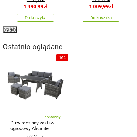
1 784,99 zł
1 070,99 zł
1 490,99
zł
1 009,99
zł
Do koszyka
Do koszyka
Next
Ostatnio oglądane
-16%
u dostawcy
Duży rodzinny zestaw
ogrodowy Alicante
2 335,99 zł