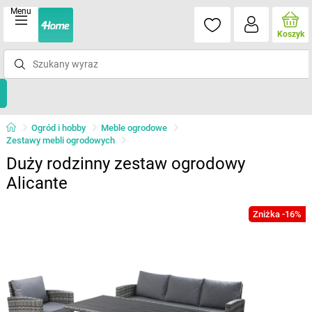
Menu
Koszyk
Ogród i hobby
Meble ogrodowe
Zestawy mebli ogrodowych
Duży rodzinny zestaw ogrodowy
Alicante
Zniżka -16%