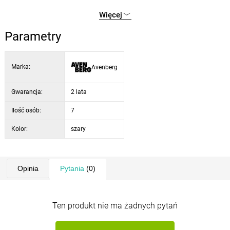
wymiary stołu: 145 × 75 × 67 cm
wymiary pufa: 40 × 40 × 45 cm
Więcej
Parametry
Marka:
Avenberg
Gwarancja:
2 lata
Ilość osób:
7
Kolor:
szary
Opinia
Pytania
(0)
Ten produkt nie ma żadnych pytań