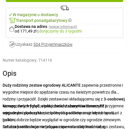
W magazynie u dostawcy
Transport ponadgabarytowy
Dostawa na adres
(więcej informacji)
od 171,49 zł
|
doręczymy
do 3 tygodni
Uzyskasz
504 Przyjemniaczków
Numer katalogowy:
714116
Opis
Duży rodzinny zestaw ogrodowy ALICANTE
zapewnia
przestronne i
wygodne miejsce do spędzania czasu na świeżym powietrzu dla
rodziny i przyjaciół. Dzięki zestawowi składającemu się z
3-osobowej
kanapy, dwóch foteli, stołu i dwóch taboretów
Nowoczesny wygląd w połączeniu
z szarym rattanem PE i
stworzysz przyjemne
miejsce do odpoczynku, wspólnych posiłków oraz letnich spotkań z
wygodnymi poduszkami
z łatwością wkomponuje się na taras,
gośćmi.
balkon, dobrze będzie wyglądał w ogrodzie czy ogrodzie zimowym.
Sztuczny rattan wiernie przypomina naturalny materiał, a
Solidna konstrukcja metalowa
zapewnia stabilność całego zestawu,