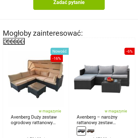
Zadać pytanie
Mogłoby zainteresować:
Previous
%
Nowość
-6%
-16%
w magazynie
w magazynie
Avenberg Duży zestaw
Avenberg – narożny
ogrodowy rattanowy
rattanowy zestaw
Galia, czarny/beżowy
wypoczynkowy Calypso,
czarny/jasnoszary