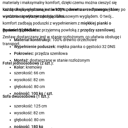
materiały i maksymalny komfort, dzięki czemu można cieszyć się
każdą chwilą spędzoną na świeżym powietrzu – od porannej kawy po
Konstrukcja wykonana jest
w 100%
z
drewna orzechowego
, które
wieczorne spotkanie z przyjaciółmi.
wyróżnia się wytrzymałością i luksusowym wyglądem. O twój
komfort zadbają poduszki z wypełnieniem z
miękkiej pianki o
gęstości 32 DNS
Parametry produktu:
oraz przyjemną powłoką z
przędzy szenilowej
.
Zestaw dostarczany jest w stanie rozłożonym, co ułatwia obsługę i
Materiał konstrukcji:
100% drewno orzechowe
transport.
Wypełnienie poduszek:
miękka pianka o gęstości 32 DNS
Pokrowiec:
przędza szenilowa
Montaż:
dostarczane w stanie rozłożonym
Fotel jednoosobowy (2 szt.):
Kolor:
kremowy
szerokość: 66 cm
wysokość: 82 cm
głębokość: 80 cm
nośność: 100 kg / szt.
Sofa dwuosobowa (1 szt.):
szerokość: 125 cm
wysokość: 82 cm
głębokość: 80 cm
nośność: 180 kg