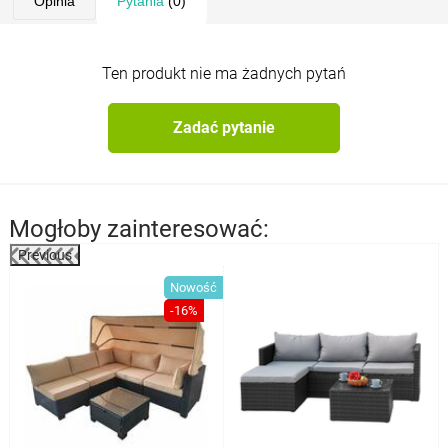
Opinia
Pytania
(0)
Ten produkt nie ma żadnych pytań
Zadać pytanie
Mogłoby zainteresować:
Previous
%
Nowość
-16%