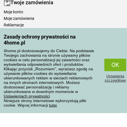
Twoje zamówienia
Moje konto
Moje zamówienia
Reklamacje
Odstąpienie od umowy
Zasady ochrony prywatności na
Zasady przetwarzania recenzji
4home.pl
4home.pl dostosowujemy do Ciebie. Na podstawie
Sposoby transportu
Twojego zachowania na stronie używamy plików
cookies w celu personalizacji jej zawartości oraz
OK
wyświetlania odpowiednich ofert i produktów.
Klikając przycisk „Rozumiem”, wyrażasz zgodę na
Metody płatności
używanie plików cookies do wyświetlania
Ustawienia
ukierunkowanych reklam w sieciach reklamowych
szczegółowe
na innych stronach internetowych. Możesz
dostosować personalizację i reklamy
ukierunkowane w dowolnym momencie w
Niezawodny sklep
Ustawieniach prywatności
Niniejsze strony internetowe wykorzystują pliki
cookie. Więcej informacji
tutaj
.
Ochrona danych osobowych