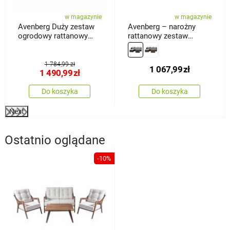
w magazynie
w magazynie
Avenberg Duży zestaw
Avenberg – narożny
ogrodowy rattanowy
rattanowy zestaw
Galia, czarny/beżowy
wypoczynkowy Calypso,
czarny/jasnoszary
1 784,99 zł
1 067,99
zł
1 490,99
zł
Do koszyka
Do koszyka
Next
Ostatnio oglądane
-10%