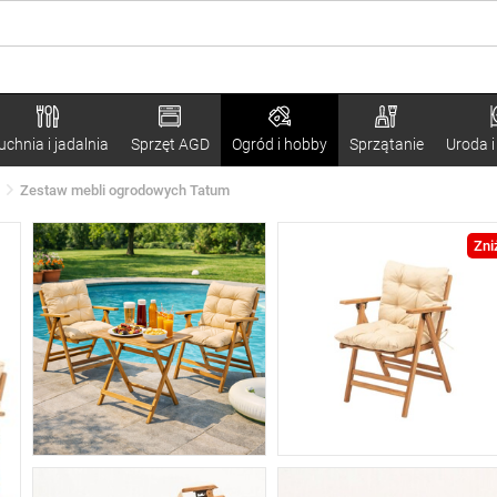
uchnia i jadalnia
Sprzęt AGD
Ogród i hobby
Sprzątanie
Uroda i
Zestaw mebli ogrodowych Tatum
Zni