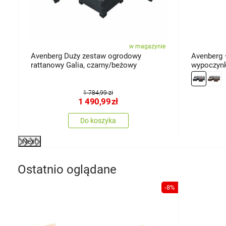
ie
w magazynie
Avenberg Duży zestaw ogrodowy
Avenberg 
rattanowy Galia, czarny/beżowy
wypoczynk
czarny/ja
1 784,99 zł
1 490,99
zł
Do koszyka
Next
Ostatnio oglądane
-8%