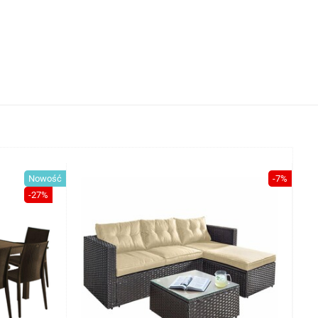
Nowość
-7%
-27%