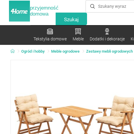
przyjemność
domowa
Tekstylia domowe
Meble
Dodatki i dekoracje
K
Ogród i hobby
Meble ogrodowe
Zestawy mebli ogrodowych