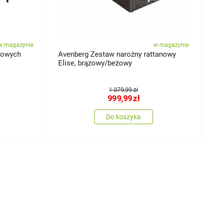
w magazynie
w magazynie
dowych
Avenberg Zestaw narożny rattanowy
A
Elise, brązowy/beżowy
N
1 079,99 zł
999,99
zł
Do koszyka