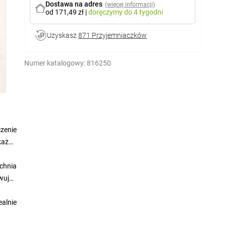
Dostawa na adres
(więcej informacji)
od 171,49 zł
|
doręczymy
do 4 tygodni
Uzyskasz
871 Przyjemniaczków
Numer katalogowy:
816250
zenie
każdą
zchnia
wując
alnie