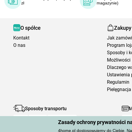
zł
magazynie)
O spółce
Zakupy
Kontakt
Jak zamów
O nas
Program loj
Sposoby i k
Możliwości 
Dlaczego w
Ustawienia 
Regulamin
Pielęgnacja 
Sposoby transportu
M
Zasady ochrony prywatności n
4home.pl dostosowujemy do Ciebie. Na 