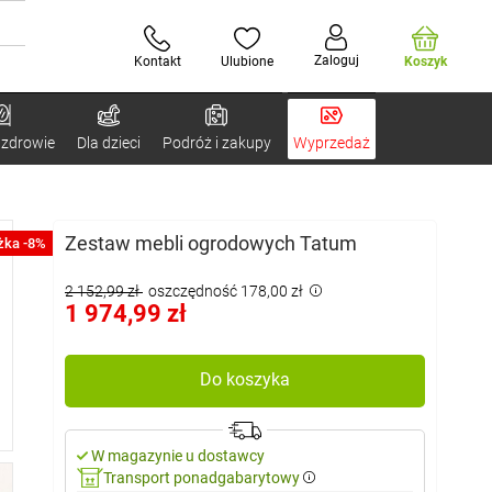
Zaloguj
Kontakt
Ulubione
Koszyk
 zdrowie
Dla dzieci
Podróż i zakupy
Wyprzedaż
Zestaw mebli ogrodowych Tatum
żka -8%
2 152,99 zł
oszczędność 178,00 zł
1 974,99 zł
Do koszyka
W magazynie u dostawcy
Transport ponadgabarytowy