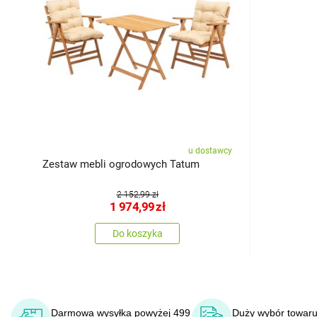
u dostawcy
Zestaw mebli ogrodowych Tatum
2 152,99 zł
1 974,99
zł
Do koszyka
Darmowa wysyłka powyżej 499
Duży wybór towaru