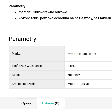
Parametry:
materiał:
100% drewno bukowe
wykończenie:
powłoka ochronna na bazie wody, bez lakieru
wymiary stołu:
60 × 74 × 80 cm
(szer. × wys. × gł.)
wymiary krzesła:
45 × 89 × 47 cm
(szer. × wys. × gł.)
liczba krzeseł:
2 szt
.
Parametry
nośność krzesła:
100 kg
nośność stołu:
70 kg
Marka:
Hanah Home
kolor:
naturalny / kremowy
Ilość sztuk w zestawie:
3 szt.
Kolor:
kremowy
Kraj pochodzenia:
Made in Türkiye
Opinia
Pytania
(0)