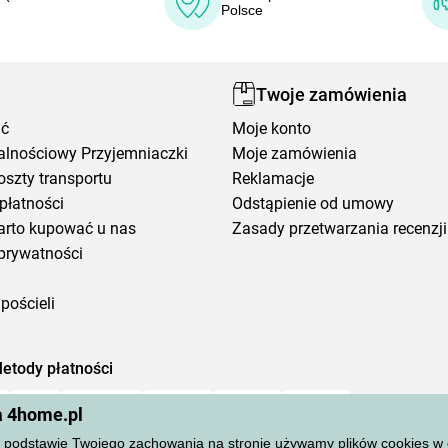
Polsce
Twoje zamówienia
ić
Moje konto
alnościowy Przyjemniaczki
Moje zamówienia
oszty transportu
Reklamacje
płatności
Odstąpienie od umowy
arto kupować u nas
Zasady przetwarzania recenzji
prywatności
pościeli
etody płatności
a 4home.pl
podstawie Twojego zachowania na stronie używamy plików cookies w cel