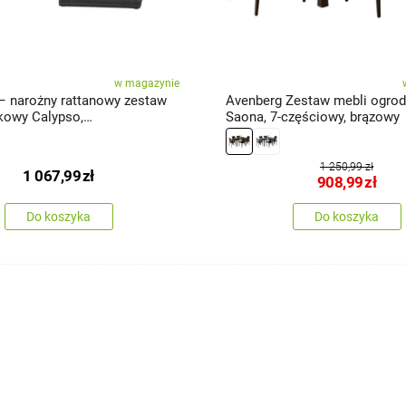
w magazynie
– narożny rattanowy zestaw
Avenberg Zestaw mebli ogro
owy Calypso,
Saona, 7-częściowy, brązowy
snoszary
1 250,99 zł
1 067,99
zł
908,99
zł
Do koszyka
Do koszyka