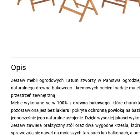
Opis
Zestaw mebli ogrodowych
Tatum
stworzy w Państwa ogrodzie, n
naturalnego drewna bukowego i kremowych odcieni nadaje mu ele
przestrzeń zewnętrzną.
Meble wykonane są
w 100%
z
drewna bukowego
, które charak
pozostawiona jest
bez lakieru
i pokryta
ochronną powłoką na baz
jednocześnie jego naturalne usłojenie. Dzięki wysokiej jakości wy
Zestaw zawiera praktyczny stół oraz dwa wygodne krzesła, któr
sprawdzają się nawet na mniejszych tarasach lub balkonach, a po