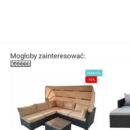
Mogłoby zainteresować:
Previous
-21%
Nowość
-16%