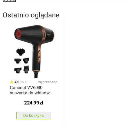
Ostatnio oglądane
4,5
wyprzedano
2x
Concept VV6030
suszarka do włosów
ELITE Ionic Infrared
224,99
zł
Boost
Do koszyka