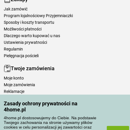
Jak zamówić
Program lojalnościowy Przyjemniaczki
Sposoby i koszty transportu
Możliwości płatności
Dlaczego warto kupować u nas
Ustawienia prywatności
Regulamin
Pielęgnacja pościeli
Twoje zamówienia
Moje konto
Moje zamówienia
Reklamacje
Odstąpienie od umowy
Zasady ochrony prywatności na
Zasady przetwarzania recenzji
4home.pl
4home.pl dostosowujemy do Ciebie. Na podstawie
Sposoby transportu
Twojego zachowania na stronie używamy plików
cookies w celu personalizacji jej zawartości oraz