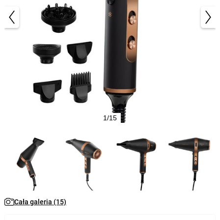
1/15
Cała galeria (15)