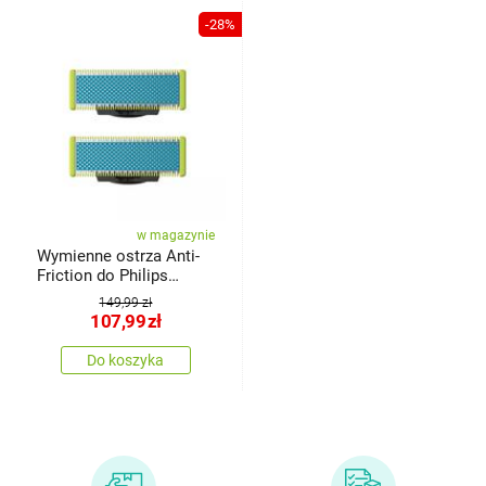
-28%
w magazynie
Wymienne ostrza Anti-
Friction do Philips
OneBlade QP225/50
149,99 zł
107,99
zł
Do koszyka