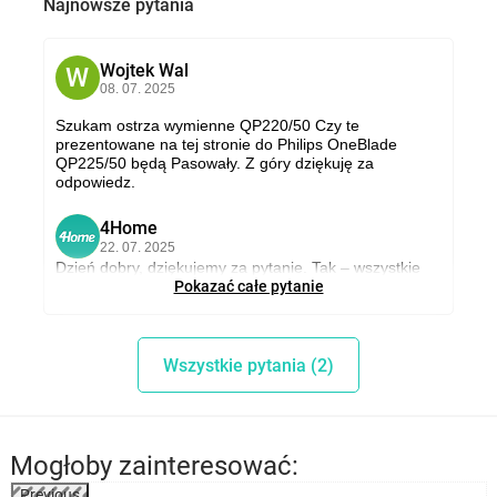
Najnowsze pytania
Wojtek Wal
W
08. 07. 2025
Szukam ostrza wymienne QP220/50 Czy te
prezentowane na tej stronie do Philips OneBlade
QP225/50 będą Pasowały. Z góry dziękuję za
odpowiedz.
4Home
4
22. 07. 2025
Dzień dobry, dziękujemy za pytanie. Tak – wszystkie
ostre głowice QP225/50 („anti‑friction”) są w pełni
Pokazać całe pytanie
kompatybilne z każdym modelem Philips OneBlade i
OneBlade Pro, w tym QP220/50. Serdecznie
pozdrawiamy, www.4home.pl.
Wszystkie pytania (2)
Mogłoby zainteresować:
Previous