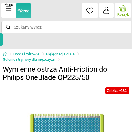
Menu
Koszyk
Uroda i zdrowie
Pięlęgnacja ciała
Golenie i trymery dla mężczyzn
Wymienne ostrza Anti-Friction do
Philips OneBlade QP225/50
Zniżka -28%