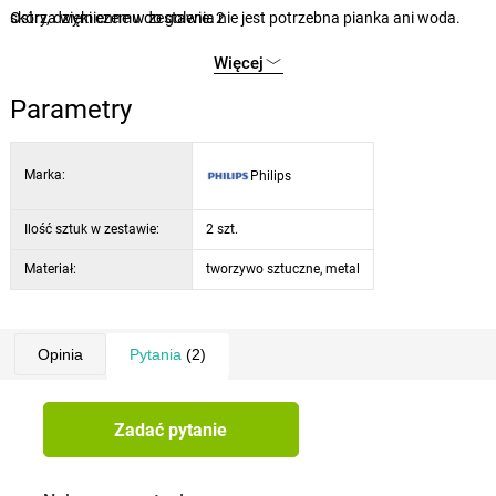
skóry, dzięki czemu do golenia nie jest potrzebna pianka ani woda.
Ostrza wymienne w zestawie: 2
Więcej
Parametry
Marka:
Philips
Ilość sztuk w zestawie:
2 szt.
Materiał:
tworzywo sztuczne, metal
Opinia
Pytania
(2)
Zadać pytanie