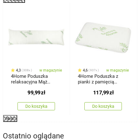
%
4,3
w magazynie
4,6
w magazynie
308x
937x
4Home Poduszka
4Home Poduszka z
relaksacyjna Mąż
pianki z pamięcią
zastępczy z pianki z
kształtu Bamboo,
99,99
zł
117,99
zł
pamięcią kształtu
nieprofilowana, 40 x 60
Bamboo, 45 x 120 cm
cm
Do koszyka
Do koszyka
Next
Ostatnio oglądane