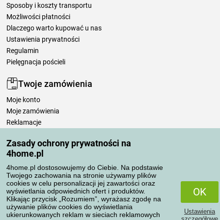
Sposoby i koszty transportu
Możliwości płatności
Dlaczego warto kupować u nas
Ustawienia prywatności
Regulamin
Pielęgnacja pościeli
Twoje zamówienia
Moje konto
Moje zamówienia
Reklamacje
Odstąpienie od umowy
Zasady ochrony prywatności na
Zasady przetwarzania recenzji
4home.pl
4home.pl dostosowujemy do Ciebie. Na podstawie
Sposoby transportu
Twojego zachowania na stronie używamy plików
cookies w celu personalizacji jej zawartości oraz
OK
wyświetlania odpowiednich ofert i produktów.
Klikając przycisk „Rozumiem”, wyrażasz zgodę na
Metody płatności
używanie plików cookies do wyświetlania
Ustawienia
ukierunkowanych reklam w sieciach reklamowych
szczegółowe