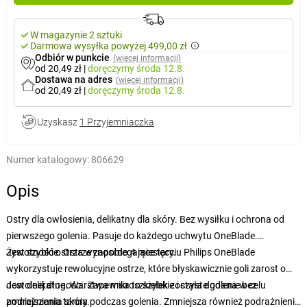
W magazynie 2 sztuki
Darmowa wysyłka powyżej 499,00 zł
Odbiór w punkcie
(więcej informacji)
od 20,49 zł
|
doręczymy
środa 12.8.
Dostawa na adres
(więcej informacji)
od 20,49 zł
|
doręczymy
środa 12.8.
Uzyskasz
1 Przyjemniaczka
Numer katalogowy:
806629
Opis
Ostry dla owłosienia, delikatny dla skóry. Bez wysiłku i ochrona od
pierwszego golenia. Pasuje do każdego uchwytu OneBlade.
Żywotność ostrza wynosi do 4 miesięcy.
Jest szybkie. Ostrze zapobiegające tarciu Philips OneBlade
wykorzystuje rewolucyjne ostrze, które błyskawicznie goli zarost o
dowolnej długości. Zapewnia to szybkie i czyste golenie bez
Jest delikatne. Warstwa mikroszkiełek została dodana w celu
podrażniania skóry.
zmniejszenia tarcia podczas golenia. Zmniejsza również podrażnienia