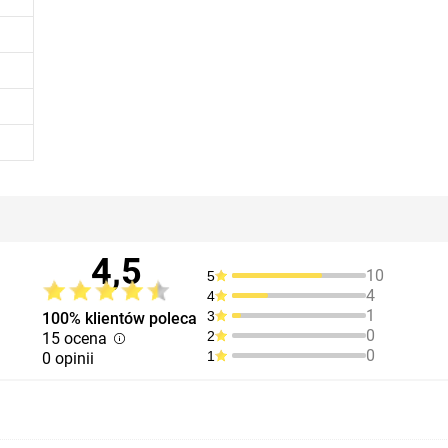
4,5
10
5
4
4
1
3
100% klientów poleca
0
2
15 ocena
0
1
0 opinii