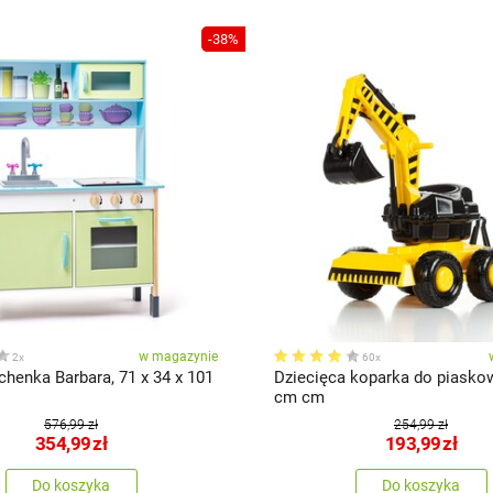
-38%
w magazynie
2x
60x
henka Barbara, 71 x 34 x 101
Dziecięca koparka do piaskow
cm cm
576,99 zł
254,99 zł
354,99
zł
193,99
zł
Do koszyka
Do koszyka