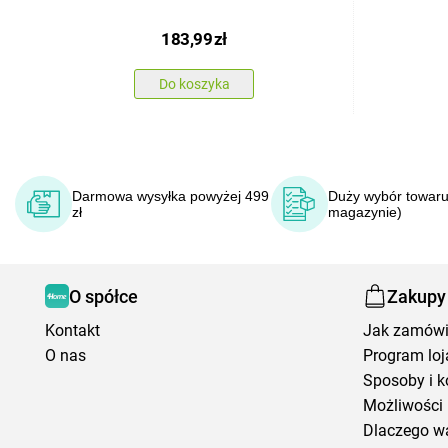
183,99
zł
Do koszyka
Darmowa wysyłka powyżej 499
Duży wybór towaru
zł
magazynie)
O spółce
Zakupy
Kontakt
Jak zamów
O nas
Program loj
Sposoby i k
Możliwości 
Dlaczego w