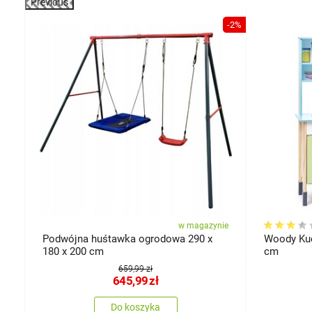
Previous
-9%
-2%
ie
w magazynie
Podwójna huśtawka ogrodowa 290 x
Woody Kuc
180 x 200 cm
cm
659,99 zł
645,99
zł
Do koszyka