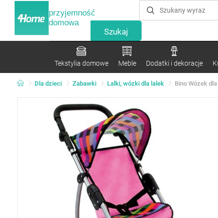
przyjemność
domowa
Tekstylia domowe
Meble
Dodatki i dekoracje
K
Dla dzieci
Zabawki
Lalki, wózki dla lalek
Bino Wózek dla 