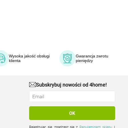
Wysoka jakość obsługi
Gwarancja zwrotu
klienta
pieniędzy
Subskrybuj nowości od 4home!
Rejestrując się, zgadzasz się z
Regulaminem sklepu
i