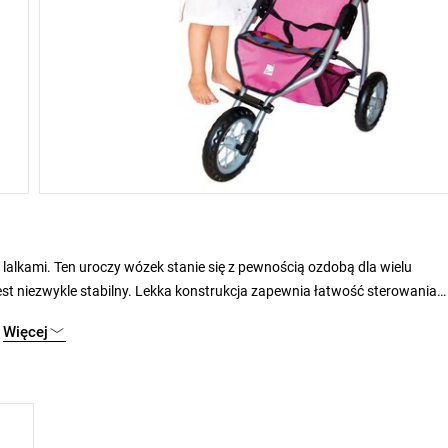
alkami. Ten uroczy wózek stanie się z pewnością ozdobą dla wielu
st niezwykle stabilny. Lekka konstrukcja zapewnia łatwość sterowania
e. Rączka dla zapewnienia najwyższego komfortu jest piankowa i regulo
Więcej
nież pasy, dzięki którym lalka będzie siedziała na swoim miejscu. Wóz
a może włożyć swoje największe skarby.