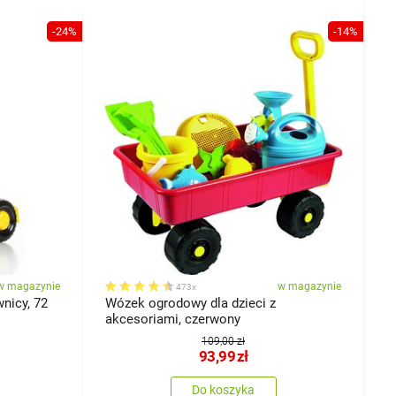
-24%
-14%
w magazynie
w magazynie
473x
nicy, 72
Wózek ogrodowy dla dzieci z
T
akcesoriami, czerwony
109,00 zł
93,99
zł
Do koszyka