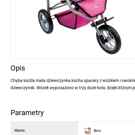
Opis
Chyba każda mała dziewczynka kocha spacery z wózkiem i swoimi l
dziewczynek. Wózek wyposażono w trzy duże koła, dzięki którym je
wózkiem, docenisz zapewne również jego łatwe i szybkie składani
w zakresie od 65 do 72 cm wysokości. Ważnym wyposażeniem są rów
wyposażono także w praktyczny koszyk, do którego Twoja królewn
Parametry
Marka:
Bino