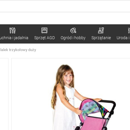
uchnia i jadalnia
Sprzęt AGD
Ogród i hobby
Sprzątanie
Uroda i
lalek trzykołowy duży