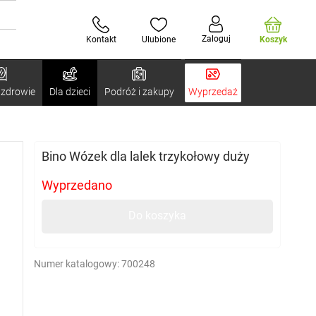
Zaloguj
Kontakt
Ulubione
Koszyk
 zdrowie
Dla dzieci
Podróż i zakupy
Wyprzedaż
Bino Wózek dla lalek trzykołowy duży
Wyprzedano
Do koszyka
Numer katalogowy:
700248