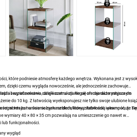
ności, które podniesie atmosferę każdego wnętrza. Wykonana jest z wysok
em, dzięki czemu wygląda nowocześnie, ale jednocześnie zachowuje
iepła i wyrafinowania, dzięki czemu stanie się on charakterystycznym
 i bezpieczeństwo całej konstrukcji. Regał oferuje dużo miejsca do
nie do 10 kg. Z łatwością wyeksponujesz nie tylko swoje ulubione książ
iwości montażu na ścianie zyskasz dodatkową stabilność i pewność, że T
że regał ten jest uniwersalnym meblem, który z łatwością wkomponuje się
e wymiary 40 × 80 × 35 cm pozwalają na umieszczenie go nawet w
 lub funkcjonalności.
wany wygląd