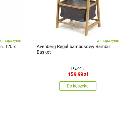
w magazynie
w magazynie
c, 120 x
Avenberg Regał bambusowy Bambu
A
Basket
D
164,99 zł
159,99
zł
Do koszyka