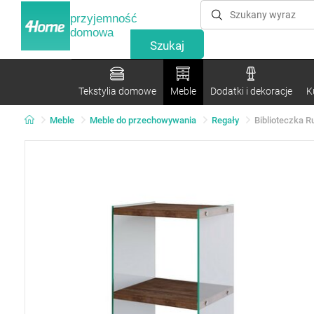
przyjemność
domowa
Tekstylia domowe
Meble
Dodatki i dekoracje
K
Meble
Meble do przechowywania
Regały
Biblioteczka R