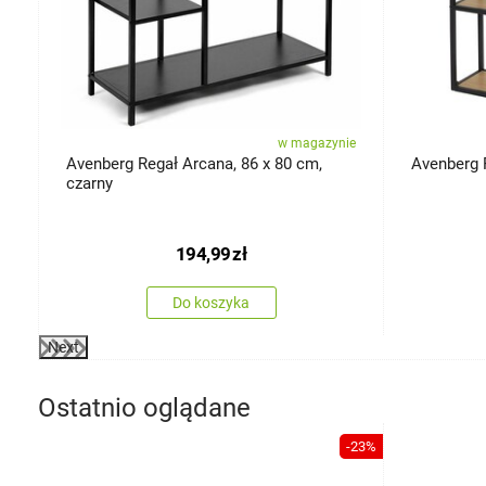
ie
w magazynie
Avenberg Regał Arcana, 86 x 80 cm,
Avenberg 
czarny
194,99
zł
Do koszyka
Next
Ostatnio oglądane
-23%