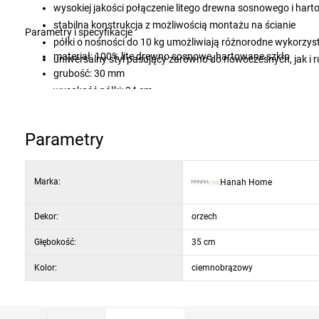
wysokiej jakości połączenie litego drewna sosnowego i har
stabilna konstrukcja z możliwością montażu na ścianie
Parametry i specyfikacje
półki o nośności do 10 kg umożliwiają różnorodne wykorzys
materiał: 100% lite drewno sosnowe, hartowane szkło
uniwersalny styl pasujący zarówno do nowoczesnych, jak i 
grubość: 30 mm
wysokość półki: 34 cm
nośność półki: 10 kg
kolor: orzech
Parametry
Marka:
Hanah Home
Dekor:
orzech
Głębokość:
35 cm
Kolor:
ciemnobrązowy