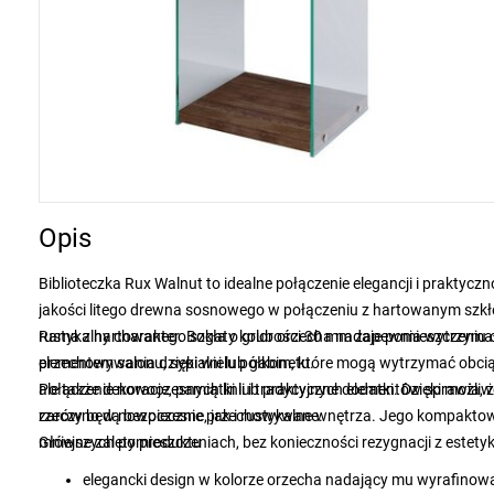
Opis
Biblioteczka Rux Walnut to idealne połączenie elegancji i praktycz
jakości litego drewna sosnowego w połączeniu z hartowanym szkł
rustykalny charakter. Bogaty kolor orzecha nadaje pomieszczeniu c
Rama z hartowanego szkła o grubości 30 mm zapewnia wytrzymałość
elementem salonu, sypialni lub gabinetu.
przechowywania dzięki wielu półkom, które mogą wytrzymać obciąże
ale także dekoracje, pamiątki lub praktyczne dodatki. Dzięki możl
Połączenie nowoczesnych linii i tradycyjnych elementów sprawia, 
rzeczy będą bezpiecznie przechowywane.
zarówno w nowoczesne, jak i rustykalne wnętrza. Jego kompaktow
mniejszych pomieszczeniach, bez konieczności rezygnacji z estetyki
Główne zalety produktu
elegancki design w kolorze orzecha nadający mu wyrafino