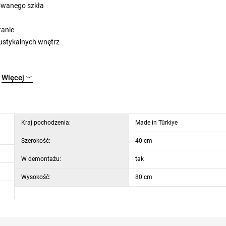
towanego szkła
tanie
rustykalnych wnętrz
Więcej
Kraj pochodzenia:
Made in Türkiye
Szerokość:
40 cm
W demontażu:
tak
Wysokość:
80 cm