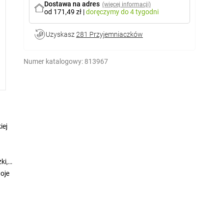
Dostawa na adres
(więcej informacji)
od 171,49 zł
|
doręczymy
do 4 tygodni
Uzyskasz
281 Przyjemniaczków
Numer katalogowy:
813967
iej
ki,
woje