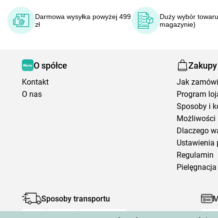
Darmowa wysyłka powyżej 499
Duży wybór towaru
zł
magazynie)
O spółce
Zakupy
Kontakt
Jak zamów
O nas
Program loj
Sposoby i k
Możliwości 
Dlaczego w
Ustawienia 
Regulamin
Pielęgnacja 
Sposoby transportu
M