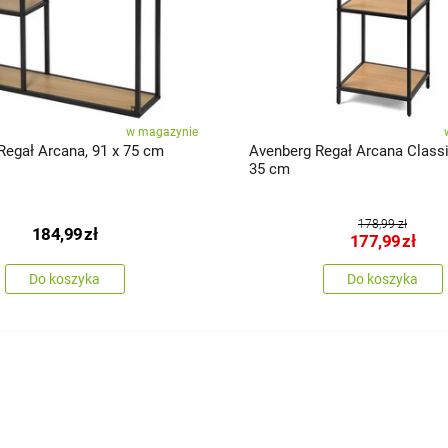
w magazynie
Regał Arcana, 91 x 75 cm
Avenberg Regał Arcana Classi
35 cm
178,99 zł
184,99
zł
177,99
zł
Do koszyka
Do koszyka