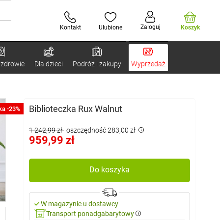
Zaloguj
Kontakt
Ulubione
Koszyk
 zdrowie
Dla dzieci
Podróż i zakupy
Wyprzedaż
Biblioteczka Rux Walnut
ka -23%
1 242,99 zł
oszczędność 283,00 zł
959,99 zł
Do koszyka
W magazynie u dostawcy
Transport ponadgabarytowy