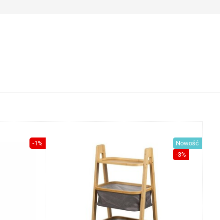
-1%
Nowość
-3%