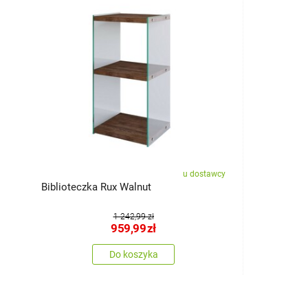
u dostawcy
Biblioteczka Rux Walnut
1 242,99 zł
959,99
zł
Do koszyka