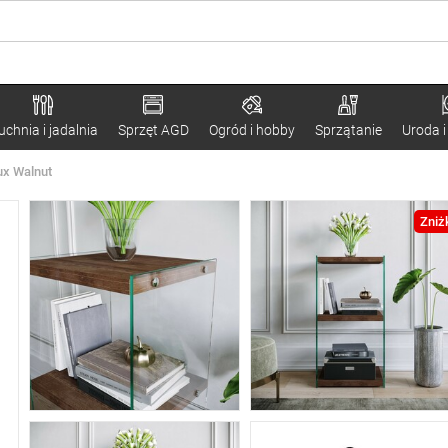
uchnia i jadalnia
Sprzęt AGD
Ogród i hobby
Sprzątanie
Uroda i
ux Walnut
Zniż