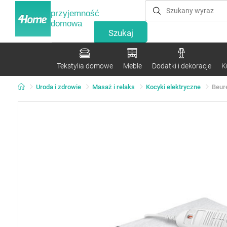
przyjemność
domowa
Tekstylia domowe
Meble
Dodatki i dekoracje
K
Uroda i zdrowie
Masaż i relaks
Kocyki elektryczne
Beur