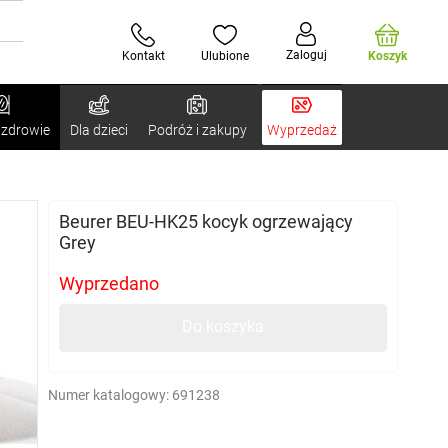
Zaloguj
Kontakt
Ulubione
Koszyk
 zdrowie
Dla dzieci
Podróż i zakupy
Wyprzedaż
Beurer BEU-HK25 kocyk ogrzewający
Grey
Wyprzedano
Do koszyka
Numer katalogowy:
691238