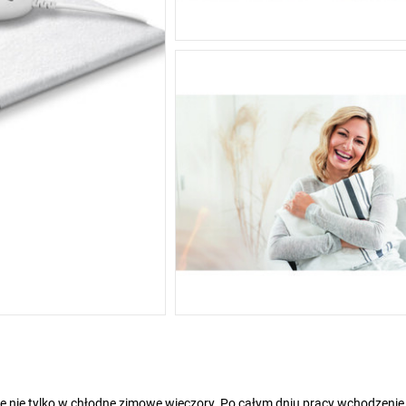
ię nie tylko w chłodne zimowe wieczory. Po całym dniu pracy wchodzenie