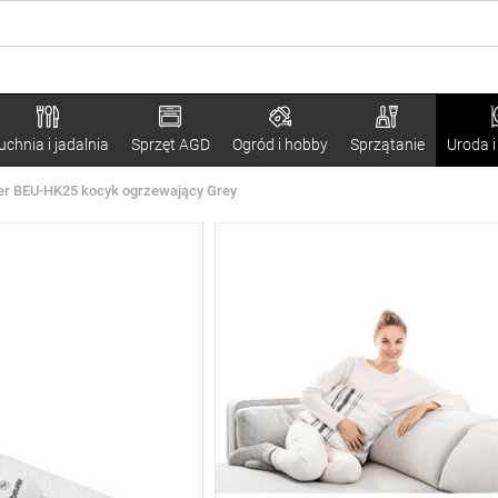
uchnia i jadalnia
Sprzęt AGD
Ogród i hobby
Sprzątanie
Uroda i
er BEU-HK25 kocyk ogrzewający Grey