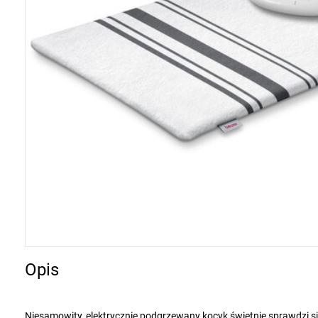
Opis
Niesamowity, elektrycznie podgrzewany kocyk świetnie sprawdzi s