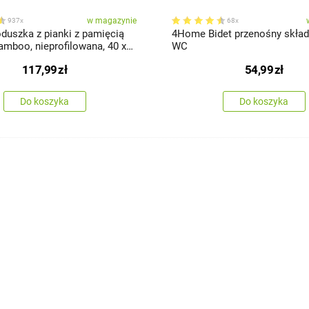
w magazynie
937x
68x
uszka z pianki z pamięcią
4Home Bidet przenośny skład
amboo, nieprofilowana, 40 x
WC
117,99
zł
54,99
zł
Do koszyka
Do koszyka