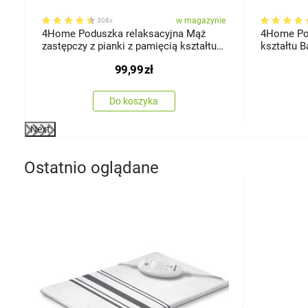
ie
w magazynie
308x
a
4Home Poduszka relaksacyjna Mąż
4Home Pod
zastępczy z pianki z pamięcią kształtu
kształtu B
Bamboo, 45 x 120 cm
60 cm
99,99
zł
Do koszyka
Next
Ostatnio oglądane