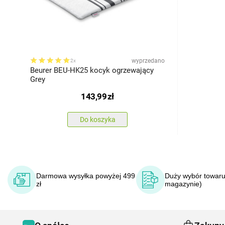
wyprzedano
2x
Beurer BEU-HK25 kocyk ogrzewający
Grey
143,99
zł
Do koszyka
Darmowa wysyłka powyżej 499
Duży wybór towaru
zł
magazynie)