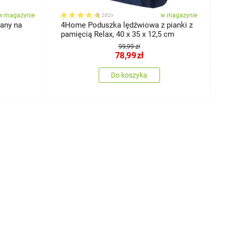
w magazynie
w magazynie
262x
any na
4Home Poduszka lędźwiowa z pianki z
4
pamięcią Relax, 40 x 35 x 12,5 cm
1
99,99 zł
78,99
zł
Do koszyka