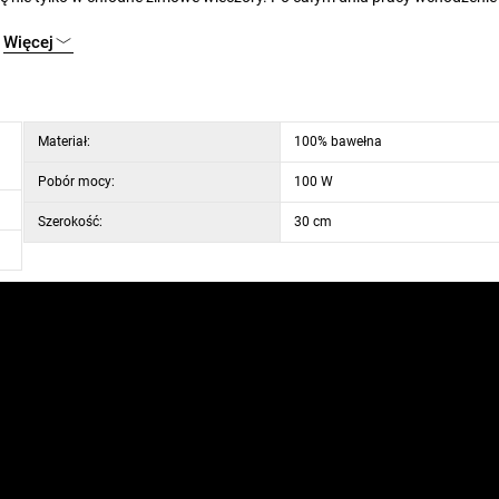
iękki materiał z mikrowłókna jest bardzo przyjemny w kontakcie ze skó
Więcej
peratury dostosowują się do każdego. Obsługa jest bardzo prosta dzię
peratury, które można łatwo regulować za pomocą podświetlanego panel
ne. O Twoje bezpieczeństwo zadba system ochrony BSS i funkcja
Materiał:
100% bawełna
Pobór mocy:
100 W
Szerokość:
30 cm