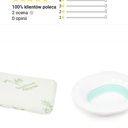
0
4
0
3
100% klientów poleca
0
2
2 ocena
0
1
0 opinii