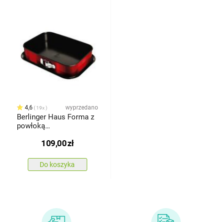
4,6
wyprzedano
19x
Berlinger Haus Forma z
powłoką
nieprzywierającą 3w1
109,00
zł
Burgundy Metallic Line,
39 x 27 x
Do koszyka