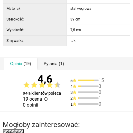
Materiał:
stal węglowa
Szerokość:
39 cm
Wysokość:
7,5 cm
Zmywarka:
tak
Opinia
(19)
Pytania
(1)
4,6
15
5
3
4
0
3
94% klientów poleca
1
2
19 ocena
0
1
0 opinii
Mogłoby zainteresować:
Previous