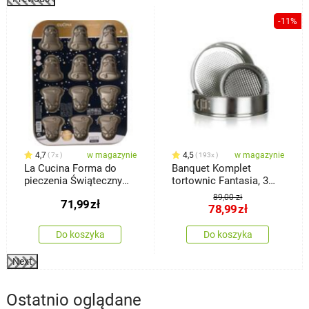
%
-11%
4,7
w magazynie
4,5
w magazynie
7x
193x
La Cucina Forma do
Banquet Komplet
pieczenia Świąteczny
tortownic Fantasia, 3
dzwonek, 34,5 x 2 x 26
szt.
89,00 zł
71,99
zł
cm
78,99
zł
Do koszyka
Do koszyka
Next
Ostatnio oglądane