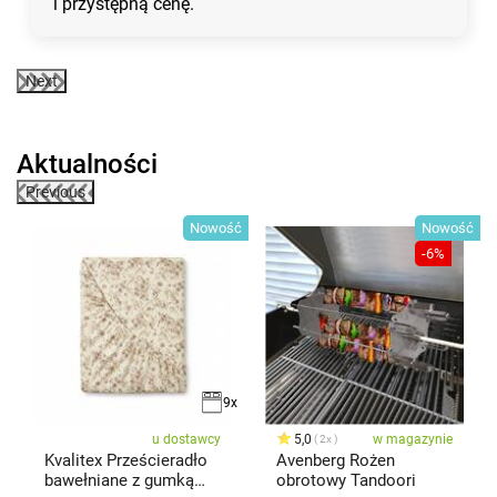
i przystępną cenę.
Next
Aktualności
Previous
ść
Nowość
Nowość
-6%
9x
u dostawcy
5,0
w magazynie
2x
Kvalitex Prześcieradło
Avenberg Rożen
bawełniane z gumką
obrotowy Tandoori