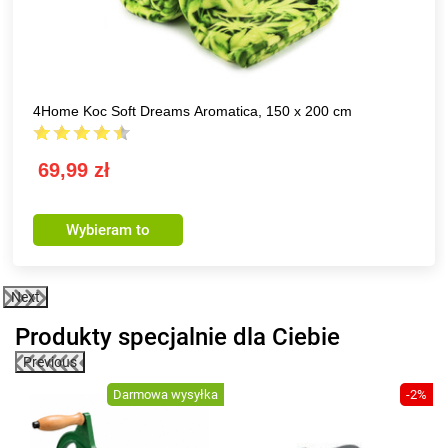
4Home Koc Soft Dreams Aromatica, 150 x 200 cm
69,99 zł
Wybieram to
Next
Produkty specjalnie dla Ciebie
Previous
0%
Darmowa wysyłka
-2%