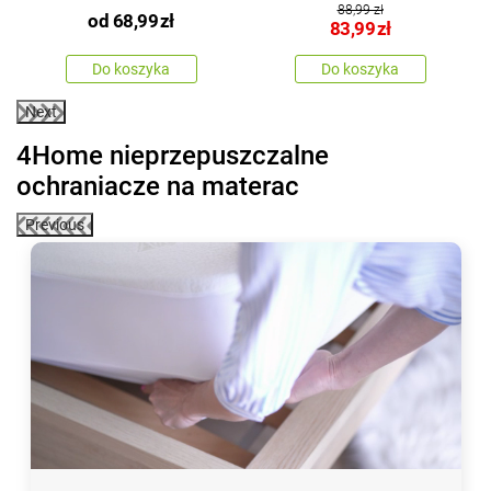
Kwiatki
88,99 zł
od
68,99
zł
83,99
zł
Do koszyka
Do koszyka
Next
4Home nieprzepuszczalne
ochraniacze na materac
Previous