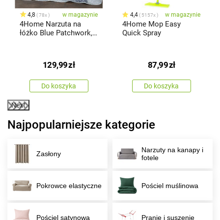
4,8
w magazynie
4,4
w magazynie
78x
5157x
4Home Narzuta na
4Home Mop Easy
łóżko Blue Patchwork,
Quick Spray
220 x 240 cm
129,99
zł
87,99
zł
Do koszyka
Do koszyka
Next
Najpopularniejsze kategorie
Narzuty na kanapy i
Zasłony
fotele
Pokrowce elastyczne
Pościel muślinowa
Pościel satynowa
Pranie i suszenie