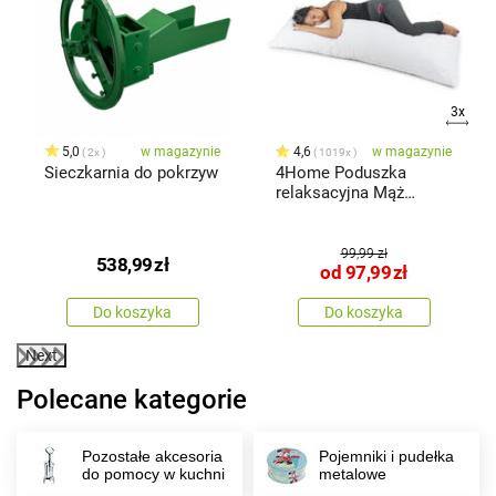
3x
x
5,0
w magazynie
4,6
w magazynie
2x
1019x
Sieczkarnia do pokrzyw
4Home Poduszka
relaksacyjna Mąż
zastępczy
99,99 zł
538,99
zł
od
97,99
zł
Do koszyka
Do koszyka
Next
Polecane kategorie
Pozostałe akcesoria
Pojemniki i pudełka
do pomocy w kuchni
metalowe