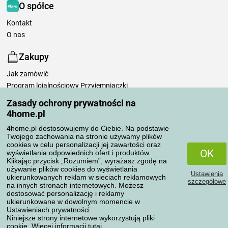
O spółce
Kontakt
O nas
Zakupy
Jak zamówić
Program lojalnościowy Przyjemniaczki
Sposoby i koszty transportu
Zasady ochrony prywatności na
Możliwości płatności
4home.pl
Dlaczego warto kupować u nas
4home.pl dostosowujemy do Ciebie. Na podstawie
Ustawienia prywatności
Twojego zachowania na stronie używamy plików
Regulamin
cookies w celu personalizacji jej zawartości oraz
OK
wyświetlania odpowiednich ofert i produktów.
Pielęgnacja pościeli
Klikając przycisk „Rozumiem”, wyrażasz zgodę na
używanie plików cookies do wyświetlania
Ustawienia
Twoje zamówienia
ukierunkowanych reklam w sieciach reklamowych
szczegółowe
na innych stronach internetowych. Możesz
dostosować personalizację i reklamy
Moje konto
ukierunkowane w dowolnym momencie w
Moje zamówienia
Ustawieniach prywatności
Niniejsze strony internetowe wykorzystują pliki
Reklamacje
cookie. Więcej informacji
tutaj
.