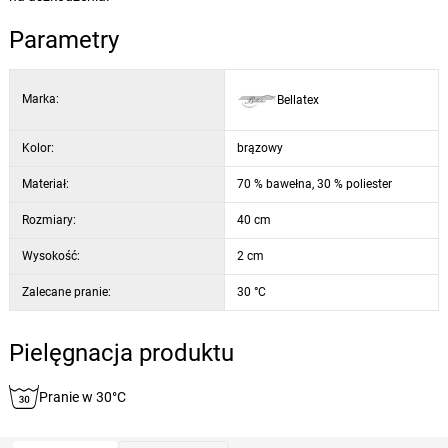
Parametry
Marka:
Bellatex
Kolor:
brązowy
Materiał:
70 % bawełna, 30 % poliester
Rozmiary:
40 cm
Wysokość:
2 cm
Zalecane pranie:
30 °C
Pielęgnacja produktu
Pranie w 30°C