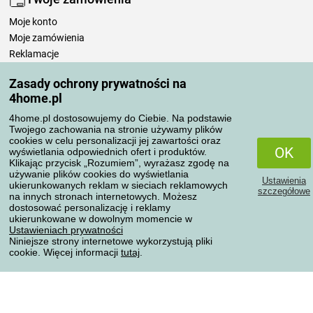
Moje konto
Moje zamówienia
Reklamacje
Odstąpienie od umowy
Zasady ochrony prywatności na
Zasady przetwarzania recenzji
4home.pl
4home.pl dostosowujemy do Ciebie. Na podstawie
Sposoby transportu
Twojego zachowania na stronie używamy plików
cookies w celu personalizacji jej zawartości oraz
OK
wyświetlania odpowiednich ofert i produktów.
Klikając przycisk „Rozumiem”, wyrażasz zgodę na
Metody płatności
używanie plików cookies do wyświetlania
Ustawienia
ukierunkowanych reklam w sieciach reklamowych
szczegółowe
na innych stronach internetowych. Możesz
dostosować personalizację i reklamy
ukierunkowane w dowolnym momencie w
Niezawodny sklep
Ustawieniach prywatności
Niniejsze strony internetowe wykorzystują pliki
cookie. Więcej informacji
tutaj
.
Ochrona danych osobowych