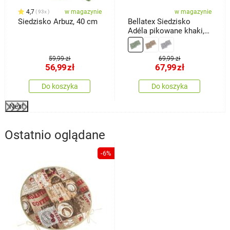
4,7
w magazynie
w magazynie
93x
Siedzisko Arbuz, 40 cm
Bellatex Siedzisko
Adéla pikowane khaki,
40 x 40 cm, zestaw 2
szt.
59,99 zł
69,99 zł
56,99
zł
67,99
zł
Do koszyka
Do koszyka
Next
Ostatnio oglądane
-6%