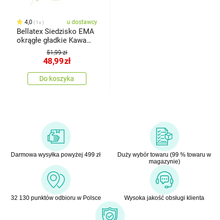
4,0
u dostawcy
1x
Bellatex Siedzisko EMA
okrągłe gładkie Kawa
brązowy, czerwony, śr.
51,99 zł
40 cm
48,99
zł
Do koszyka
Darmowa wysyłka powyżej 499 zł
Duży wybór towaru (99 % towaru w
magazynie)
32 130 punktów odbioru w Polsce
Wysoka jakość obsługi klienta