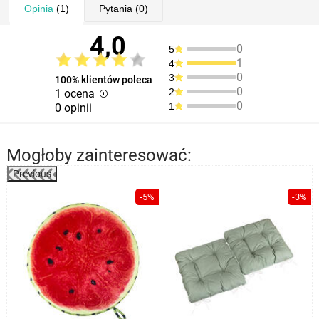
Opinia
(1)
Pytania
(0)
4,0
0
5
1
4
0
3
100% klientów poleca
0
2
1 ocena
0
1
0 opinii
Mogłoby zainteresować:
Previous
%
-5%
-3%