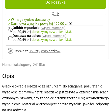
Do koszyka
W magazynie u dostawcy
Darmowa wysyłka powyżej 499,00 zł
Odbiór w punkcie
(więcej informacji)
od 20,49 zł
|
doręczymy
czwartek 13.8.
Dostawa na adres
(więcej informacji)
od 20,49 zł
|
doręczymy
czwartek 13.8.
Uzyskasz
36 Przyjemniaczków
Numer katalogowy:
241536
Opis
Gładkie okrągłe siedzisko ze sznurkami do ściągania, poliuretan o
wysokości 2 cm wewnątrz, siedzisko jest zszyte w czterech miejscach
ozdobnymi szwami, aby zapobiec przemieszczaniu się wewnętrznego
wypełnienia. Materiał wierzchni jest bardzo wysokiej jakości i odporny
na uszkodzenia.