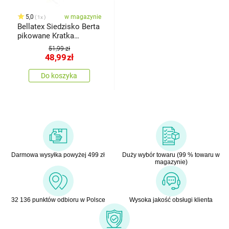
5,0
w magazynie
1x
Bellatex Siedzisko Berta
pikowane Kratka
brązowy, 40 x 40 cm
51,99 zł
48,99
zł
Do koszyka
Darmowa wysyłka powyżej 499 zł
Duży wybór towaru (99 % towaru w
magazynie)
32 136 punktów odbioru w Polsce
Wysoka jakość obsługi klienta