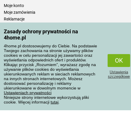
Moje konto
Moje zamówienia
Reklamacje
Odstąpienie od umowy
Zasady ochrony prywatności na
Zasady przetwarzania recenzji
4home.pl
4home.pl dostosowujemy do Ciebie. Na podstawie
Sposoby transportu
Twojego zachowania na stronie używamy plików
cookies w celu personalizacji jej zawartości oraz
OK
wyświetlania odpowiednich ofert i produktów.
Klikając przycisk „Rozumiem”, wyrażasz zgodę na
Metody płatności
używanie plików cookies do wyświetlania
Ustawienia
ukierunkowanych reklam w sieciach reklamowych
szczegółowe
na innych stronach internetowych. Możesz
dostosować personalizację i reklamy
ukierunkowane w dowolnym momencie w
Niezawodny sklep
Ustawieniach prywatności
Niniejsze strony internetowe wykorzystują pliki
cookie. Więcej informacji
tutaj
.
Ochrona danych osobowych