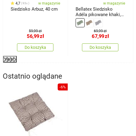
4,7
w magazynie
w magazynie
93x
Siedzisko Arbuz, 40 cm
Bellatex Siedzisko
Adéla pikowane khaki,
40 x 40 cm, zestaw 2
szt.
59,99 zł
69,99 zł
56,99
zł
67,99
zł
Do koszyka
Do koszyka
Next
Ostatnio oglądane
-6%