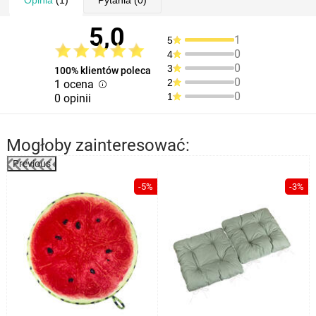
Opinia
(1)
Pytania
(0)
5,0
1
5
0
4
0
3
100% klientów poleca
0
2
1 ocena
0
1
0 opinii
Mogłoby zainteresować:
Previous
%
-5%
-3%