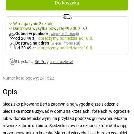
Do koszyka
W magazynie 2 sztuki
Darmowa wysyłka powyżej 499,00 zł
Odbiór w punkcie
(więcej informacji)
od 20,49 zł
|
doręczymy
poniedziałek 10.8.
Dostawa na adres
(więcej informacji)
od 20,49 zł
|
doręczymy
poniedziałek 10.8.
Uzyskasz
36 Przyjemniaczków
Numer katalogowy:
241522
Opis
Siedzisko pikowane Berta zapewnia najwygodniejsze siedzenie.
Siedziska można używać w domu na krzesłach i fotelach, w ogrodzie
lub w domku letniskowym, na przykład podczas grillowania. Można
również zabrać do biura. Siedzisko zawiera sznurki, które ułatwiają
przymocowanie do krzesła. Materiał wierzchni jest bardzo wysokiej