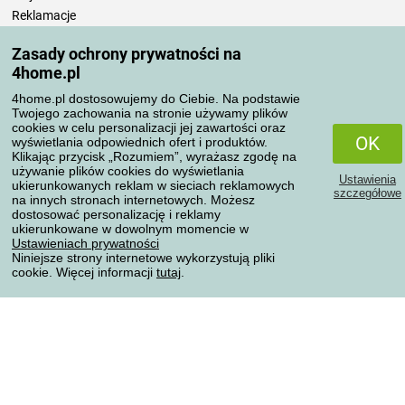
Reklamacje
Odstąpienie od umowy
Zasady ochrony prywatności na
Zasady przetwarzania recenzji
4home.pl
4home.pl dostosowujemy do Ciebie. Na podstawie
Sposoby transportu
Twojego zachowania na stronie używamy plików
cookies w celu personalizacji jej zawartości oraz
OK
wyświetlania odpowiednich ofert i produktów.
Klikając przycisk „Rozumiem”, wyrażasz zgodę na
Metody płatności
używanie plików cookies do wyświetlania
Ustawienia
ukierunkowanych reklam w sieciach reklamowych
szczegółowe
na innych stronach internetowych. Możesz
dostosować personalizację i reklamy
ukierunkowane w dowolnym momencie w
Niezawodny sklep
Ustawieniach prywatności
Niniejsze strony internetowe wykorzystują pliki
cookie. Więcej informacji
tutaj
.
Ochrona danych osobowych
Wszelkie prawa zastrzeżone © 2004-2026 4home, a.s.