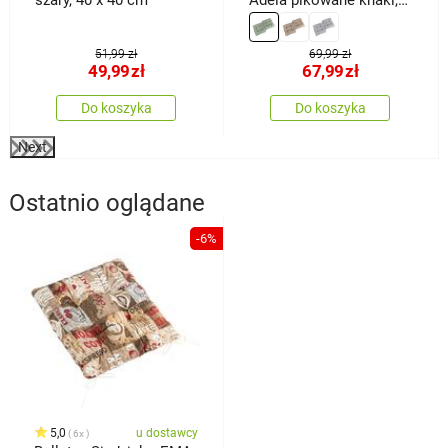
40 x 40 cm, zestaw 2
szt.
51,99 zł
69,99 zł
49,99
zł
67,99
zł
Do koszyka
Do koszyka
Next
Ostatnio oglądane
-6%
5,0
u dostawcy
6x