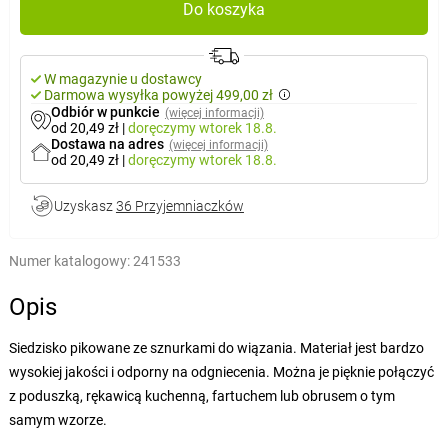
Do koszyka
W magazynie u dostawcy
Darmowa wysyłka powyżej 499,00 zł
Odbiór w punkcie
(więcej informacji)
od 20,49 zł
|
doręczymy
wtorek 18.8.
Dostawa na adres
(więcej informacji)
od 20,49 zł
|
doręczymy
wtorek 18.8.
Uzyskasz
36 Przyjemniaczków
Numer katalogowy:
241533
Opis
Siedzisko pikowane ze sznurkami do wiązania. Materiał jest bardzo
wysokiej jakości i odporny na odgniecenia. Można je pięknie połączyć
z poduszką, rękawicą kuchenną, fartuchem lub obrusem o tym
samym wzorze.