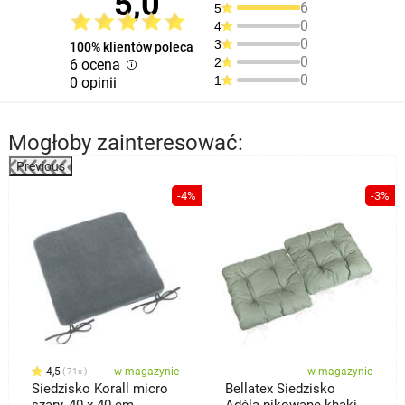
5,0
6
5
0
4
0
3
100% klientów poleca
0
2
6 ocena
0
1
0 opinii
Mogłoby zainteresować:
Previous
%
-4%
-3%
4,5
w magazynie
w magazynie
71x
Siedzisko Korall micro
Bellatex Siedzisko
szary, 40 x 40 cm
Adéla pikowane khaki,