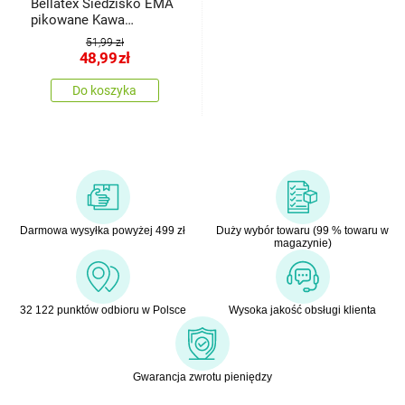
Bellatex Siedzisko EMA
pikowane Kawa
brązowy, czerwony, 40 x
51,99 zł
40 cm
48,99
zł
Do koszyka
Darmowa wysyłka powyżej 499 zł
Duży wybór towaru (99 % towaru w
magazynie)
32 122 punktów odbioru w Polsce
Wysoka jakość obsługi klienta
Gwarancja zwrotu pieniędzy