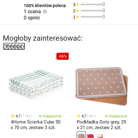
0
3
100% klientów poleca
0
2
1 ocena
0
1
0 opinii
Mogłoby zainteresować:
Previous
%
-66%
4,7
w magazynie
4,7
w magazynie
112x
28x
4Home Ścierka Cube 50
Podkładka Dots grey, 29
x 70 cm, zestaw 3 szt.
x 21 cm, zestaw 2 szt.