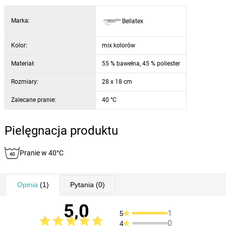
Marka:
Bellatex
Kolor:
mix kolorów
Materiał:
55 % bawełna, 45 % poliester
Rozmiary:
28 x 18 cm
Zalecane pranie:
40 °C
Pielęgnacja produktu
Pranie w 40°C
Opinia
(1)
Pytania
(0)
5,0
1
5
0
4