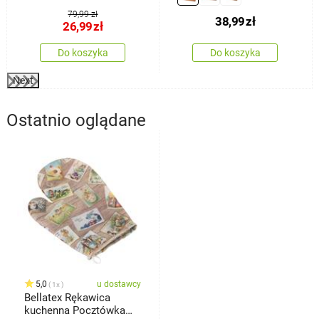
79,99 zł
38,99
zł
26,99
zł
Do koszyka
Do koszyka
Next
Ostatnio oglądane
5,0
u dostawcy
1x
Bellatex Rękawica
kuchenna Pocztówka