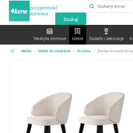
przyjemność
domowa
Tekstylia domowe
Meble
Dodatki i dekoracje
K
Meble
Meble do siedzenia
Krzesła
Zestaw krzeseł do jad