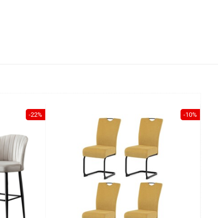
-22%
-10%