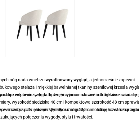
arnych nóg nada wnętrzu
wyrafinowany wygląd,
a
jednocześnie zapewni
bukowego stelaża i miękkiej bawełnianej tkaniny szenilowej krzesła wygl
tura tapicerki tworzy dodatkowo przyjemne wrażenie dotykowe i wizualne
ymalne wsparcie i
wygodę, dzięki czemu na krzesłach będziesz czuć się
iary, wysokość siedziska 48 cm i kompaktowa szerokość 48 cm sprawia
atkowe siedzisko w salonie. Wysokość nóg 42,5 cm nadaje krzesłom
ą o szczegóły. Dzięki wytrzymałym materiałom i solidnej konstrukcji zes
elega
oszukujących połączenia wygody, stylu i trwałości.