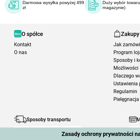
Darmowa wysyłka powyżej 499
Duży wybór towaru
zł
magazynie)
O spółce
Zakupy
Kontakt
Jak zamów
O nas
Program loj
Sposoby i k
Możliwości 
Dlaczego w
Ustawienia 
Regulamin
Pielęgnacja 
Sposoby transportu
M
Zasady ochrony prywatności n