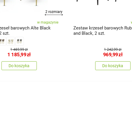
2 rozmiary
w magazynie
zeseł barowych Alte Black
Zestaw krzeseł barowych Rub
2 szt.
and Black, 2 szt.
1 469,99 zł
1 242,99 zł
1 185,99
zł
969,99
zł
Do koszyka
Do koszyka