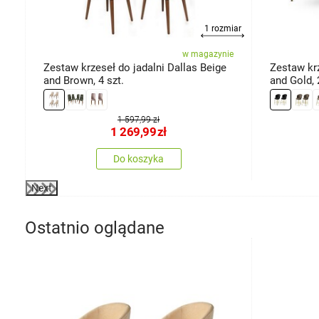
1 rozmiar
ie
w magazynie
Zestaw krzeseł do jadalni Dallas Beige
Zestaw kr
and Brown, 4 szt.
and Gold, 
1 597,99 zł
1 269,99
zł
Do koszyka
Next
Ostatnio oglądane