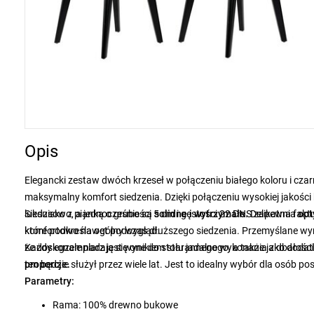
Opis
Elegancki zestaw dwóch krzeseł w połączeniu białego koloru i cz
maksymalny komfort siedzenia. Dzięki połączeniu wysokiej jakości 
luksusowo, a jednocześnie są
Siedzisko z pianką o grubości 5 cm i gęstości 22 DNS zapewnia
solidne i wytrzymałe
. Delikatna fak
opt
które podkreśla ogólny wygląd.
komfortowo nawet podczas dłuższego siedzenia. Przemyślane wym
że doskonale nadają się one do stołu jadalnego, a także jako dod
Każdy egzemplarz jest wynikiem starannego wykonania z
dbałości
proporcje.
ten będzie służył przez wiele lat. Jest to idealny wybór dla osób p
Parametry:
Rama: 100% drewno bukowe