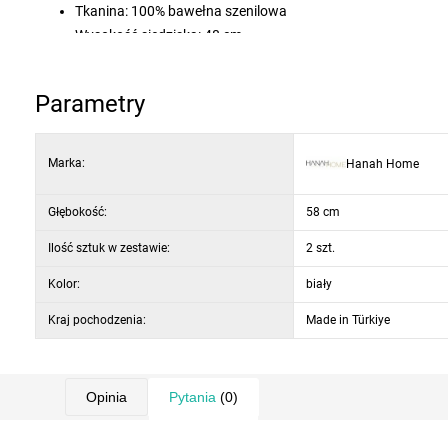
Tkanina: 100% bawełna szenilowa
Wysokość siedziska: 48 cm
Wysokość nóg: 42,5 cm
Siedzisko: pianka 5 cm / 22 DNS
Parametry
Kolor: biały i czarne nogi
Marka:
Hanah Home
Głębokość:
58 cm
Ilość sztuk w zestawie:
2 szt.
Kolor:
biały
Kraj pochodzenia:
Made in Türkiye
Opinia
Pytania
(0)