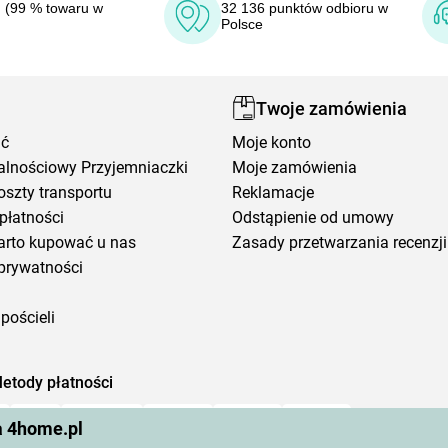
 (99 % towaru w
32 136 punktów odbioru w
Polsce
Twoje zamówienia
ić
Moje konto
alnościowy Przyjemniaczki
Moje zamówienia
oszty transportu
Reklamacje
płatności
Odstąpienie od umowy
arto kupować u nas
Zasady przetwarzania recenzji
prywatności
pościeli
etody płatności
a 4home.pl