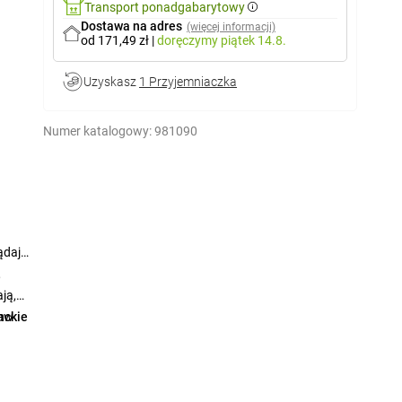
Transport ponadgabarytowy
Dostawa na adres
(więcej informacji)
od 171,49 zł
|
doręczymy
piątek 14.8.
Uzyskasz
1 Przyjemniaczka
Numer katalogowy:
981090
ądają
,
ją,
taw
nckie