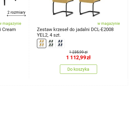
2 rozmiary
w magazynie
w magazynie
i Cream
Zestaw krzeseł do jadalni DCL-E2008
Z
YEL2, 4 szt.
m
L
1 235,99 zł
1 112,99
zł
Do koszyka