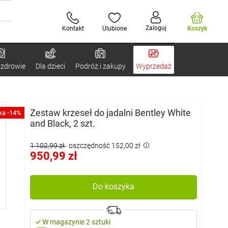
Zaloguj
Kontakt
Ulubione
Koszyk
 zdrowie
Dla dzieci
Podróż i zakupy
Wyprzedaż
Zestaw krzeseł do jadalni Bentley White
ka -14%
and Black, 2 szt.
1 102,99 zł
oszczędność 152,00 zł
950,99 zł
Do koszyka
W magazynie 2 sztuki