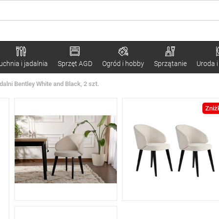
uchnia i jadalnia
Sprzęt AGD
Ogród i hobby
Sprzątanie
Uroda i
alni Bentley White and Black, 2 szt.
Zniż