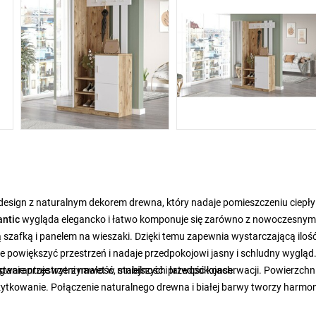
design z naturalnym dekorem drewna, który nadaje pomieszczeniu ciepły 
antic
wygląda elegancko i łatwo komponuje się zarówno z nowoczesnym, 
szafką i panelem na wieszaki. Dzięki temu zapewnia wystarczającą iloś
powiększyć przestrzeń i nadaje przedpokojowi jasny i schludny wygląd
tanie przestrzeni nawet w mniejszych przedpokojach.
gwarantuje wytrzymałość, stabilność i łatwość konserwacji. Powierzchn
użytkowanie. Połączenie naturalnego drewna i białej barwy tworzy harmon