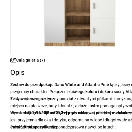
Cała galeria (7)
Opis
Zestaw do przedpokoju Dano White and Atlantic Pine
łączy jasny 
przyjemny charakter. Połączenie
białego koloru
i
dekoru sosny Atl
klasycznym wnętrzem.
Zestaw oferuje
praktyczny podział
z otwartymi półkami, zamykaną 
miejsca na płaszcze, buty i dodatki, a
duże lustro
pomaga optycznie 
Wymiary
Konstrukcja z
113,6 × 37,5 × 179,7 cm
18-milimetrowej płyty wiórowej pokrytej melaminą
pozwalają na efektywne wykorzys
jest przyjemna dla oka i dotyku, odporna na wilgoć i długotrwałe 
całość, która pozostanie ponadczasowa nawet po latach.
Parametry i specyfikacje