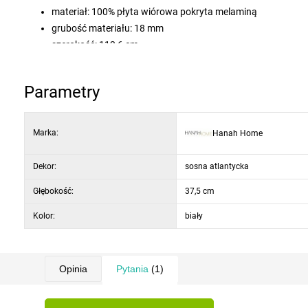
materiał: 100% płyta wiórowa pokryta melaminą
grubość materiału: 18 mm
szerokość: 113,6 cm
wysokość: 179,7 cm
głębokość: 37,5 cm
Parametry
kolor: sosna Atlantic / biel
montaż: wymaga montażu
Marka:
Hanah Home
Dekor:
sosna atlantycka
Głębokość:
37,5 cm
Kolor:
biały
Opinia
Pytania
(1)