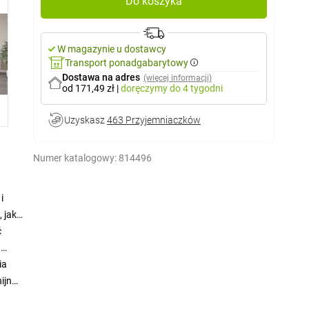
Do koszyka
W magazynie u dostawcy
Transport ponadgabarytowy
Dostawa na adres
(więcej informacji)
od 171,49 zł
|
doręczymy
do 4 tygodni
Uzyskasz
463 Przyjemniaczków
Numer katalogowy:
814496
i
jak i
ć
.
ia
ijną