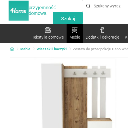
przyjemność
domowa
Tekstylia domowe
Meble
Dodatki i dekoracje
K
Meble
Wieszaki i haczyki
Zestaw do przedpokoju Dano White