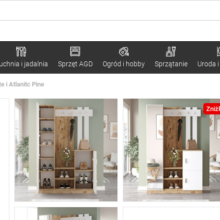
uchnia i jadalnia
Sprzęt AGD
Ogród i hobby
Sprzątanie
Uroda i
 i Atlanitc Pine
Zniż