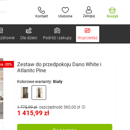
Zaloguj
Kontakt
Ulubione
Koszyk
 zdrowie
Dla dzieci
Podróż i zakupy
Wyprzedaż
Zestaw do przedpokoju Dano White i
ka -20%
Atlanitc Pine
Kolorowe warianty:
Biały
1 775,99 zł
oszczędność 360,00 zł
1 415,99 zł