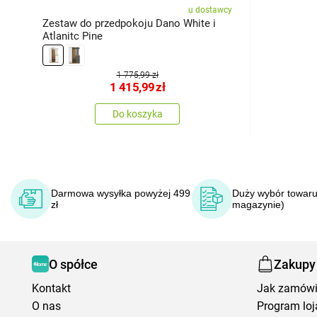
u dostawcy
Zestaw do przedpokoju Dano White i
Atlanitc Pine
1 775,99 zł
1 415,99
zł
Do koszyka
Darmowa wysyłka powyżej 499
Duży wybór towaru
zł
magazynie)
O spółce
Zakupy
Kontakt
Jak zamów
O nas
Program loj