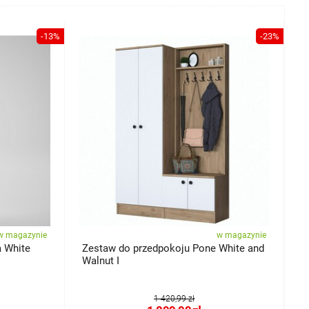
-13%
-23%
w magazynie
w magazynie
 White
Zestaw do przedpokoju Pone White and
Z
Walnut I
a
1 420,99 zł