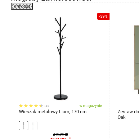
Previous
-17%
-39%
ie
w magazynie
34x
Wieszak metalowy Liam, 170 cm
Zestaw do
Oak
249,99 zł