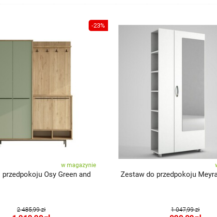
-23%
w magazynie
 przedpokoju Osy Green and
Zestaw do przedpokoju Meyra
2 485,99 zł
1 047,99 zł