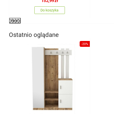
152,99
zł
Do koszyka
Next
Ostatnio oglądane
-20%