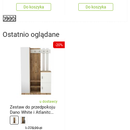
Do koszyka
Do koszyka
Next
Ostatnio oglądane
-20%
u dostawcy
Zestaw do przedpokoju
Dano White i Atlanitc
Pine
1 775,99 zł