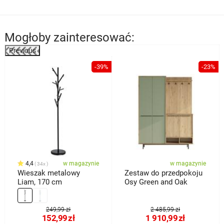
Mogłoby zainteresować:
Previous
%
-39%
-23%
4,4
w magazynie
w magazynie
34x
Wieszak metalowy
Zestaw do przedpokoju
Liam, 170 cm
Osy Green and Oak
249,99 zł
2 485,99 zł
152,99
zł
1 910,99
zł