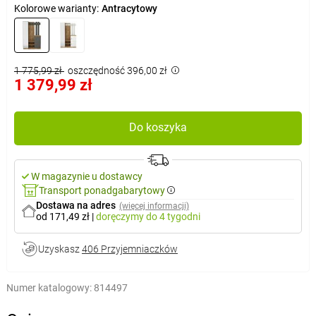
Kolorowe warianty:
Antracytowy
1 775,99 zł
oszczędność 396,00 zł
1 379,99 zł
Do koszyka
W magazynie u dostawcy
Transport ponadgabarytowy
Dostawa na adres
(więcej informacji)
od 171,49 zł
|
doręczymy
do 4 tygodni
Uzyskasz
406 Przyjemniaczków
Numer katalogowy:
814497