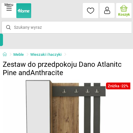
Menu
Koszyk
Meble
Wieszaki i haczyki
Zestaw do przedpokoju Dano Atlanitc
Pine andAnthracite
Zniżka -22%