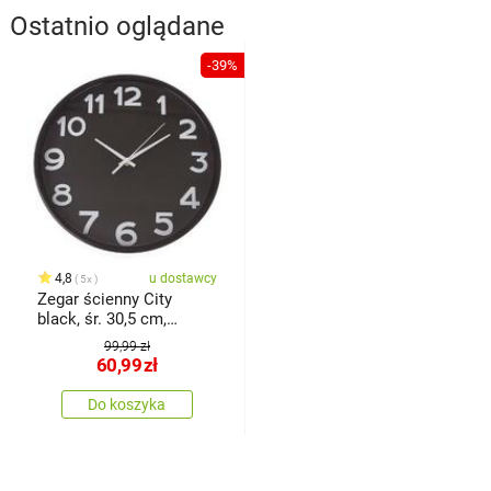
Ostatnio oglądane
-39%
4,8
u dostawcy
5x
Zegar ścienny City
black, śr. 30,5 cm,
plastik
99,99 zł
60,99
zł
Do koszyka