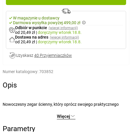
W magazynie u dostawcy
Darmowa wysyłka powyżej 499,00 zł
Odbiór w punkcie
(więcej informacji)
od 20,49 zł
|
doręczymy
wtorek 18.8.
Dostawa na adres
(więcej informacji)
od 20,49 zł
|
doręczymy
wtorek 18.8.
Uzyskasz
40 Przyjemniaczków
Numer katalogowy:
703852
Opis
Nowoczesny zegar ścienny, który oprócz swojego praktycznego
zastosowania będzie pięknym dodatkiem do każdego
Więcej
pomieszczenia. Nadaje się do domów i biur. Zegar wykonany jest z
tworzywa sztucznego, ramka i tło tarczy są czarne z białymi
Parametry