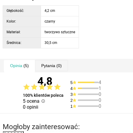
wskazówkami i cyframi.
Zegar jest zasilany 1 baterią AA, która nie jest dołączona do zestawu.
Głębokość:
4,2 cm
Kolor:
czarny
Materiał:
tworzywo sztuczne
Średnica:
30,5 cm
Opinia
(5)
Pytania
(0)
4,8
4
5
1
4
0
3
100% klientów poleca
0
2
5 ocena
0
1
0 opinii
Mogłoby zainteresować: