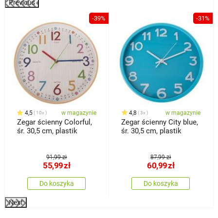
Previous
%
-39%
-31%
4,5
w magazynie
4,8
w magazynie
10x
3x
Zegar ścienny Colorful,
Zegar ścienny City blue,
śr. 30,5 cm, plastik
śr. 30,5 cm, plastik
91,99 zł
87,99 zł
55,99
zł
60,99
zł
Do koszyka
Do koszyka
Next