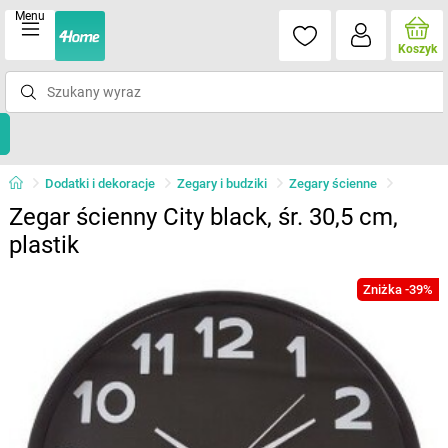
Menu
Koszyk
Dodatki i dekoracje
Zegary i budziki
Zegary ścienne
Zegar ścienny City black, śr. 30,5 cm,
plastik
Zniżka -39%