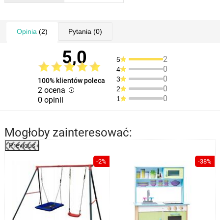
Opinia
(2)
Pytania
(0)
5,0
2
5
0
4
0
3
100% klientów poleca
0
2
2 ocena
0
1
0 opinii
Mogłoby zainteresować:
Previous
%
-2%
-38%