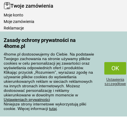
Twoje zamówienia
Moje konto
Moje zamówienia
Reklamacje
Odstąpienie od umowy
Zasady ochrony prywatności na
Zasady przetwarzania recenzji
4home.pl
4home.pl dostosowujemy do Ciebie. Na podstawie
Sposoby transportu
Twojego zachowania na stronie używamy plików
cookies w celu personalizacji jej zawartości oraz
OK
wyświetlania odpowiednich ofert i produktów.
Klikając przycisk „Rozumiem”, wyrażasz zgodę na
Metody płatności
używanie plików cookies do wyświetlania
Ustawienia
ukierunkowanych reklam w sieciach reklamowych
szczegółowe
na innych stronach internetowych. Możesz
dostosować personalizację i reklamy
ukierunkowane w dowolnym momencie w
Niezawodny sklep
Ustawieniach prywatności
Niniejsze strony internetowe wykorzystują pliki
cookie. Więcej informacji
tutaj
.