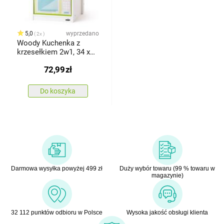
5,0
wyprzedano
2x
Woody Kuchenka z
krzesełkiem 2w1, 34 x
31,5 x 56 cm
72,99
zł
Do koszyka
Darmowa wysyłka powyżej 499 zł
Duży wybór towaru (99 % towaru w
magazynie)
32 112 punktów odbioru w Polsce
Wysoka jakość obsługi klienta