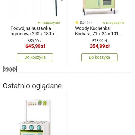
w magazynie
3,0
w magazynie
2x
Podwójna huśtawka
Woody Kuchenka
ogrodowa 290 x 180 x
Barbara, 71 x 34 x 101
200 cm
cm
659,99 zł
576,99 zł
645,99
zł
354,99
zł
Do koszyka
Do koszyka
Next
Ostatnio oglądane