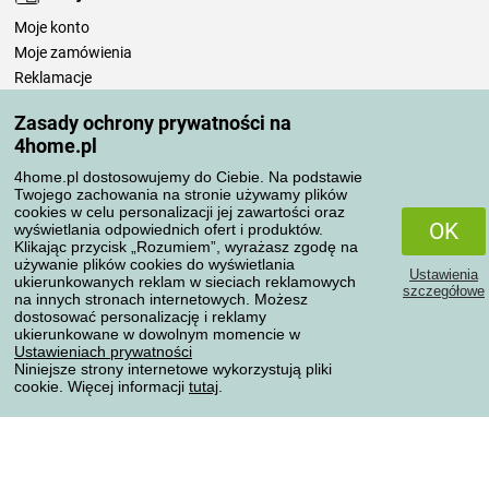
Moje konto
Moje zamówienia
Reklamacje
Odstąpienie od umowy
Zasady ochrony prywatności na
Zasady przetwarzania recenzji
4home.pl
4home.pl dostosowujemy do Ciebie. Na podstawie
Sposoby transportu
Twojego zachowania na stronie używamy plików
cookies w celu personalizacji jej zawartości oraz
OK
wyświetlania odpowiednich ofert i produktów.
Klikając przycisk „Rozumiem”, wyrażasz zgodę na
Metody płatności
używanie plików cookies do wyświetlania
Ustawienia
ukierunkowanych reklam w sieciach reklamowych
szczegółowe
na innych stronach internetowych. Możesz
dostosować personalizację i reklamy
ukierunkowane w dowolnym momencie w
Niezawodny sklep
Ustawieniach prywatności
Niniejsze strony internetowe wykorzystują pliki
cookie. Więcej informacji
tutaj
.
Ochrona danych osobowych