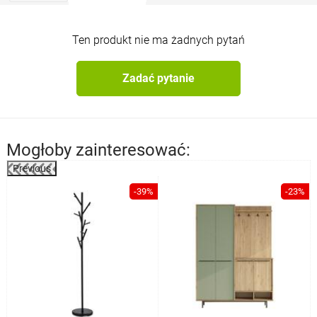
Ten produkt nie ma żadnych pytań
Zadać pytanie
Mogłoby zainteresować:
Previous
%
-39%
-23%