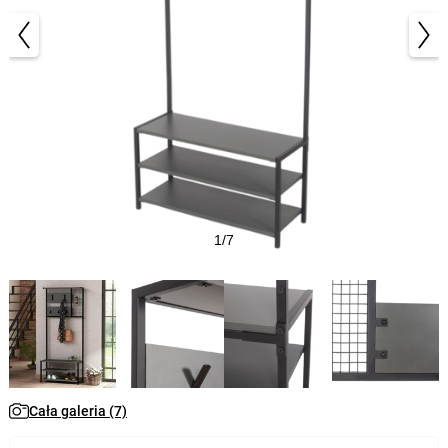
1/7
Cała galeria (7)