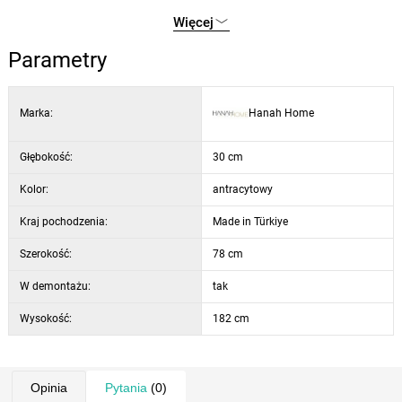
wymiary: 78 × 182 × 30 cm
Więcej
wysokość półki: 16 cm
Parametry
kolor: antracytowy i czarny
Marka:
Hanah Home
Głębokość:
30 cm
Kolor:
antracytowy
Kraj pochodzenia:
Made in Türkiye
Szerokość:
78 cm
W demontażu:
tak
Wysokość:
182 cm
Opinia
Pytania
(0)