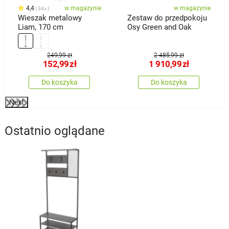
4,4
w magazynie
w magazynie
34x
Wieszak metalowy
Zestaw do przedpokoju
Liam, 170 cm
Osy Green and Oak
249,99 zł
2 485,99 zł
152,99
zł
1 910,99
zł
Do koszyka
Do koszyka
Next
Ostatnio oglądane