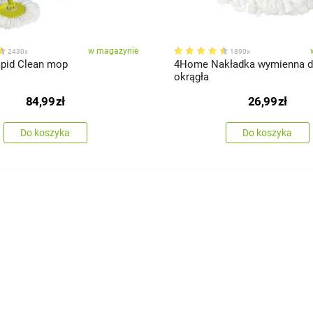
w magazynie
2430x
1890x
pid Clean mop
4Home Nakładka wymienna 
okrągła
84,99
zł
26,99
zł
Do koszyka
Do koszyka