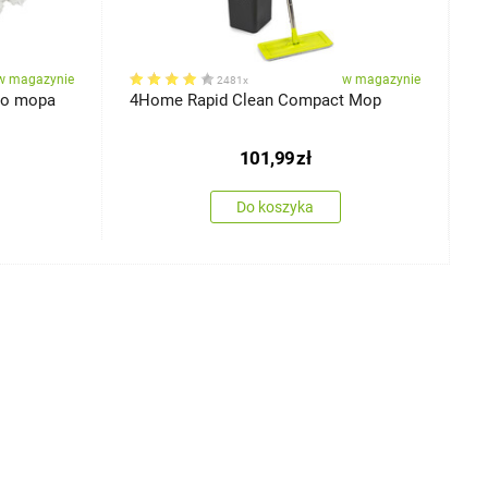
w magazynie
w magazynie
2481x
do mopa
4Home Rapid Clean Compact Mop
4
E
101,99
zł
Do koszyka