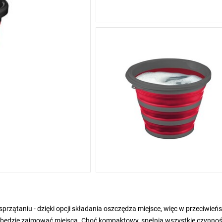
rzątaniu - dzięki opcji składania oszczędza miejsce, więc w przeciwień
e będzie zajmować miejsca. Choć kompaktowy, spełnia wszystkie czynnoś