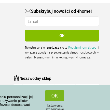
Subskrybuj nowości od 4home!
Rejestrując się, zgadzasz się z
Regulaminem sklepu
i
wyrażasz zgodę na przetwarzanie danych osobowych w
celach biznesowych i marketingowych 4home, a.s.
Niezawodny sklep
OK
u personalizacji jej
na używanie plików
 Możesz dostosować
Ustawienia
szczegółowe
Wszelkie prawa zastrzeżone © 2004-2026 4home, a.s.