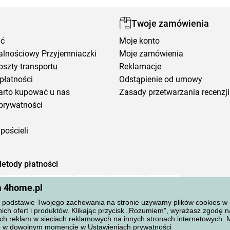
Twoje zamówienia
ić
Moje konto
alnościowy Przyjemniaczki
Moje zamówienia
oszty transportu
Reklamacje
płatności
Odstąpienie od umowy
arto kupować u nas
Zasady przetwarzania recenzji
prywatności
pościeli
etody płatności
a 4home.pl
podstawie Twojego zachowania na stronie używamy plików cookies w cel
ich ofert i produktów. Klikając przycisk „Rozumiem”, wyrażasz zgodę 
ch reklam w sieciach reklamowych na innych stronach internetowych.
ane w dowolnym momencie w
Ustawieniach prywatności