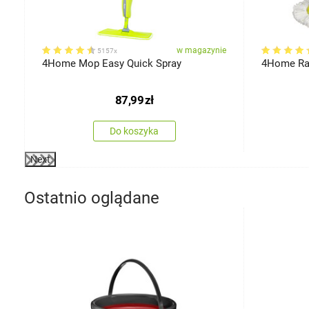
ie
w magazynie
5157x
4Home Mop Easy Quick Spray
4Home Ra
87,99
zł
Do koszyka
Next
Ostatnio oglądane