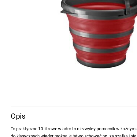
Opis
To praktyczne 10-litrowe wiadro to niezwykły pomocnik w każdym sp
do klasycznych wiader można je łatwo schować np. za szafką i ni