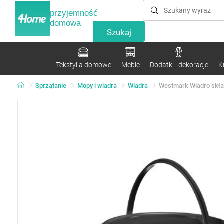
przyjemność
domowa
Tekstylia domowe
Meble
Dodatki i dekoracje
K
Sprzątanie
Mopy i wiadra
Wiadra
Westmark Wiadro skład