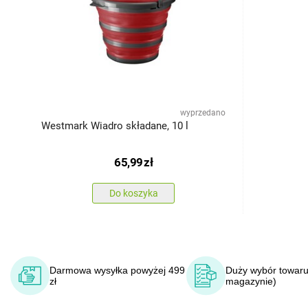
wyprzedano
Westmark Wiadro składane, 10 l
65,99
zł
Do koszyka
Darmowa wysyłka powyżej 499
Duży wybór towaru
zł
magazynie)