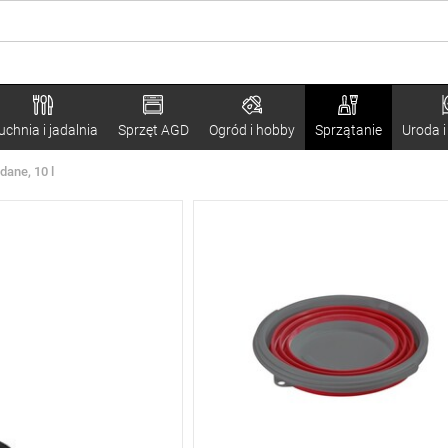
uchnia i jadalnia
Sprzęt AGD
Ogród i hobby
Sprzątanie
Uroda i
ane, 10 l