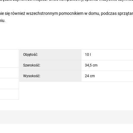
 stanie się również wszechstronnym pomocnikiem w domu, podczas sprząta
niu.
Objętość:
10 l
Szerokość:
34,5 cm
Wysokość:
24 cm