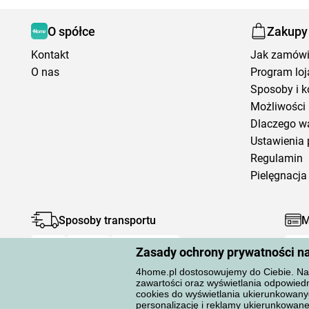
O spółce
Zakupy
Kontakt
Jak zamów
O nas
Program loj
Sposoby i k
Możliwości 
Dlaczego w
Ustawienia 
Regulamin
Pielęgnacja 
Sposoby transportu
M
Zasady ochrony prywatności n
4home.pl dostosowujemy do Ciebie. Na 
zawartości oraz wyświetlania odpowiedn
cookies do wyświetlania ukierunkowany
personalizację i reklamy ukierunkow
Ochrona danych osobowych