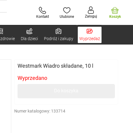
Zaloguj
Kontakt
Ulubione
Koszyk
 zdrowie
Dla dzieci
Podróż i zakupy
Wyprzedaż
Westmark Wiadro składane, 10 l
Wyprzedano
Do koszyka
Numer katalogowy:
133714